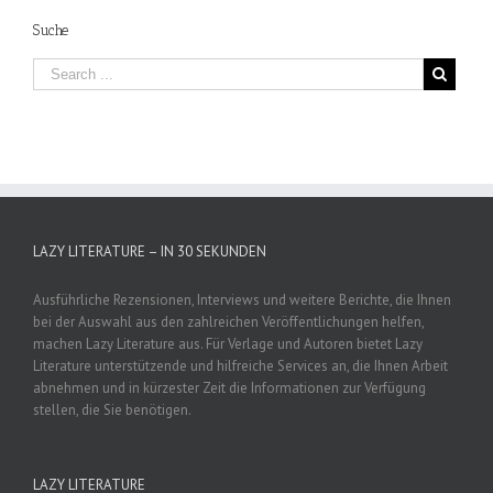
Suche
LAZY LITERATURE – IN 30 SEKUNDEN
Ausführliche Rezensionen, Interviews und weitere Berichte, die Ihnen
bei der Auswahl aus den zahlreichen Veröffentlichungen helfen,
machen Lazy Literature aus. Für Verlage und Autoren bietet Lazy
Literature unterstützende und hilfreiche Services an, die Ihnen Arbeit
abnehmen und in kürzester Zeit die Informationen zur Verfügung
stellen, die Sie benötigen.
LAZY LITERATURE