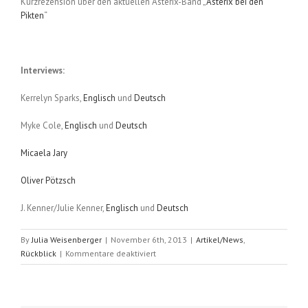
Kurzrezension über den aktuellen Asterix-Band „
Asterix bei den
Pikten
“
Interviews:
Kerrelyn Sparks,
Englisch
und
Deutsch
Myke Cole,
Englisch
und
Deutsch
Micaela Jary
Oliver Pötzsch
J. Kenner/Julie Kenner,
Englisch
und
Deutsch
By
Julia Weisenberger
|
November 6th, 2013
|
Artikel/News
,
für
Rückblick
|
Kommentare deaktiviert
Rückblick
auf
Oktober
2013