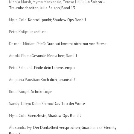
Nicola Marsh, Myrna Mackenzie, Teresa Hill:
Julia Saison –
Traumhochzeiten; Julia Saison, Band 13
Myke Cole:
Kontrollpunkt; Shadow Ops Band 1
Petra Kolip:
Linsenlust
Dr. med. Mirriam Prieß:
Burnout kommt nicht nur von Stress
Arnold Ehret:
Gesunde Menschen; Band 1
Petra Schuseil:
Finde dein Lebenstempo
Angelina Paustian:
Koch dich japanisch!
Ilona Bürgel:
Schokologie
Sandy Taikyu Kuhn Shimu:
Das Tao der Worte
Myke Cole:
Grenzfeste; Shadow Ops Band 2
Alexandra Ivy:
Der Dunkelheit versprochen; Guardians of Eternity
Band 8