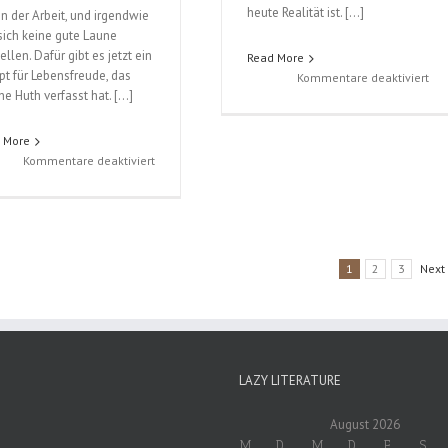
heute Realität ist. […]
in der Arbeit, und irgendwie
 sich keine gute Laune
ellen. Dafür gibt es jetzt ein
Read More
pt für Lebensfreude, das
für
Kommentare deaktiviert
he Huth verfasst hat. […]
We
Tur
nic
 More
bri
für
Kommentare deaktiviert
(Be
Gute
Sch
Laune
un
an
Bru
jedem
Gia
Arbeitstag
1
2
3
Next
(Dörthe
Huth)
LAZY LITERATURE
August 2026
M
D
M
D
F
S