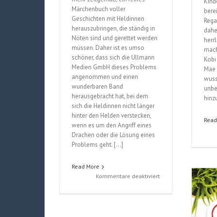
Kind
Märchenbuch voller
berei
Geschichten mit Heldinnen
Rega
herauszubringen, die ständig in
dahe
Nöten sind und gerettet werden
herr
müssen. Daher ist es umso
mach
schöner, dass sich die Ullmann
Kobi
Medien GmbH dieses Problems
Mae 
angenommen und einen
wusst
wunderbaren Band
unbe
herausgebracht hat, bei dem
hinz
sich die Heldinnen nicht länger
hinter den Helden verstecken,
Read
wenn es um den Angriff eines
Drachen oder die Lösung eines
Problems geht. […]
Read More
für
Kommentare deaktiviert
Fantastic
Stories
for
Fearless