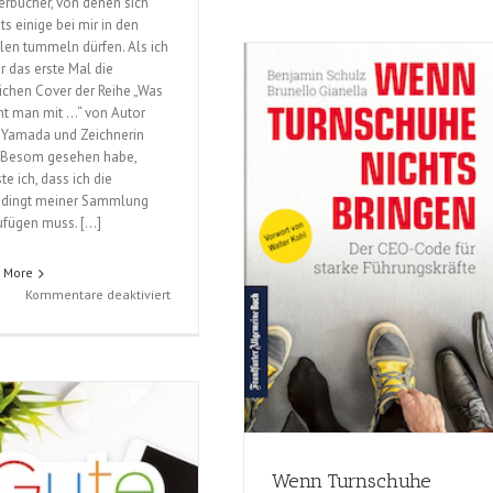
erbücher, von denen sich
Kas
ts einige bei mir in den
20
len tummeln dürfen. Als ich
r das erste Mal die
lichen Cover der Reihe „Was
t man mit …“ von Autor
 Yamada und Zeichnerin
Besom gesehen habe,
e ich, dass ich die
dingt meiner Sammlung
ufügen muss. […]
 More
für
Kommentare deaktiviert
Was
macht
man
mit
…
?
-
Reihe
Wenn Turnschuhe
(Kobi