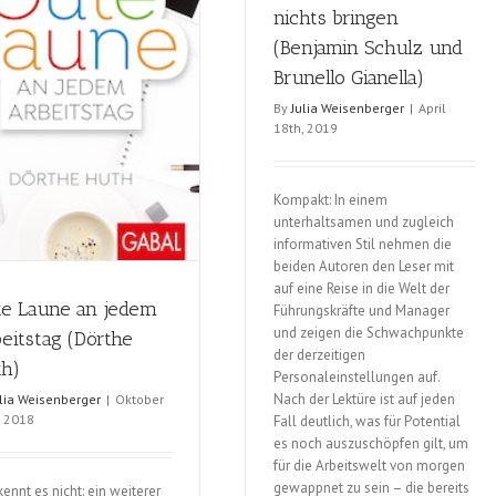
nichts bringen
Yamada
/
(Benjamin Schulz und
Mae
Brunello Gianella)
Besom)
By
Julia Weisenberger
|
April
18th, 2019
Kompakt: In einem
unterhaltsamen und zugleich
informativen Stil nehmen die
beiden Autoren den Leser mit
auf eine Reise in die Welt der
e Laune an jedem
Führungskräfte und Manager
und zeigen die Schwachpunkte
eitstag (Dörthe
der derzeitigen
h)
Personaleinstellungen auf.
Nach der Lektüre ist auf jeden
ulia Weisenberger
|
Oktober
, 2018
Fall deutlich, was für Potential
es noch auszuschöpfen gilt, um
für die Arbeitswelt von morgen
gewappnet zu sein – die bereits
ennt es nicht: ein weiterer