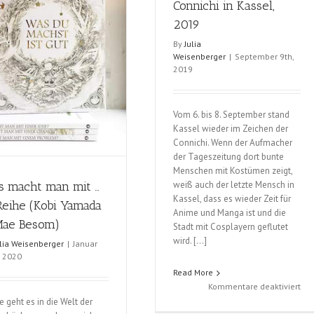
Connichi in Kassel,
2019
By
Julia
Weisenberger
|
September 9th,
2019
Vom 6. bis 8. September stand
Kassel wieder im Zeichen der
Connichi. Wenn der Aufmacher
der Tageszeitung dort bunte
Menschen mit Kostümen zeigt,
weiß auch der letzte Mensch in
 macht man mit …
Kassel, dass es wieder Zeit für
eihe (Kobi Yamada
Anime und Manga ist und die
Mae Besom)
Stadt mit Cosplayern geflutet
wird. […]
ulia Weisenberger
|
Januar
, 2020
Read More
für
Kommentare deaktiviert
Con
e geht es in die Welt der
in