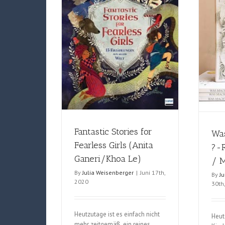
Fantastic Stories for
Was
Fearless Girls (Anita
?-R
Ganeri/Khoa Le)
/ 
By
Julia Weisenberger
|
Juni 17th,
By
J
2020
30th
Heutzutage ist es einfach nicht
Heut
mehr zeitgemäß, ein reines