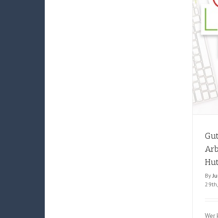
Girls
(Anita
Ganeri/Khoa
Le)
Gut
Arb
Hut
By
J
29th
Wer k