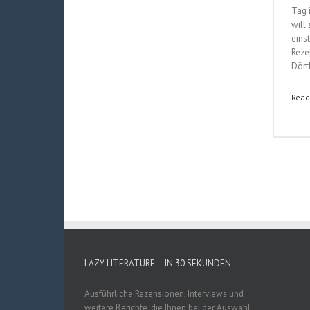
Tag 
will
einst
Reze
Dört
Read
LAZY LITERATURE – IN 30 SEKUNDEN
Ausführliche Rezensionen, Interviews und
weitere Berichte, die Ihnen bei der Auswahl