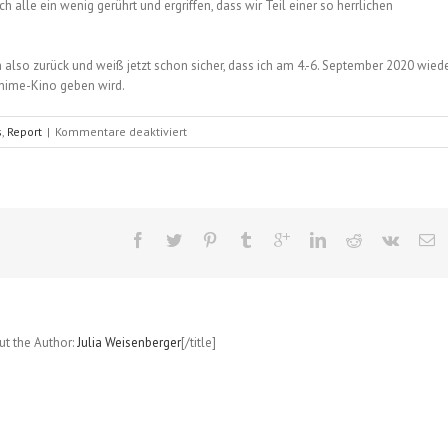
h alle ein wenig gerührt und ergriffen, dass wir Teil einer so herrlichen
 also zurück und weiß jetzt schon sicher, dass ich am 4.-6. September 2020 wied
Anime-Kino geben wird.
für
s
,
Report
|
Kommentare deaktiviert
Connichi
in
Kassel,
2019
out the Author:
Julia Weisenberger
[/title]