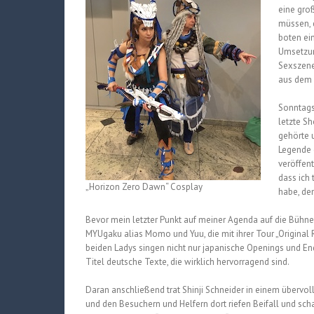
eine gro
müssen, 
boten ei
Umsetzun
Sexszene
aus dem 
Sonntags
letzte S
gehörte 
Legende 
veröffen
dass ich
„Horizon Zero Dawn“ Cosplay
habe, de
Bevor mein letzter Punkt auf meiner Agenda auf die Bühne 
MYUgaku alias Momo und Yuu, die mit ihrer Tour „Original 
beiden Ladys singen nicht nur japanische Openings und En
Titel deutsche Texte, die wirklich hervorragend sind.
Daran anschließend trat Shinji Schneider in einem übervol
und den Besuchern und Helfern dort riefen Beifall und sc