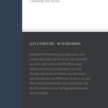
Comments are closed.
LAZY LITERATURE – IN 30 SEKUNDEN
Ausführliche Rezensionen, Interviews und
weitere Berichte, die Ihnen bei der Auswahl
aus den zahlreichen Veröffentlichungen
helfen, machen Lazy Literature aus. Für
Verlage und Autoren bietet Lazy Literature
unterstützende und hilfreiche Services an, die
Ihnen Arbeit abnehmen und in kürzester Zeit
die Informationen zur Verfügung stellen, die
Sie benötigen.