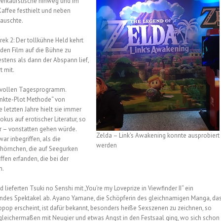
Verkaufstische hinweg und im
affee festhielt und neben
auschte.
ek 2: Der tollkühne Held kehrt
 den Film auf die Bühne zu
stens als dann der Abspann lief,
 mit.
m vollen Tagesprogramm.
unkte-Plot Methode“ von
 letzten Jahre hielt sie immer
kus auf erotischer Literatur, so
r – vonstatten gehen würde.
Zelda – Link’s Awakening konnte ausprobiert
r inbegriffen, als die
werden
hhörnchen, die auf Seegurken
fen erfanden, die bei der
n.
lieferten Tsuki no Senshi mit „You’re my Loveprize in Viewfinder II“ ein
ndes Spektakel ab. Ayano Yamane, die Schöpferin des gleichnamigen Manga, da
opop erscheint, ist dafür bekannt, besonders heiße Sexszenen zu zeichnen, so
 gleichermaßen mit Neugier und etwas Angst in den Festsaal ging, wo sich schon