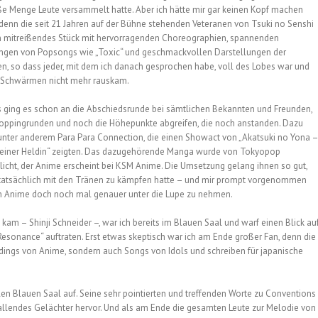
ße Menge Leute versammelt hatte. Aber ich hätte mir gar keinen Kopf machen
denn die seit 21 Jahren auf der Bühne stehenden Veteranen von Tsuki no Senshi
n mitreißendes Stück mit hervorragenden Choreographien, spannenden
gen von Popsongs wie „Toxic“ und geschmackvollen Darstellungen der
n, so dass jeder, mit dem ich danach gesprochen habe, voll des Lobes war und
Schwärmen nicht mehr rauskam.
 ging es schon an die Abschiedsrunde bei sämtlichen Bekannten und Freunden,
hoppingrunden und noch die Höhepunkte abgreifen, die noch anstanden. Dazu
unter anderem Para Para Connection, die einen Showact von „Akatsuki no Yona –
einer Heldin“ zeigten. Das dazugehörende Manga wurde von Tokyopop
tlicht, der Anime erscheint bei KSM Anime. Die Umsetzung gelang ihnen so gut,
 tatsächlich mit den Tränen zu kämpfen hatte – und mir prompt vorgenommen
n Anime doch noch mal genauer unter die Lupe zu nehmen.
kam – Shinji Schneider –, war ich bereits im Blauen Saal und warf einen Blick au
Resonance“ auftraten. Erst etwas skeptisch war ich am Ende großer Fan, denn die
dings von Anime, sondern auch Songs von Idols und schreiben für japanische
len Blauen Saal auf. Seine sehr pointierten und treffenden Worte zu Conventions
hallendes Gelächter hervor. Und als am Ende die gesamten Leute zur Melodie von