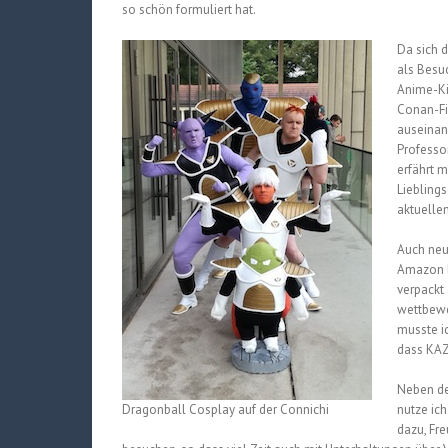
so schön formuliert hat.
Da sich 
als Besu
Anime-Ki
Conan-Fi
auseinan
Professo
erfährt 
Liebling
aktuelle
Auch neu
Amazon b
verpackt
wettbewe
musste ic
dass KAZÉ
Neben de
Dragonball Cosplay auf der Connichi
nutze ic
dazu, Fr