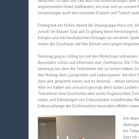
besuchen, so dass viel Zeit auch mit Unterhaltungen über 
angrenzenden Hotel stattfanden, wo man sich an seinem K
Umarmungen auch den neuesten Klatsch und Tratsch aust
Freitag trat am frühen Abend die Showgruppe Horo mit „Shr
zurück“ im Blauen Saal auf. Es gelang ihnen hervorragend,
bringen und mit musikalischen Einlagen zu versehen. Späte
waren die Zuschauer auf den Beinen und sangen begeistert
Samstag ging es richtig los mit den Workshops und eine
Besonders schön und informativ war „Fanfictions: Die 7-P
kerimaya, bei dem die Teilnehmer viel zu lachen hatten. Die
den Vortrag über „Lustgrotten und Liebesspeere“ mit dem Fo
dass alle gespannt waren, wie es diesmal – etwas seriöse
Aber wir hatten uns umsonst gesorgt, denn lautes Lachen wa
Teilnehmer eine Geschichte über wilde Flughörnchen, Eic
reiten, und Erfindungen von Erdnussbutter schießenden Waf
Erdnussallergie der Eichhörnchen besonders effektiv ware
Am Abend 
überrage
bei Toky
dass ich