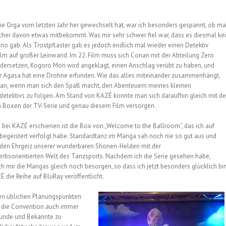
die Orga vom letzten Jahr her gewechselt hat, war ich besonders gespannt, ob m
cher davon etwas mitbekommt. Was mir sehr schwer fiel war, dass es diesmal ke
no gab. Als Trostpflaster gab es jedoch endlich mal wieder einen Detektiv
lm auf großer Leinwand. Im 22. Film muss sich Conan mit der Abteilung Zero
dersetzen, Kogoro Mori wird angeklagt, einen Anschlag verübt zu haben, und
r Agasa hat eine Drohne erfunden. Wie das alles miteinander zusammenhängt,
man, wenn man sich den Spaß macht, den Abenteuern meines kleinen
sdetektivs zu folgen. Am Stand von KAZÉ konnte man sich daraufhin gleich mit d
n Boxen der TV-Serie und genau diesem Film versorgen.
 bei KAZÉ erschienen ist die Box von „Welcome to the Ballroom“, das ich auf
egeistert verfolgt habe. Standardtanz im Manga sah noch nie so gut aus und
 den Ehrgeiz unserer wunderbaren Shonen-Helden mit der
rbsorientierten Welt des Tanzsports. Nachdem ich die Serie gesehen habe,
h mir die Mangas gleich noch besorgen, so dass ich jetzt besonders glücklich bin
 die Reihe auf BluRay veröffentlicht.
n üblichen Planungspunkten
h die Convention auch immer
eunde und Bekannte zu