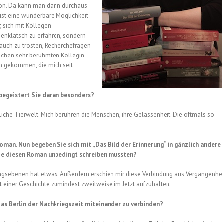
fon. Da kann man dann durchaus
s ist eine wunderbare Möglichkeit
, sich mit Kollegen
enklatsch zu erfahren, sondern
 auch zu trösten, Recherchefragen
ischen sehr berühmten Kollegin
in gekommen, die mich seit
s begeistert Sie daran besonders?
ubliche Tierwelt. Mich berühren die Menschen, ihre Gelassenheit. Die oftmals so
man. Nun begeben Sie sich mit „Das Bild der Erinnerung“ in gänzlich andere
 Sie diesen Roman unbedingt schreiben mussten?
lungsebenen hat etwas. Außerdem erschien mir diese Verbindung aus Vergangenhe
t einer Geschichte zumindest zweitweise im Jetzt aufzuhalten.
das Berlin der Nachkriegszeit miteinander zu verbinden?