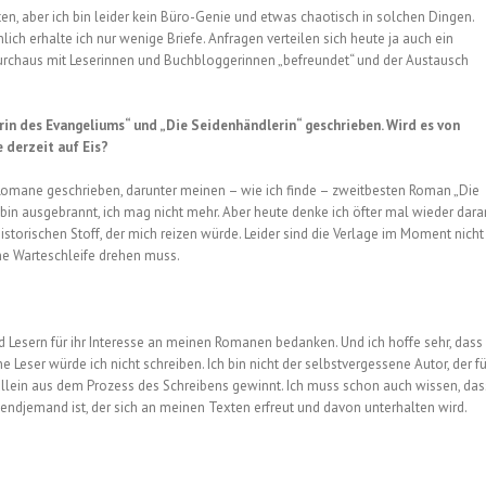
en, aber ich bin leider kein Büro-Genie und etwas chaotisch in solchen Dingen.
nlich erhalte ich nur wenige Briefe. Anfragen verteilen sich heute ja auch ein
 durchaus mit Leserinnen und Buchbloggerinnen „befreundet“ und der Austausch
in des Evangeliums“ und „Die Seidenhändlerin“ geschrieben. Wird es von
 derzeit auf Eis?
Romane geschrieben, darunter meinen – wie ich finde – zweitbesten Roman „Die
h bin ausgebrannt, ich mag nicht mehr. Aber heute denke ich öfter mal wieder dara
storischen Stoff, der mich reizen würde. Leider sind die Verlage im Moment nicht
ne Warteschleife drehen muss.
 Lesern für ihr Interesse an meinen Romanen bedanken. Und ich hoffe sehr, dass
e Leser würde ich nicht schreiben. Ich bin nicht der selbstvergessene Autor, der fü
 allein aus dem Prozess des Schreibens gewinnt. Ich muss schon auch wissen, das
ndjemand ist, der sich an meinen Texten erfreut und davon unterhalten wird.