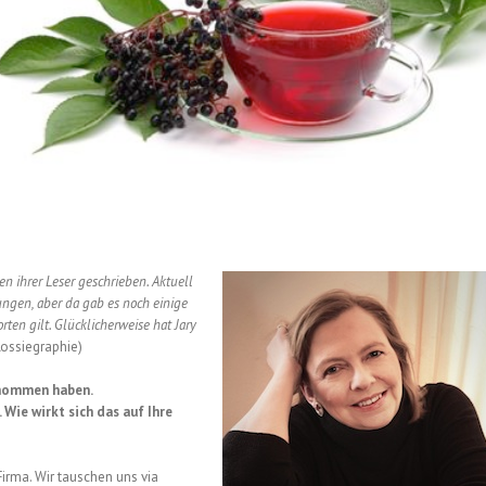
en ihrer Leser geschrieben.
Aktuell
ungen, aber da gab es noch einige
ten gilt. Glücklicherweise hat Jary
Rossiegraphie)
genommen haben.
 Wie wirkt sich das auf Ihre
Firma. Wir tauschen uns via