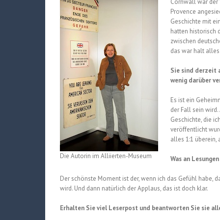
Cornwall war der 
Provence angesied
Geschichte mit ein
hatten historisch
zwischen deutsche
das war halt alles
Sie sind derzeit 
wenig darüber ve
Es ist ein Gehei
der Fall sein wird
Geschichte, die i
veröffentlicht wur
alles 1:1 überein, 
Die Autorin im Alliierten-Museum
Was an Lesungen 
Der schönste Moment ist der, wenn ich das Gefühl habe, das
wird. Und dann natürlich der Applaus, das ist doch klar.
Erhalten Sie viel Leserpost und beantworten Sie sie all