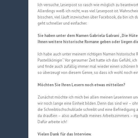
Ich versuche, Leserpost so rasch wie möglich zu beantwort
Allerdings weiß ich nicht, was viel Leserpost ist. Wahrschei
bisschen, viel läuft inzwischen über Facebook, da bin ich
geht schneller und einfacher.
Sie haben unter dem Namen Gabriela Galvani „Die Hüter
Ihnen weitere historische Romane geben oder liegen die
Ich habe auch unter meinem richtigen Namen historische 
Pastellkönigin“. Vor geraumer Zeit hatte ich das Gefühl, ic
und finde auch zufällig immer mal wieder einen schönen hi
so überzeugt von diesem Genre, so dass ich wohl noch ei
Möchten Sie Ihren Lesern noch etwas mitteilen?
Zunächst möchte ich mich bei allen meinen Leserinnen und
wir noch lange eine Einheit bilden. Denn das sind wir – ohn
die Schreibtischschublade schreibt und eine Befriedigung
da draußen – also außerhalb meines Arbeitszimmers – irge
Dafür arbeite ich!
Vielen Dank für das Interview.