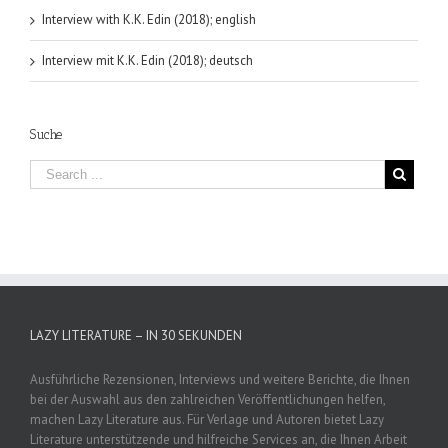
Interview with K.K. Edin (2018); english
Interview mit K.K. Edin (2018); deutsch
Suche
LAZY LITERATURE – IN 30 SEKUNDEN
Ausführliche Rezensionen, Interviews und weitere Berichte, die Ihnen
bei der Auswahl aus den zahlreichen Veröffentlichungen helfen,
machen Lazy Literature aus. Für Verlage und Autoren bietet Lazy
Literature unterstützende und hilfreiche Services an, die Ihnen Arbeit