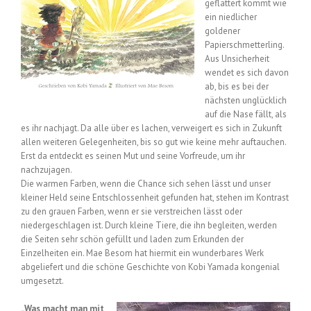
geflattert kommt wie
ein niedlicher
goldener
Papierschmetterling.
Aus Unsicherheit
wendet es sich davon
ab, bis es bei der
nächsten unglücklich
auf die Nase fällt, als
es ihr nachjagt. Da alle über es lachen, verweigert es sich in Zukunft
allen weiteren Gelegenheiten, bis so gut wie keine mehr auftauchen.
Erst da entdeckt es seinen Mut und seine Vorfreude, um ihr
nachzujagen.
Die warmen Farben, wenn die Chance sich sehen lässt und unser
kleiner Held seine Entschlossenheit gefunden hat, stehen im Kontrast
zu den grauen Farben, wenn er sie verstreichen lässt oder
niedergeschlagen ist. Durch kleine Tiere, die ihn begleiten, werden
die Seiten sehr schön gefüllt und laden zum Erkunden der
Einzelheiten ein. Mae Besom hat hiermit ein wunderbares Werk
abgeliefert und die schöne Geschichte von Kobi Yamada kongenial
umgesetzt.
„Was macht man mit