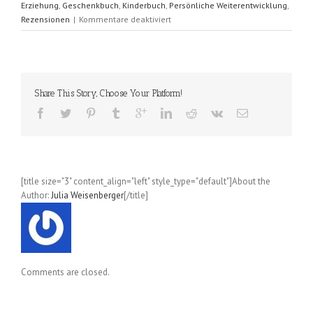
Erziehung
,
Geschenkbuch
,
Kinderbuch
,
Persönliche Weiterentwicklung
,
für
Rezensionen
|
Kommentare deaktiviert
Was
macht
man
mit
…
Share This Story, Choose Your Platform!
?
-
Reihe
(Kobi
Yamada
/
[title size="3" content_align="left" style_type="default"]About the
Mae
Author:
Julia Weisenberger
[/title]
Besom)
Comments are closed.