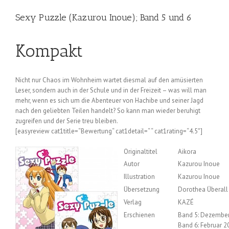
Sexy Puzzle (Kazurou Inoue); Band 5 und 6
Kompakt
Nicht nur Chaos im Wohnheim wartet diesmal auf den amüsierten
Leser, sondern auch in der Schule und in der Freizeit – was will man
mehr, wenn es sich um die Abenteuer von Hachibe und seiner Jagd
nach den geliebten Teilen handelt? So kann man wieder beruhigt
zugreifen und der Serie treu bleiben.
[easyreview cat1title=“Bewertung“ cat1detail=“ “ cat1rating=“4.5″]
Originaltitel
Aikora
Autor
Kazurou Inoue
Illustration
Kazurou Inoue
Übersetzung
Dorothea Überall
Verlag
KAZÉ
Erschienen
Band 5: Dezembe
Band 6: Februar 2