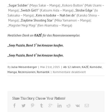
„
Sugar Soldier
“ (Mayu Sakai – Manga); „Kokoro Button“ (Maki Usami –
Manga); „
Switch Girl!!
“ (Katsumi Aida – Manga); „
Strobe Edge
“ (Io
Sakisaka – Manga); „
Kimi ni todoke – Nah bei dir
“ (Karuko Shiina –
Manga); „
Daytime Shooting Star
“ (Mika Yamamori – Manga);
„Magister Negi Magi“ (Ken Akamatsu – Manga)
Herzlichen Dank an
KAZÉ
für das Rezensionsexemplar.
„Sexy Puzzle, Band 5“ bei Amazon kaufen.
„Sexy Puzzle, Band 6“ bei Amazon kaufen.
By
Julia Weisenberger
|
Mai 21st, 2015
|
Ab 12 Jahren
,
KAZÉ
,
Komödie
,
für
Manga
,
Rezensionen
,
Romantik
|
Kommentare deaktiviert
Sexy
Puzzle
(Kazurou
Inoue);
Band
Share This Story, Choose Your Platform!
5
und
6