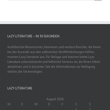
LAZY LITERATURE – IN 30 SEKUNDEN
Ausführliche Rezensionen, Interviews und weitere Berichte, die Ihnen
bei der Auswahl aus den zahlreichen Veröffentlichungen helfen,
machen Lazy Literature aus. Für Verlage und Autoren bietet Lazy
Literature unterstützende und hilfreiche Services an, die Ihnen Arbeit
abnehmen und in kürzester Zeit die Informationen zur Verfügung
stellen, die Sie benötigen.
LAZY LITERATURE
August 2026
M
D
M
D
F
S
S
1
2