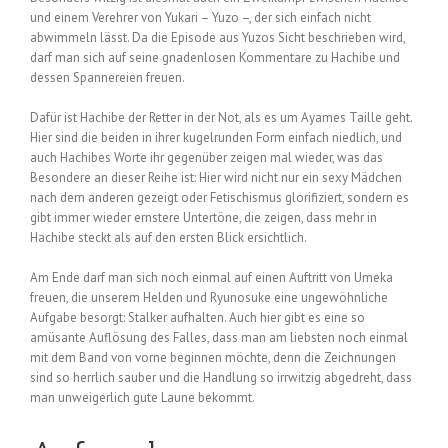
und einem Verehrer von Yukari – Yuzo –, der sich einfach nicht
abwimmeln lässt. Da die Episode aus Yuzos Sicht beschrieben wird,
darf man sich auf seine gnadenlosen Kommentare zu Hachibe und
dessen Spannereien freuen.
Dafür ist Hachibe der Retter in der Not, als es um Ayames Taille geht.
Hier sind die beiden in ihrer kugelrunden Form einfach niedlich, und
auch Hachibes Worte ihr gegenüber zeigen mal wieder, was das
Besondere an dieser Reihe ist: Hier wird nicht nur ein sexy Mädchen
nach dem anderen gezeigt oder Fetischismus glorifiziert, sondern es
gibt immer wieder ernstere Untertöne, die zeigen, dass mehr in
Hachibe steckt als auf den ersten Blick ersichtlich.
Am Ende darf man sich noch einmal auf einen Auftritt von Umeka
freuen, die unserem Helden und Ryunosuke eine ungewöhnliche
Aufgabe besorgt: Stalker aufhalten. Auch hier gibt es eine so
amüsante Auflösung des Falles, dass man am liebsten noch einmal
mit dem Band von vorne beginnen möchte, denn die Zeichnungen
sind so herrlich sauber und die Handlung so irrwitzig abgedreht, dass
man unweigerlich gute Laune bekommt.