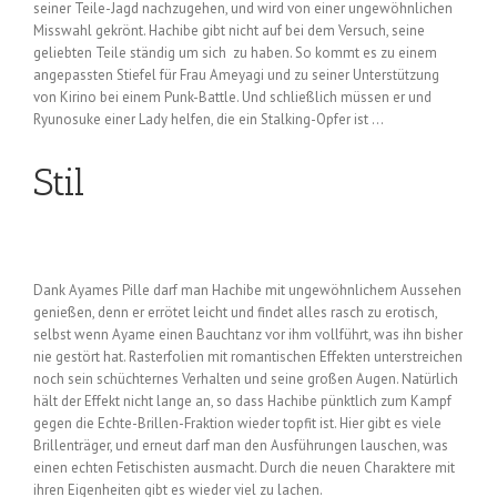
seiner Teile-Jagd nachzugehen, und wird von einer ungewöhnlichen
Misswahl gekrönt. Hachibe gibt nicht auf bei dem Versuch, seine
geliebten Teile ständig um sich zu haben. So kommt es zu einem
angepassten Stiefel für Frau Ameyagi und zu seiner Unterstützung
von Kirino bei einem Punk-Battle. Und schließlich müssen er und
Ryunosuke einer Lady helfen, die ein Stalking-Opfer ist …
Stil
Dank Ayames Pille darf man Hachibe mit ungewöhnlichem Aussehen
genießen, denn er errötet leicht und findet alles rasch zu erotisch,
selbst wenn Ayame einen Bauchtanz vor ihm vollführt, was ihn bisher
nie gestört hat. Rasterfolien mit romantischen Effekten unterstreichen
noch sein schüchternes Verhalten und seine großen Augen. Natürlich
hält der Effekt nicht lange an, so dass Hachibe pünktlich zum Kampf
gegen die Echte-Brillen-Fraktion wieder topfit ist. Hier gibt es viele
Brillenträger, und erneut darf man den Ausführungen lauschen, was
einen echten Fetischisten ausmacht. Durch die neuen Charaktere mit
ihren Eigenheiten gibt es wieder viel zu lachen.