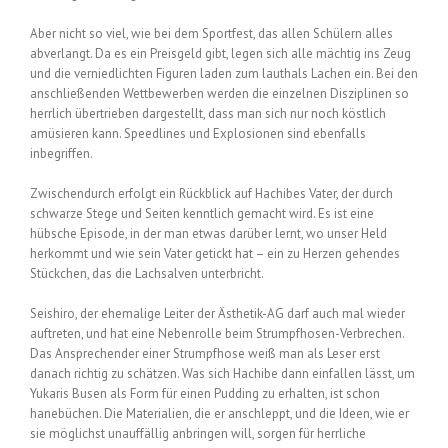
Aber nicht so viel, wie bei dem Sportfest, das allen Schülern alles
abverlangt. Da es ein Preisgeld gibt, legen sich alle mächtig ins Zeug
und die verniedlichten Figuren laden zum lauthals Lachen ein. Bei den
anschließenden Wettbewerben werden die einzelnen Disziplinen so
herrlich übertrieben dargestellt, dass man sich nur noch köstlich
amüsieren kann. Speedlines und Explosionen sind ebenfalls
inbegriffen.
Zwischendurch erfolgt ein Rückblick auf Hachibes Vater, der durch
schwarze Stege und Seiten kenntlich gemacht wird. Es ist eine
hübsche Episode, in der man etwas darüber lernt, wo unser Held
herkommt und wie sein Vater getickt hat – ein zu Herzen gehendes
Stückchen, das die Lachsalven unterbricht.
Seishiro, der ehemalige Leiter der Ästhetik-AG darf auch mal wieder
auftreten, und hat eine Nebenrolle beim Strumpfhosen-Verbrechen.
Das Ansprechender einer Strumpfhose weiß man als Leser erst
danach richtig zu schätzen. Was sich Hachibe dann einfallen lässt, um
Yukaris Busen als Form für einen Pudding zu erhalten, ist schon
hanebüchen. Die Materialien, die er anschleppt, und die Ideen, wie er
sie möglichst unauffällig anbringen will, sorgen für herrliche