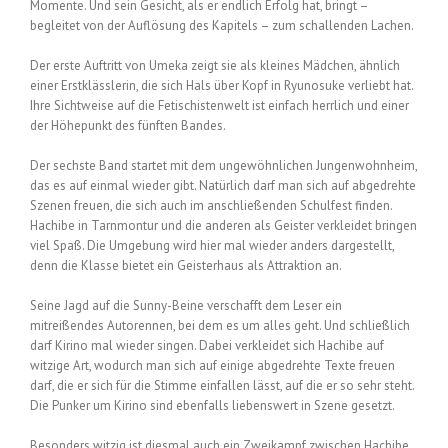
Momente. Und sein Gesicht, als er endlich Erfolg hat, bringt –
begleitet von der Auflösung des Kapitels – zum schallenden Lachen.
Der erste Auftritt von Umeka zeigt sie als kleines Mädchen, ähnlich
einer Erstklässlerin, die sich Hals über Kopf in Ryunosuke verliebt hat.
Ihre Sichtweise auf die Fetischistenwelt ist einfach herrlich und einer
der Höhepunkt des fünften Bandes.
Der sechste Band startet mit dem ungewöhnlichen Jungenwohnheim,
das es auf einmal wieder gibt. Natürlich darf man sich auf abgedrehte
Szenen freuen, die sich auch im anschließenden Schulfest finden.
Hachibe in Tarnmontur und die anderen als Geister verkleidet bringen
viel Spaß. Die Umgebung wird hier mal wieder anders dargestellt,
denn die Klasse bietet ein Geisterhaus als Attraktion an.
Seine Jagd auf die Sunny-Beine verschafft dem Leser ein
mitreißendes Autorennen, bei dem es um alles geht. Und schließlich
darf Kirino mal wieder singen. Dabei verkleidet sich Hachibe auf
witzige Art, wodurch man sich auf einige abgedrehte Texte freuen
darf, die er sich für die Stimme einfallen lässt, auf die er so sehr steht.
Die Punker um Kirino sind ebenfalls liebenswert in Szene gesetzt.
Besonders witzig ist diesmal auch ein Zweikampf zwischen Hachibe