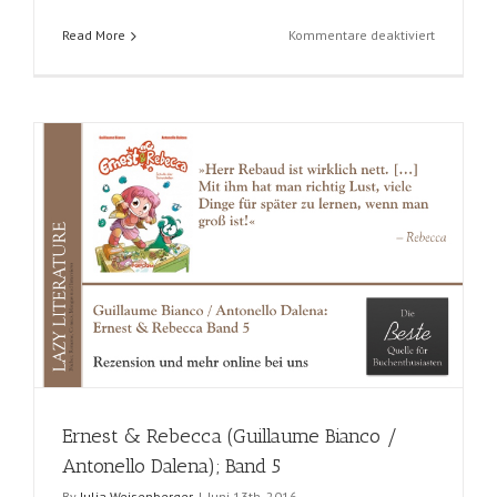
für
Read More
Kommentare deaktiviert
Altraverse
Titel
vom
März
2018
–
Josei
Ernest & Rebecca (Guillaume Bianco /
Antonello Dalena); Band 5
By
Julia Weisenberger
|
Juni 13th, 2016