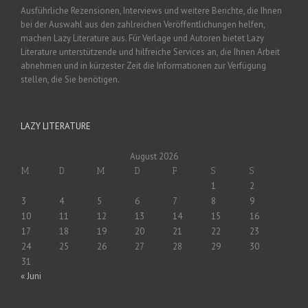
Ausführliche Rezensionen, Interviews und weitere Berichte, die Ihnen
bei der Auswahl aus den zahlreichen Veröffentlichungen helfen,
machen Lazy Literature aus. Für Verlage und Autoren bietet Lazy
Literature unterstützende und hilfreiche Services an, die Ihnen Arbeit
abnehmen und in kürzester Zeit die Informationen zur Verfügung
stellen, die Sie benötigen.
LAZY LITERATURE
August 2026
M
D
M
D
F
S
S
1
2
3
4
5
6
7
8
9
10
11
12
13
14
15
16
17
18
19
20
21
22
23
24
25
26
27
28
29
30
31
« Juni