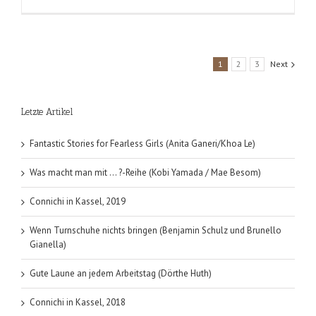
Driving
Phil
Clune
(Susanne
Fuß)
1
2
3
Next
Letzte Artikel
Fantastic Stories for Fearless Girls (Anita Ganeri/Khoa Le)
Was macht man mit … ?-Reihe (Kobi Yamada / Mae Besom)
Connichi in Kassel, 2019
Wenn Turnschuhe nichts bringen (Benjamin Schulz und Brunello
Gianella)
Gute Laune an jedem Arbeitstag (Dörthe Huth)
Connichi in Kassel, 2018