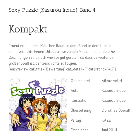
Sexy Puzzle (Kazurou Inoue); Band 4
Kompakt
Erneut erhält jedes Mädchen Raum in dem Band, in dem Hachibe
seine verrückte Ferien-Urlaubsreise zu den Mädchen beendet. Die
Zeichnungen sind nach wie vor gut geraten, so dass es weiter ein
großer Spaß ist, der Geschichte zu folgen.
[easyreview cat1title=“Bewertung“ cat1detail=“ “ cat1rating=“4.5″]
Originaltitel
Aikora vol. 4
Autor
Kazurou Inoue
Illustration
Kazurou Inoue
Übersetzung
Dorothea Überall
Verlag
KAZÉ
Erschienen
Juni 2014