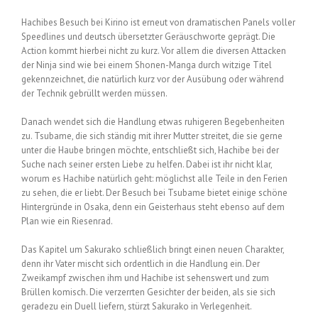
Hachibes Besuch bei Kirino ist erneut von dramatischen Panels voller
Speedlines und deutsch übersetzter Geräuschworte geprägt. Die
Action kommt hierbei nicht zu kurz. Vor allem die diversen Attacken
der Ninja sind wie bei einem Shonen-Manga durch witzige Titel
gekennzeichnet, die natürlich kurz vor der Ausübung oder während
der Technik gebrüllt werden müssen.
Danach wendet sich die Handlung etwas ruhigeren Begebenheiten
zu. Tsubame, die sich ständig mit ihrer Mutter streitet, die sie gerne
unter die Haube bringen möchte, entschließt sich, Hachibe bei der
Suche nach seiner ersten Liebe zu helfen. Dabei ist ihr nicht klar,
worum es Hachibe natürlich geht: möglichst alle Teile in den Ferien
zu sehen, die er liebt. Der Besuch bei Tsubame bietet einige schöne
Hintergründe in Osaka, denn ein Geisterhaus steht ebenso auf dem
Plan wie ein Riesenrad.
Das Kapitel um Sakurako schließlich bringt einen neuen Charakter,
denn ihr Vater mischt sich ordentlich in die Handlung ein. Der
Zweikampf zwischen ihm und Hachibe ist sehenswert und zum
Brüllen komisch. Die verzerrten Gesichter der beiden, als sie sich
geradezu ein Duell liefern, stürzt Sakurako in Verlegenheit.