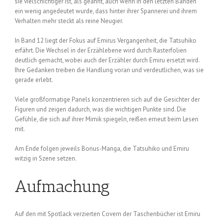
sie vielschichtiger ist, als geahnt, auch wenn in den letzten Bänden
ein wenig angedeutet wurde, dass hinter ihrer Spannerei und ihrem
Verhalten mehr steckt als reine Neugier.
In Band 12 liegt der Fokus auf Emirus Vergangenheit, die Tatsuhiko
erfährt. Die Wechsel in der Erzählebene wird durch Rasterfolien
deutlich gemacht, wobei auch der Erzähler durch Emiru ersetzt wird.
Ihre Gedanken treiben die Handlung voran und verdeutlichen, was sie
gerade erlebt.
Viele großformatige Panels konzentrieren sich auf die Gesichter der
Figuren und zeigen dadurch, was die wichtigen Punkte sind. Die
Gefühle, die sich auf ihrer Mimik spiegeln, reißen erneut beim Lesen
mit.
Am Ende folgen jeweils Bonus-Manga, die Tatsuhiko und Emiru
witzig in Szene setzen.
Aufmachung
Auf den mit Spotlack verzierten Covern der Taschenbücher ist Emiru