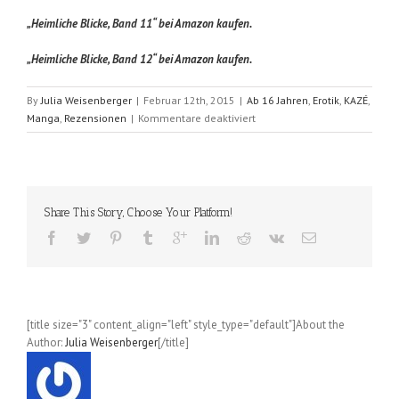
„Heimliche Blicke, Band 11“ bei Amazon kaufen.
„Heimliche Blicke, Band 12“ bei Amazon kaufen.
By
Julia Weisenberger
|
Februar 12th, 2015
|
Ab 16 Jahren
,
Erotik
,
KAZÉ
,
für
Manga
,
Rezensionen
|
Kommentare deaktiviert
Heimliche
Blicke
(Wakoh
Honna);
Band
Share This Story, Choose Your Platform!
11
und
12
[title size="3" content_align="left" style_type="default"]About the
Author:
Julia Weisenberger
[/title]