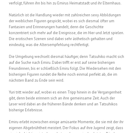
verfolgt, führen ihn bis hin zu Emirus Heimatstadt und ihr Elternhaus.
Natürlich ist die Handlung wieder mit zahlreichen sexy Abbildungen
der weiblichen Figuren gespickt, wobei es sich diesmal öfter um
Fantasien und Erinnerungen handelt, denn die Geschichte
konzentriert sich mehr auf die Ereignisse, die im Hier und Jetzt spielen.
Die erotischen Szenen sind dabei sehr ästhetisch gehalten und
eindeutig, was die Altersempfehlung rechtfertigt.
Die Umgebung wechselt diesmal häufiger, denn Tatsuhiko macht sich
auf die Suche nach Emiru. Dabei trifft er erst auf seine bisherigen
Freundinnen, bis er schließlich Emiru folgt. Die Wiedersehen mit den
bisherigen Figuren rundet die Reihe noch einmal perfekt ab, die im
nächsten Band zu Ende sein wird.
Yuri tritt wieder auf, wobei es einen Tripp hinein in die Vergangenheit
gibt, denn beide erinnern sich an ihre gemeinsame Zeit. Auch der
Leser wird dabei an die früheren Bände denken und an Tatsuhikos
bisherige Erlebnisse.
Emiru erlebt inzwischen einige amüsante Momente, die sie mit der ihr
eigenen Abgebrühtheit meistert. Der Fokus auf ihre Jugend zeigt, dass