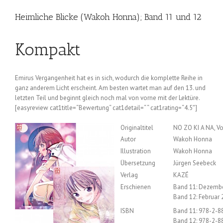
Heimliche Blicke (Wakoh Honna); Band 11 und 12
Kompakt
Emirus Vergangenheit hat es in sich, wodurch die komplette Reihe in
ganz anderem Licht erscheint. Am besten wartet man auf den 13. und
letzten Teil und beginnt gleich noch mal von vorne mit der Lektüre.
[easyreview cat1title=“Bewertung“ cat1detail=“ “ cat1rating=“4.5″]
Originaltitel
NO ZO KI A NA, Vo
Autor
Wakoh Honna
Illustration
Wakoh Honna
Übersetzung
Jürgen Seebeck
Verlag
KAZÉ
Erschienen
Band 11: Dezemb
Band 12: Februar
ISBN
Band 11: 978-2-8
Band 12: 978-2-8