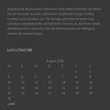
Ausführliche Rezensionen, Interviews und weitere Berichte, die Ihnen
bei der Auswahl aus den zahlreichen Veröffentlichungen helfen,
machen Lazy Literature aus. Für Verlage und Autoren bietet Lazy
Literature unterstützende und hilfreiche Services an, die Ihnen Arbeit
abnehmen und in kürzester Zeit die Informationen zur Verfügung
stellen, die Sie benötigen.
LAZY LITERATURE
August 2026
M
D
M
D
F
S
S
1
2
3
4
5
6
7
8
9
10
11
12
13
14
15
16
17
18
19
20
21
22
23
24
25
26
27
28
29
30
31
« Juni