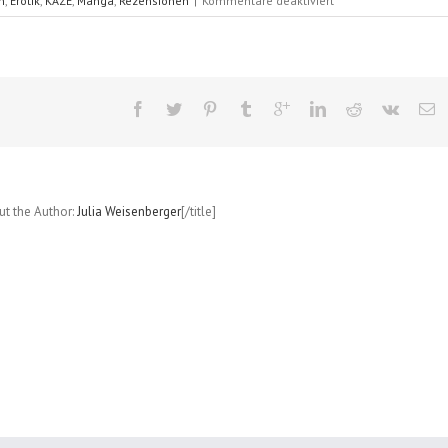
n
,
Erotik
,
KAZÉ
,
Manga
,
Rezensionen
|
Kommentare deaktiviert
Heimliche
Blicke
(Wakoh
Honna);
Band
4
out the Author:
Julia Weisenberger
[/title]