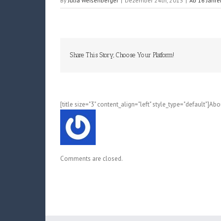
By
Julia Weisenberger
|
Dezember 24th, 2013
|
Ab 16 Jahre
Share This Story, Choose Your Platform!
[title size="3" content_align="left" style_type="default"]Ab
Comments are closed.