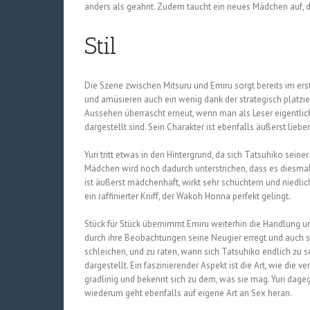
anders als geahnt. Zudem taucht ein neues Mädchen auf, da
Stil
Die Szene zwischen Mitsuru und Emiru sorgt bereits im ers
und amüsieren auch ein wenig dank der strategisch platzie
Aussehen überrascht erneut, wenn man als Leser eigentlich
dargestellt sind. Sein Charakter ist ebenfalls äußerst lie
Yuri tritt etwas in den Hintergrund, da sich Tatsuhiko sei
Mädchen wird noch dadurch unterstrichen, dass es diesmal
ist äußerst mädchenhaft, wirkt sehr schüchtern und niedlic
ein raffinierter Kniff, der Wakoh Honna perfekt gelingt.
Stück für Stück übernimmt Emiru weiterhin die Handlung und
durch ihre Beobachtungen seine Neugier erregt und auch s
schleichen, und zu raten, wann sich Tatsuhiko endlich zu 
dargestellt. Ein faszinierender Aspekt ist die Art, wie di
gradlinig und bekennt sich zu dem, was sie mag. Yuri dagege
wiederum geht ebenfalls auf eigene Art an Sex heran.