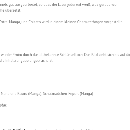
nels gut ausgearbeitet, so dass der Leser jederzeit weiß, was gerade wo
he übersetzt.
Extra-Manga, und Chisato wird in einem kleinen Charakterbogen vorgestellt.
wieder Emiru durch das altbekannte Schlüsselloch. Das Bild zieht sich bis auf di
die Inhaltsangabe angebracht ist.
); Nana und Kaoru (Manga); Schulmädchen-Report (Manga)
plar.
für