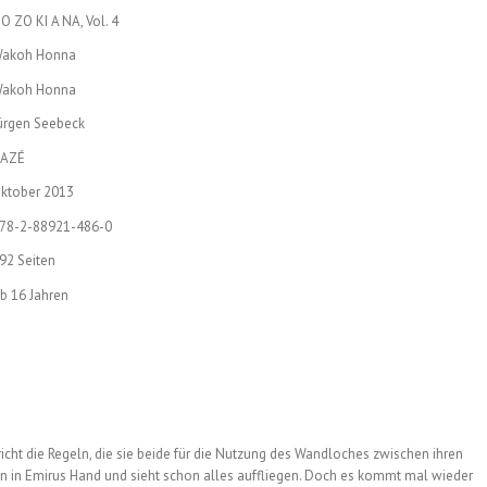
O ZO KI A NA, Vol. 4
akoh Honna
akoh Honna
ürgen Seebeck
AZÉ
ktober 2013
78-2-88921-486-0
92 Seiten
b 16 Jahren
richt die Regeln, die sie beide für die Nutzung des Wandloches zwischen ihren
n in Emirus Hand und sieht schon alles auffliegen. Doch es kommt mal wieder