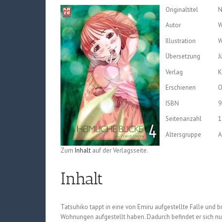
Originaltitel
N
Autor
W
Illustration
W
Übersetzung
J
Verlag
K
Erschienen
O
ISBN
9
Seitenanzahl
1
Altersgruppe
A
Zum
Inhalt
auf der Verlagsseite.
Inhalt
Tatsuhiko tappt in eine von Emiru aufgestellte Falle und b
Wohnungen aufgestellt haben. Dadurch befindet er sich nu