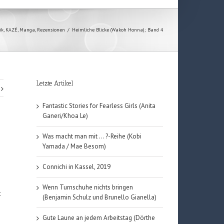
ik
,
KAZÉ
,
Manga
,
Rezensionen
/
Heimliche Blicke (Wakoh Honna); Band 4
Letzte Artikel
Fantastic Stories for Fearless Girls (Anita
Ganeri/Khoa Le)
Was macht man mit … ?-Reihe (Kobi
Yamada / Mae Besom)
Connichi in Kassel, 2019
Wenn Turnschuhe nichts bringen
t
(Benjamin Schulz und Brunello Gianella)
Gute Laune an jedem Arbeitstag (Dörthe