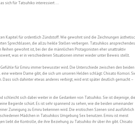
s sich für Tatsuhiko interessiert …
ten Kapitel für ordentlich Zündstoff. Wie gewohnt sind die Zeichnungen ästhetis
rten Sprechblasen, die allzu heikle Stellen verbergen. Tatsuhikos ansprechendes
 Reihen gewohnt ist, bei der die männlichen Protagonisten eher unattraktiv
benswert, was er in verschiedenen Situationen immer wieder unter Beweis stellt.
ner Gefühle für Emiru immer bewusster wird. Die Unterschiede zwischen den beiden
 eine weitere Dame gibt, die sich um unseren Helden schlägt: Chisato Komori. Si
h. Dass sich dahinter etwas anderes verbirgt, wird erst später deutlich gemacht –
 schleicht sich dabei weiter in die Gedanken von Tatsuhiko. Sie ist diejenige, di
eine Begierde schürt. Es ist sehr spannend zu sehen, wie die beiden umeinander
seiner Zuneigung zu Emiru bekennen wird. Die erotischen Szenen sind ausführlich
e verschiedenen Mädchen in Tatsuhikos Umgebung Sex benutzen. Emiru ist meist
n liebt die Kontrolle, die ihre Beziehung zu Tatsuhiko ihr über ihn gibt. Chisato