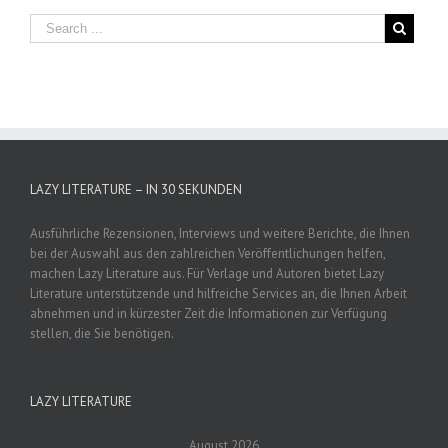
LAZY LITERATURE – IN 30 SEKUNDEN
Ausführliche Rezensionen, Interviews und weitere Berichte, die Ihnen
bei der Auswahl aus den zahlreichen Veröffentlichungen helfen,
machen Lazy Literature aus. Für Verlage und Autoren bietet Lazy
Literature unterstützende und hilfreiche Services an, die Ihnen Arbeit
abnehmen und in kürzester Zeit die Informationen zur Verfügung
stellen, die Sie benötigen.
LAZY LITERATURE
August 2026