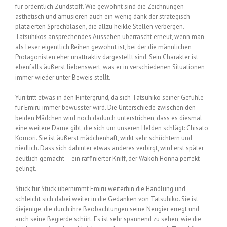
für ordentlich Zündstoff. Wie gewohnt sind die Zeichnungen
ästhetisch und amüsieren auch ein wenig dank der strategisch
platzierten Sprechblasen, die allzu heikle Stellen verbergen.
Tatsuhikos ansprechendes Aussehen überrascht erneut, wenn man
als Leser eigentlich Reihen gewohnt ist, bei der die männlichen
Protagonisten eher unattraktiv dargestellt sind. Sein Charakter ist
ebenfalls äußerst liebenswert, was er in verschiedenen Situationen
immer wieder unter Beweis stellt.
Yuri tritt etwas in den Hintergrund, da sich Tatsuhiko seiner Gefühle
für Emiru immer bewusster wird. Die Unterschiede zwischen den
beiden Mädchen wird noch dadurch unterstrichen, dass es diesmal
eine weitere Dame gibt, die sich um unseren Helden schlägt: Chisato
Komori. Sie ist äußerst mädchenhaft, wirkt sehr schüchtern und
niedlich. Dass sich dahinter etwas anderes verbirgt, wird erst später
deutlich gemacht – ein raffinierter Kniff, der Wakoh Honna perfekt
gelingt.
Stück für Stück übernimmt Emiru weiterhin die Handlung und
schleicht sich dabei weiter in die Gedanken von Tatsuhiko. Sie ist
diejenige, die durch ihre Beobachtungen seine Neugier erregt und
auch seine Begierde schürt. Es ist sehr spannend zu sehen, wie die