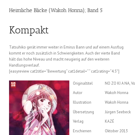
Heimliche Blicke (Wakoh Honna); Band 5
Kompakt
Tatsuhiko gerät immer weiter in Emirus Bann und auf einem Ausflug
kommt er noch zusätzlich in Schwierigkeiten. Auch der vierte Band
hält das hohe Niveau und macht neugierig auf den weiteren
Handlungsverlauf.
[easyreview cat1title=“Bewertung“ cat1detail=“ “ cat1rating=“4.5″]
Originaltitel
NO ZO KI A NA, Vo
Autor
Wakoh Honna
Illustration
Wakoh Honna
Übersetzung
Jürgen Seebeck
Verlag
KAZÉ
Erschienen
Oktober 2013