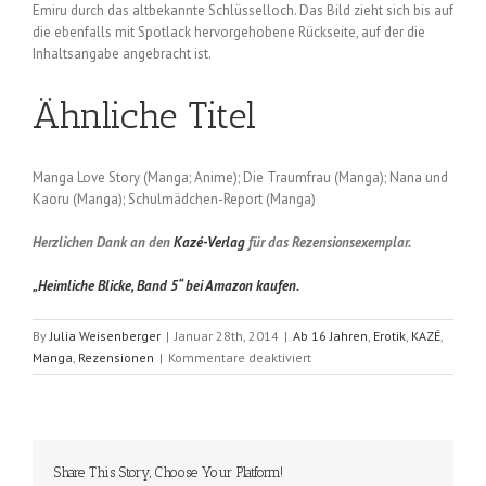
Emiru durch das altbekannte Schlüsselloch. Das Bild zieht sich bis auf
die ebenfalls mit Spotlack hervorgehobene Rückseite, auf der die
Inhaltsangabe angebracht ist.
Ähnliche Titel
Manga Love Story (Manga; Anime); Die Traumfrau (Manga); Nana und
Kaoru (Manga); Schulmädchen-Report (Manga)
Herzlichen Dank an den
Kazé-Verlag
für das Rezensionsexemplar.
„Heimliche Blicke, Band 5“ bei Amazon kaufen.
By
Julia Weisenberger
|
Januar 28th, 2014
|
Ab 16 Jahren
,
Erotik
,
KAZÉ
,
für
Manga
,
Rezensionen
|
Kommentare deaktiviert
Heimliche
Blicke
(Wakoh
Honna);
Band
Share This Story, Choose Your Platform!