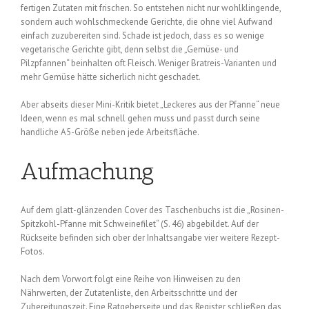
fertigen Zutaten mit frischen. So entstehen nicht nur wohlklingende,
sondern auch wohlschmeckende Gerichte, die ohne viel Aufwand
einfach zuzubereiten sind. Schade ist jedoch, dass es so wenige
vegetarische Gerichte gibt, denn selbst die „Gemüse- und
Pilzpfannen“ beinhalten oft Fleisch. Weniger Bratreis-Varianten und
mehr Gemüse hätte sicherlich nicht geschadet.
Aber abseits dieser Mini-Kritik bietet „Leckeres aus der Pfanne“ neue
Ideen, wenn es mal schnell gehen muss und passt durch seine
handliche A5-Größe neben jede Arbeitsfläche.
Aufmachung
Auf dem glatt-glänzenden Cover des Taschenbuchs ist die „Rosinen-
Spitzkohl-Pfanne mit Schweinefilet“ (S. 46) abgebildet. Auf der
Rückseite befinden sich ober der Inhaltsangabe vier weitere Rezept-
Fotos.
Nach dem Vorwort folgt eine Reihe von Hinweisen zu den
Nährwerten, der Zutatenliste, den Arbeitsschritte und der
Zubereitungszeit. Eine Ratgeberseite und das Register schließen das