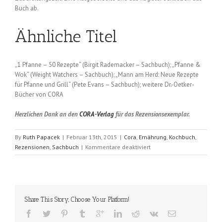
Buch ab.
Ähnliche Titel
„1 Pfanne – 50 Rezepte“ (Birgit Rademacker – Sachbuch); „Pfanne &
Wok“ (Weight Watchers – Sachbuch); „Mann am Herd: Neue Rezepte
für Pfanne und Grill“ (Pete Evans – Sachbuch); weitere Dr.-Oetker-
Bücher von CORA
Herzlichen Dank an den
CORA-Verlag
für das Rezensionsexemplar.
By
Ruth Papacek
|
Februar 13th, 2015
|
Cora
,
Ernährung
,
Kochbuch
,
für
Rezensionen
,
Sachbuch
|
Kommentare deaktiviert
Leckeres
aus
der
Pfanne
(Dr.
Share This Story, Choose Your Platform!
Oetker)