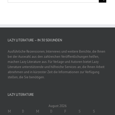
LAZY LITERATURE – IN 30 SEKUNDEN
Ausführliche Rezensionen, Interviews und weitere Berichte, die Ihnen
bei der Auswahl aus den zahlreichen Veröffentlichungen helfen,
machen Lazy Literature aus. Für Verlage und Autoren bietet Lazy
Literature unterstützende und hilfreiche Services an, die Ihnen Arbeit
abnehmen und in kürzester Zeit die Informationen zur Verfügung
stellen, die Sie benötigen.
LAZY LITERATURE
August 2026
M
D
M
D
F
S
S