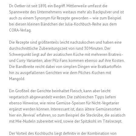
Dr. Oetker ist seit 1891 ein Begriff. Mittlerweile umfasst die
Spannweite des Unternehmens weitaus mehr als Backpulver und ist
auch zu einem Synonym für Rezepte geworden – wie zum Beispiel
bei diesen kleinen Bändchen der Julia-Kochbuch-Reihe aus dem
CORA-Verlag.
Die Rezepte sind größtenteils leicht nachzukochen und haben eine
durchschnittliche Zubereitungszeit von rund 30 Minuten. Der
Schwerpunkt liegt auf der asiatischen Küche mit mehreren Bratreis-
und Curry-Varianten, aber Pilz-Fans kommen ebenso auf ihre Kosten.
Die Bandbreite reicht dabei von simplen Dingen wie Bratkartoffeln
hin zu ausgefallenen Gerichten wie dem Pilches-Kuchen mit
Mangold.
Ein Großteil der Gerichte beinhaltet Fleisch, kann aber leicht
vegetarisch abgewandelt werden. Die zahlreichen Tipps liefern
ebenso Hinweise, wie reine Gemüse-Speisen für Nicht-Vegetarier
ergänzt werden können. Interessant ist, dass ältere Gemüsesorten
hier ein ‚Revival‘ erfahren, so zum Beispiel die Steckrübe, die asiatisch
mit Mie-Nudeln zubereitet wird, sowie der Spitzkohl im Titelrezept.
Der Vorteil des Kochbuchs liegt definitiv in der Kombination von