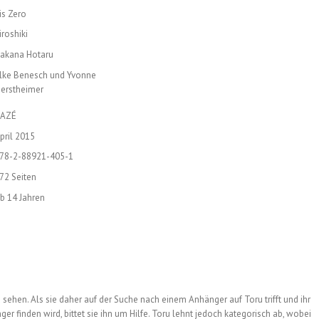
ris Zero
iroshiki
akana Hotaru
lke Benesch und Yvonne
erstheimer
AZÉ
pril 2015
78-2-88921-405-1
72 Seiten
b 14 Jahren
 sehen. Als sie daher auf der Suche nach einem Anhänger auf Toru trifft und ihr
ger finden wird, bittet sie ihn um Hilfe. Toru lehnt jedoch kategorisch ab, wobei