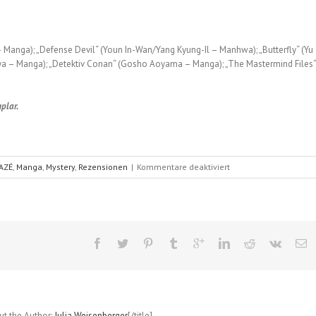
– Manga); „Defense Devil“ (Youn In-Wan/Yang Kyung-Il – Manhwa); „Butterfly“ (Yu
a – Manga); „Detektiv Conan“ (Gosho Aoyama – Manga); „The Mastermind Files“
plar.
für
AZÉ
,
Manga
,
Mystery
,
Rezensionen
|
Kommentare deaktiviert
Iris
Zero
(Piroshiki
/
Takana
Hotaru);
Band
6
out the Author:
Julia Weisenberger
[/title]