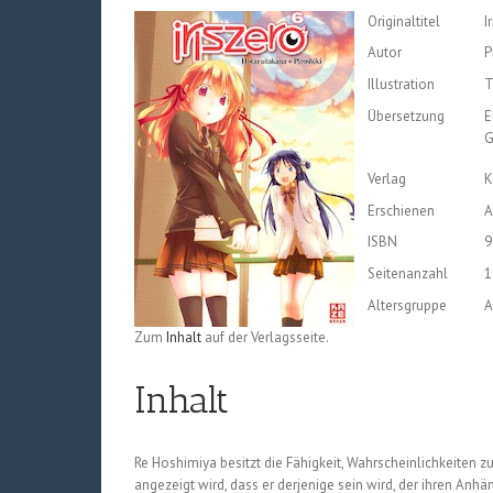
Originaltitel
I
Autor
P
Illustration
T
Übersetzung
E
G
Verlag
K
Erschienen
A
ISBN
9
Seitenanzahl
1
Altersgruppe
A
Zum
Inhalt
auf der Verlagsseite.
Inhalt
Re Hoshimiya besitzt die Fähigkeit, Wahrscheinlichkeiten zu
angezeigt wird, dass er derjenige sein wird, der ihren Anhän