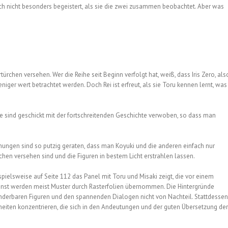
ich nicht besonders begeistert, als sie die zwei zusammen beobachtet. Aber was
türchen versehen. Wer die Reihe seit Beginn verfolgt hat, weiß, dass Iris Zero, als
iger wert betrachtet werden. Doch Rei ist erfreut, als sie Toru kennen lernt, was
e sind geschickt mit der fortschreitenden Geschichte verwoben, so dass man
hungen sind so putzig geraten, dass man Koyuki und die anderen einfach nur
chen versehen sind und die Figuren in bestem Licht erstrahlen lassen.
ispielsweise auf Seite 112 das Panel mit Toru und Misaki zeigt, die vor einem
nst werden meist Muster durch Rasterfolien übernommen. Die Hintergründe
wunderbaren Figuren und den spannenden Dialogen nicht von Nachteil. Stattdessen
lheiten konzentrieren, die sich in den Andeutungen und der guten Übersetzung der