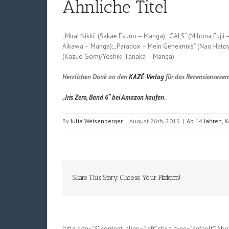
Ähnliche Titel
„Mirai Nikki“ (Sakae Esuno – Manga); „GALS“ (Mihona Fujii 
Aikawa – Manga); „Paradox – Mein Geheimnis“ (Nao Hatoy
(Kazuo Gomi/Yoshiki Tanaka – Manga)
Herzlichen Dank an den
KAZÉ-Verlag
für das Rezensionsexem
„Iris Zero, Band 6“ bei Amazon kaufen.
By
Julia Weisenberger
|
August 26th, 2015
|
Ab 14 Jahren
,
K
Share This Story, Choose Your Platform!
[title size="3" content_align="left" style_type="default"]Ab