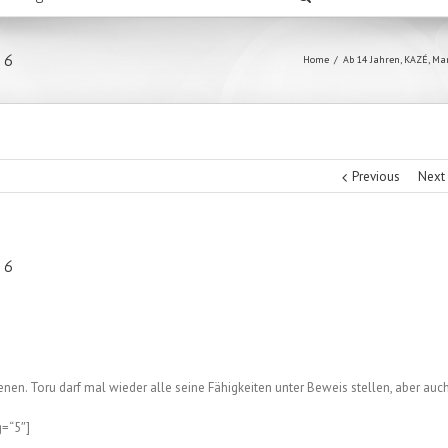
 6
Home
/
Ab 14 Jahren
,
KAZÉ
,
Ma
Previous
Next
 6
enen. Toru darf mal wieder alle seine Fähigkeiten unter Beweis stellen, aber auc
g=“5″]