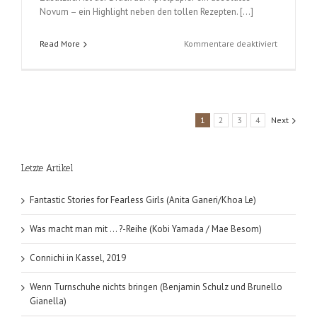
Novum – ein Highlight neben den tollen Rezepten. […]
für
Read More
Kommentare deaktiviert
A
modern
way
to
eat
1
2
3
4
Next
(Anna
Jones)
Letzte Artikel
Fantastic Stories for Fearless Girls (Anita Ganeri/Khoa Le)
Was macht man mit … ?-Reihe (Kobi Yamada / Mae Besom)
Connichi in Kassel, 2019
Wenn Turnschuhe nichts bringen (Benjamin Schulz und Brunello
Gianella)