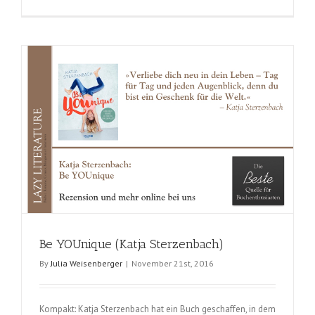
Wir
brauchen
viel
mehr
Schafe
(Renate
Bergmann
Be YOUnique (Katja Sterzenbach)
By
Julia Weisenberger
|
November 21st, 2016
Kompakt: Katja Sterzenbach hat ein Buch geschaffen, in dem