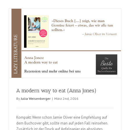
für
gesunde
Kinder
ohne
Allergien
(Simone
Vetters
und
Ruediger
Dahlke)
A modern way to eat (Anna Jones)
By
Julia Weisenberger
|
März 2nd, 2016
Kompakt: Wenn schon Jamie Oliver eine Empfehlung auf
dem Buchcover gibt, sollte man auf jeden Fall reinsehen.
Zusätzlich ist der Druck auf Apfelpapier ein absolutes