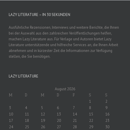
LAZY LITERATURE – IN 30 SEKUNDEN
Ausführliche Rezensionen, Interviews und weitere Berichte, die Ihnen
bei der Auswahl aus den zahlreichen Veröffentlichungen helfen,
machen Lazy Literature aus. Für Verlage und Autoren bietet Lazy
Literature unterstützende und hilfreiche Services an, die Ihnen Arbeit
abnehmen und in kürzester Zeit die Informationen zur Verfügung
stellen, die Sie benötigen.
LAZY LITERATURE
August 2026
M
D
M
D
F
S
S
1
2
3
4
5
6
7
8
9
10
11
12
13
14
15
16
17
18
19
20
21
22
23
24
25
26
27
28
29
30