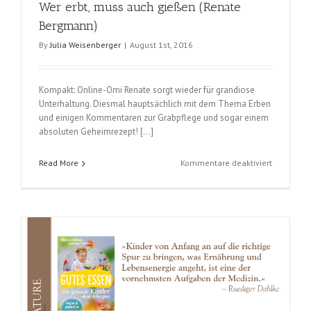
Wer erbt, muss auch gießen (Renate
Bergmann)
By
Julia Weisenberger
|
August 1st, 2016
Kompakt: Online-Omi Renate sorgt wieder für grandiose
Unterhaltung. Diesmal hauptsächlich mit dem Thema Erben
und einigen Kommentaren zur Grabpflege und sogar einem
absoluten Geheimrezept! […]
für
Read More
Kommentare deaktiviert
Wer
erbt,
muss
auch
gießen
(Renate
Bergmann