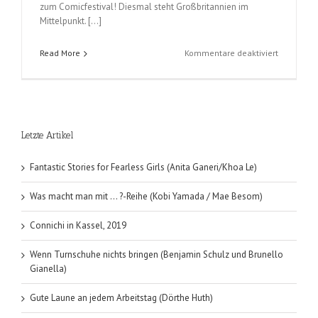
zum Comicfestival! Diesmal steht Großbritannien im
Mittelpunkt. […]
für
Read More
Kommentare deaktiviert
Comicfest
München,
Donnerst
4.6.2015
Letzte Artikel
Fantastic Stories for Fearless Girls (Anita Ganeri/Khoa Le)
Was macht man mit … ?-Reihe (Kobi Yamada / Mae Besom)
Connichi in Kassel, 2019
Wenn Turnschuhe nichts bringen (Benjamin Schulz und Brunello
Gianella)
Gute Laune an jedem Arbeitstag (Dörthe Huth)