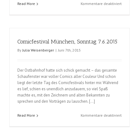
für
Read More
Kommentare deaktiviert
Comicfest
München,
25.-28.5.2
Comicfestival München, Sonntag 7.6.2015
By
Julia Weisenberger
|
Juni 7th, 2015
Der Ostbahnhof hatte sich schick gemacht – das gesamte
Schaufenster war voller Comics aller Couleur Und schon
liegt der letzte Tag des Comicfestivals hinter mir. Während
es lief, schien es unendlich anzudauern, so viel Spaß
machte es, mit den Zeichnern und alten Bekannten zu
sprechen und den Vorträgen zu lauschen. […]
für
Read More
Kommentare deaktiviert
Comicfest
München,
Sonntag