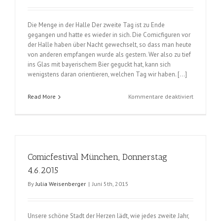
Die Menge in der Halle Der zweite Tag ist zu Ende
gegangen und hatte es wieder in sich. Die Comicfiguren vor
der Halle haben über Nacht gewechselt, so dass man heute
von anderen empfangen wurde als gestern. Wer also zu tief
ins Glas mit bayerischem Bier geguckt hat, kann sich
wenigstens daran orientieren, welchen Tag wir haben. […]
für
Read More
Kommentare deaktiviert
Comicfest
München,
Freitag
5.6.2015
Comicfestival München, Donnerstag
4.6.2015
By
Julia Weisenberger
|
Juni 5th, 2015
Unsere schöne Stadt der Herzen lädt, wie jedes zweite Jahr,