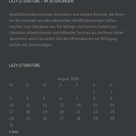
LAZY LITERATURE – IN 30 SEKUNDEN
Ausführliche Rezensionen, Interviews und weitere Berichte, die Ihnen
bei der Auswahl aus den zahlreichen Veröffentlichungen helfen,
machen Lazy Literature aus. Für Verlage und Autoren bietet Lazy
Literature unterstützende und hilfreiche Services an, die Ihnen Arbeit
abnehmen und in kürzester Zeit die Informationen zur Verfügung
stellen, die Sie benötigen.
LAZY LITERATURE
August 2026
M
D
M
D
F
S
S
1
2
3
4
5
6
7
8
9
10
11
12
13
14
15
16
17
18
19
20
21
22
23
24
25
26
27
28
29
30
31
« Juni