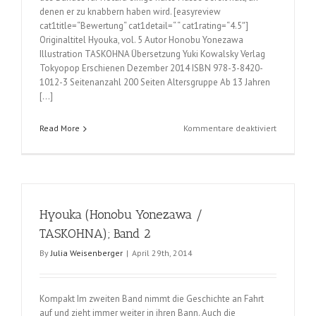
denen er zu knabbern haben wird. [easyreview
cat1title=“Bewertung“ cat1detail=“ “ cat1rating=“4.5″]
Originaltitel Hyouka, vol. 5 Autor Honobu Yonezawa
Illustration TASKOHNA Übersetzung Yuki Kowalsky Verlag
Tokyopop Erschienen Dezember 2014 ISBN 978-3-8420-
1012-3 Seitenanzahl 200 Seiten Altersgruppe Ab 13 Jahren
[…]
für
Read More
Kommentare deaktiviert
Hyouka
(Honobu
Yonezawa
/
TASKOHNA
Hyouka (Honobu Yonezawa /
Band
5
TASKOHNA); Band 2
By
Julia Weisenberger
|
April 29th, 2014
Kompakt Im zweiten Band nimmt die Geschichte an Fahrt
auf und zieht immer weiter in ihren Bann. Auch die