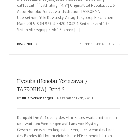
cat1detail=“ “ cat1rating=“4.5″] Originaltitel Hyouka, vol. 6
Autor Honobu Yonezawa Illustration TASKOHNA
Übersetzung Yuki Kowalsky Verlag Tokyopop Erschienen
März 2015 ISBN 978-3-8420-1032-1 Seitenanzahl 184
Seiten Altersgruppe Ab 13 Jahren […]
für
Read More
Kommentare deaktiviert
Hyouka
(Honobu
Yonezawa
/
TASKOHNA
Hyouka (Honobu Yonezawa /
Band
6
TASKOHNA); Band 5
By
Julia Weisenberger
|
Dezember 17th, 2014
Kompakt Die Auflösung des Film-Falles wartet mit einigen
unerwarteten Wendungen auf. Fans von Mystery-
Geschichten werden begeistert sein, auch wenn das Ende
des Bandes für Hotaru einige harte Nüsse bereit hält, an