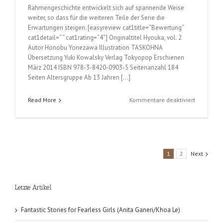
Rahmengeschichte entwickelt sich auf spannende Weise
weiter, so dass für die weiteren Teile der Serie die
Erwartungen steigen. [easyreview cat1title=“Bewertung“
cat1detail=“ “ cat1rating=“4″] Originaltitel Hyouka, vol. 2
Autor Honobu Yonezawa Illustration TASKOHNA
Übersetzung Yuki Kowalsky Verlag Tokyopop Erschienen
März 2014 ISBN 978-3-8420-0903-5 Seitenanzahl 184
Seiten Altersgruppe Ab 13 Jahren […]
für
Read More
Kommentare deaktiviert
Hyouka
(Honobu
Yonezawa
/
TASKOHNA
1
2
Next
Band
2
Letzte Artikel
Fantastic Stories for Fearless Girls (Anita Ganeri/Khoa Le)