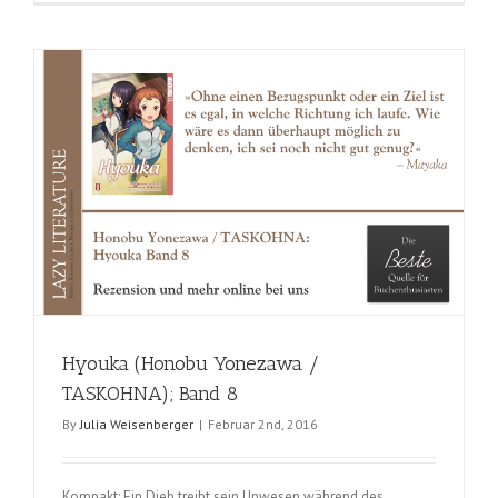
(Honobu
Yonezawa
/
TASKOHNA
Band
9
Hyouka (Honobu Yonezawa /
TASKOHNA); Band 8
By
Julia Weisenberger
|
Februar 2nd, 2016
Kompakt: Ein Dieb treibt sein Unwesen während des