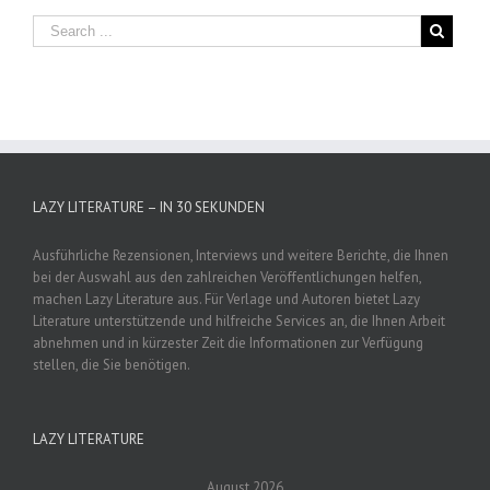
LAZY LITERATURE – IN 30 SEKUNDEN
Ausführliche Rezensionen, Interviews und weitere Berichte, die Ihnen
bei der Auswahl aus den zahlreichen Veröffentlichungen helfen,
machen Lazy Literature aus. Für Verlage und Autoren bietet Lazy
Literature unterstützende und hilfreiche Services an, die Ihnen Arbeit
abnehmen und in kürzester Zeit die Informationen zur Verfügung
stellen, die Sie benötigen.
LAZY LITERATURE
August 2026