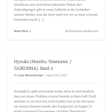
Schulfests und wird immer bekannter. Neben den
Ankündigungen gibt es neue Einblicke in die Gedanken
unserer Helden, was die Serie nach wie vor zu einer schönen
Krimireihe macht. […]
für
Read More
Kommentare deaktiviert
Hyouka
(Honobu
Yonezawa
/
TASKOHNA
Band
Hyouka (Honobu Yonezawa /
8
TASKOHNA); Band 6
By
Julia Weisenberger
|
April 2nd, 2015
Kompakt Es geht unerwartet weiter, denn es wird deutlich,
dass ein neues Problem unsere Freunde in Atem hält. Doch
welches es ist, wird erst nicht erzählt, was es für den Leser
ein wenig schwerer macht, den Ereignissen zu folgen. Es
bleibt spannend! [easyreview cat1title=“Bewertung“