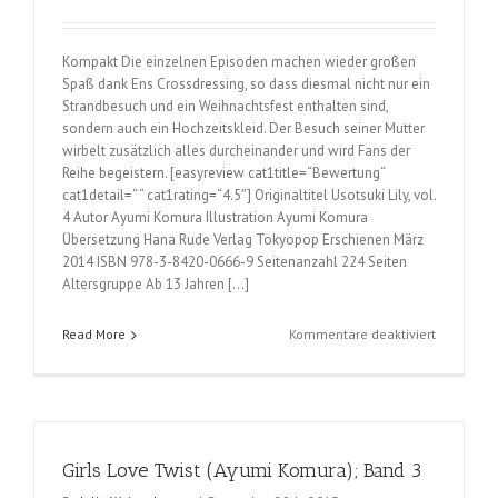
Kompakt Die einzelnen Episoden machen wieder großen
Spaß dank Ens Crossdressing, so dass diesmal nicht nur ein
Strandbesuch und ein Weihnachtsfest enthalten sind,
sondern auch ein Hochzeitskleid. Der Besuch seiner Mutter
wirbelt zusätzlich alles durcheinander und wird Fans der
Reihe begeistern. [easyreview cat1title=“Bewertung“
cat1detail=“ “ cat1rating=“4.5″] Originaltitel Usotsuki Lily, vol.
4 Autor Ayumi Komura Illustration Ayumi Komura
Übersetzung Hana Rude Verlag Tokyopop Erschienen März
2014 ISBN 978-3-8420-0666-9 Seitenanzahl 224 Seiten
Altersgruppe Ab 13 Jahren […]
für
Read More
Kommentare deaktiviert
Girls
Love
Twist
(Ayumi
Komura);
Girls Love Twist (Ayumi Komura); Band 3
Band
4