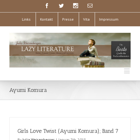
Links
Kontakt
Presse
Vita
Impressum
Ayumi Komura
Girls Love Twist (Ayumi Komura); Band 7
By
Julia Weisenberger
|
Januar 7th, 2015