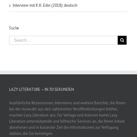
Interview mit K.K. Edin (2018); deutsch
Suche
LAZY LITERATURE – IN 30 SEKUNDEN
Ausführliche Rezensionen, Interviews und weitere Berichte, die Ihnen
bei der Auswahl aus den zahlreichen Veröffentlichungen helfen,
machen Lazy Literature aus. Für Verlage und Autoren bietet Lazy
Literature unterstützende und hilfreiche Services an, die Ihnen Arbeit
abnehmen und in kürzester Zeit die Informationen zur Verfügung
stellen, die Sie benötigen.