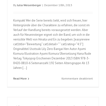
By
Julia Weisenberger
|
Dezember 10th, 2013
Kompakt Wer die Serie bereits liebt, wird sich freuen, hier
Hintergründe über die Charaktere zu erfahren, die sonst im
Verlauf der Handlung bereits vorausgesetzt werden. Aber
auch für Neueinsteiger eignet sich der Band, um sich in die
verrückte Welt von Hinata und En zu begeben. [easyreview
cat1title=“Bewertung“ cat1detail=“ “ cat1rating=“4.5″]
Originaltitel Usotsuki Lily Zero Bangai Hen Autor Ayumi
Komura Illustration Ayumi Komura Übersetzung Hana Rude
Verlag Tokyopop Erschienen Dezember 2013 ISBN 978-3-
8420-0810-6 Seitenanzahl 192 Seiten Altersgruppe Ab 13
Jahren […]
für
Read More
Kommentare deaktiviert
Girls
Love
Twist
Zero
(Ayumi