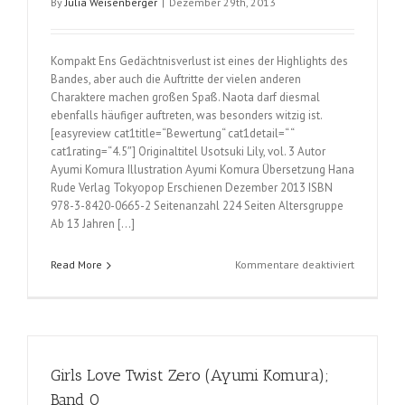
By
Julia Weisenberger
|
Dezember 29th, 2013
Kompakt Ens Gedächtnisverlust ist eines der Highlights des
Bandes, aber auch die Auftritte der vielen anderen
Charaktere machen großen Spaß. Naota darf diesmal
ebenfalls häufiger auftreten, was besonders witzig ist.
[easyreview cat1title=“Bewertung“ cat1detail=“ “
cat1rating=“4.5″] Originaltitel Usotsuki Lily, vol. 3 Autor
Ayumi Komura Illustration Ayumi Komura Übersetzung Hana
Rude Verlag Tokyopop Erschienen Dezember 2013 ISBN
978-3-8420-0665-2 Seitenanzahl 224 Seiten Altersgruppe
Ab 13 Jahren […]
für
Read More
Kommentare deaktiviert
Girls
Love
Twist
(Ayumi
Komura);
Girls Love Twist Zero (Ayumi Komura);
Band
3
Band 0