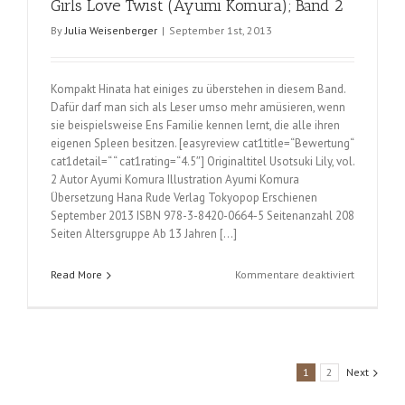
Girls Love Twist (Ayumi Komura); Band 2
Komura);
Band
By
Julia Weisenberger
|
September 1st, 2013
0
Kompakt Hinata hat einiges zu überstehen in diesem Band.
Dafür darf man sich als Leser umso mehr amüsieren, wenn
sie beispielsweise Ens Familie kennen lernt, die alle ihren
eigenen Spleen besitzen. [easyreview cat1title=“Bewertung“
cat1detail=“ “ cat1rating=“4.5″] Originaltitel Usotsuki Lily, vol.
2 Autor Ayumi Komura Illustration Ayumi Komura
Übersetzung Hana Rude Verlag Tokyopop Erschienen
September 2013 ISBN 978-3-8420-0664-5 Seitenanzahl 208
Seiten Altersgruppe Ab 13 Jahren […]
für
Read More
Kommentare deaktiviert
Girls
Love
Twist
(Ayumi
Komura);
1
2
Next
Band
2