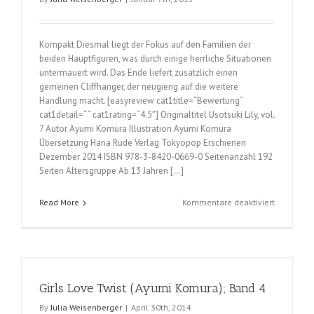
Kompakt Diesmal liegt der Fokus auf den Familien der
beiden Hauptfiguren, was durch einige herrliche Situationen
untermauert wird. Das Ende liefert zusätzlich einen
gemeinen Cliffhanger, der neugierig auf die weitere
Handlung macht. [easyreview cat1title=“Bewertung“
cat1detail=“ “ cat1rating=“4.5″] Originaltitel Usotsuki Lily, vol.
7 Autor Ayumi Komura Illustration Ayumi Komura
Übersetzung Hana Rude Verlag Tokyopop Erschienen
Dezember 2014 ISBN 978-3-8420-0669-0 Seitenanzahl 192
Seiten Altersgruppe Ab 13 Jahren […]
für
Read More
Kommentare deaktiviert
Girls
Love
Twist
(Ayumi
Komura);
Girls Love Twist (Ayumi Komura); Band 4
Band
7
By
Julia Weisenberger
|
April 30th, 2014