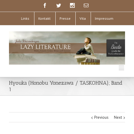
Links
Kontakt
Presse
Vita
Impressum
Hyouka (Honobu Yonezawa / TASKOHNA); Band
1
Previous
Next