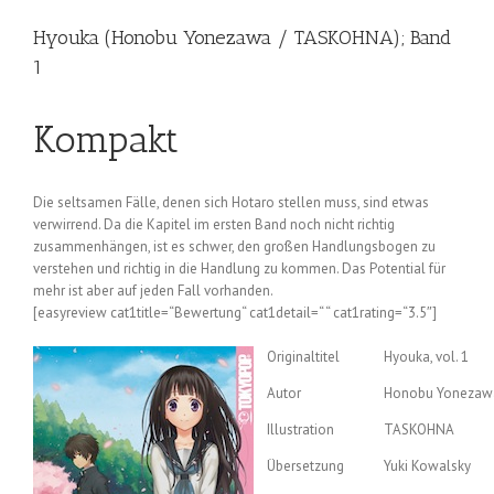
Hyouka (Honobu Yonezawa / TASKOHNA); Band
1
Kompakt
Die seltsamen Fälle, denen sich Hotaro stellen muss, sind etwas
verwirrend. Da die Kapitel im ersten Band noch nicht richtig
zusammenhängen, ist es schwer, den großen Handlungsbogen zu
verstehen und richtig in die Handlung zu kommen. Das Potential für
mehr ist aber auf jeden Fall vorhanden.
[easyreview cat1title=“Bewertung“ cat1detail=“ “ cat1rating=“3.5″]
Originaltitel
Hyouka, vol. 1
Autor
Honobu Yonezaw
Illustration
TASKOHNA
Übersetzung
Yuki Kowalsky