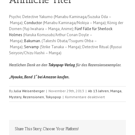
Psychic Detective Yakumo (Manabu Kaminaga/Suzuka Oda –
Manga);
Conductor
(Manabu Kaminaga/Nokiya – Manga); König der
Dornen (Yuji Iwahara – Manga, Anime);
Fünf Fälle für Sherlock
Holmes
(Haruka Komusubi/Arthur Conan Doyle –
Manga);
Bakuman.
(Takeshi Obata/Tsugumi Ohba –
Manga);
Servamp
(Strike Tanaka – Manga); Detective Ritual (Ryusui
Seiryoin/Chizu Hashii – Manga)
Herzlichen Dank an den
Tokyopop-Verlag
für das Rezensionsexemplar.
„Hyouka, Band 1“ bei Amazon kaufen.
By
Julia Weisenberger
|
November 29th, 2013
|
Ab 13 Jahren
,
Manga
,
für
Mystery
,
Rezensionen
,
Tokyopop
|
Kommentare deaktiviert
Hyouka
(Honobu
Yonezawa
/
TASKOHNA);
Share This Story, Choose Your Platform!
Band