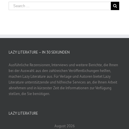
LAZY LITERATURE – IN 30 SEKUNDEN
Ausführliche Rezensionen, Interviews und weitere Berichte, die Ihnen
bei der Auswahl aus den zahlreichen Veröffentlichungen helfen,
machen Lazy Literature aus. Für Verlage und Autoren bietet Lazy
Literature unterstützende und hilfreiche Services an, die Ihnen Arbeit
abnehmen und in kürzester Zeit die Informationen zur Verfügung
stellen, die Sie benötigen.
LAZY LITERATURE
August 2026