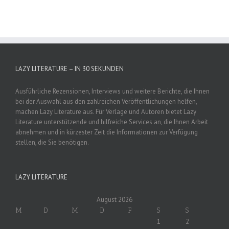
LAZY LITERATURE – IN 30 SEKUNDEN
Ausführliche Rezensionen, Interviews und weitere Berichte, die Ihnen
bei der Auswahl aus den zahlreichen Veröffentlichungen helfen,
machen Lazy Literature aus. Für Verlage und Autoren bietet Lazy
Literature unterstützende und hilfreiche Services an, die Ihnen Arbeit
abnehmen und in kürzester Zeit die Informationen zur Verfügung
stellen, die Sie benötigen.
LAZY LITERATURE
August 2026
M
D
M
D
F
S
S
1
2