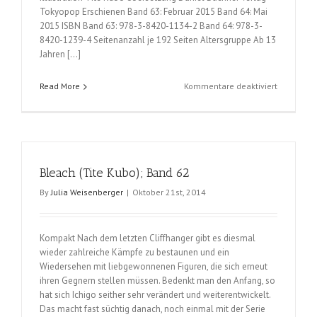
Tokyopop Erschienen Band 63: Februar 2015 Band 64: Mai
2015 ISBN Band 63: 978-3-8420-1134-2 Band 64: 978-3-
8420-1239-4 Seitenanzahl je 192 Seiten Altersgruppe Ab 13
Jahren […]
für
Read More
Kommentare deaktiviert
Bleach
(Tite
Kubo),
Band
63
Bleach (Tite Kubo); Band 62
und
64
By
Julia Weisenberger
|
Oktober 21st, 2014
Kompakt Nach dem letzten Cliffhanger gibt es diesmal
wieder zahlreiche Kämpfe zu bestaunen und ein
Wiedersehen mit liebgewonnenen Figuren, die sich erneut
ihren Gegnern stellen müssen. Bedenkt man den Anfang, so
hat sich Ichigo seither sehr verändert und weiterentwickelt.
Das macht fast süchtig danach, noch einmal mit der Serie