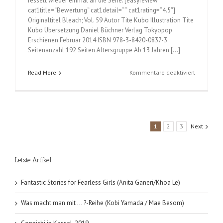
fesselt wieder einmal an die Serie. [easyreview
cat1title=“Bewertung“ cat1detail=“ “ cat1rating=“4.5″]
Originaltitel Bleach; Vol. 59 Autor Tite Kubo Illustration Tite
Kubo Übersetzung Daniel Büchner Verlag Tokyopop
Erschienen Februar 2014 ISBN 978-3-8420-0837-3
Seitenanzahl 192 Seiten Altersgruppe Ab 13 Jahren […]
für
Read More
Kommentare deaktiviert
Bleach
(Tite
Kubo);
Band
59
1
2
3
Next
Letzte Artikel
Fantastic Stories for Fearless Girls (Anita Ganeri/Khoa Le)
Was macht man mit … ?-Reihe (Kobi Yamada / Mae Besom)