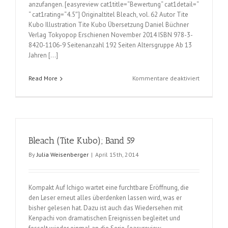
anzufangen. [easyreview cat1title=“Bewertung“ cat1detail=“
“ cat1rating=“4.5″] Originaltitel Bleach, vol. 62 Autor Tite
Kubo Illustration Tite Kubo Übersetzung Daniel Büchner
Verlag Tokyopop Erschienen November 2014 ISBN 978-3-
8420-1106-9 Seitenanzahl 192 Seiten Altersgruppe Ab 13
Jahren […]
für
Read More
Kommentare deaktiviert
Bleach
(Tite
Kubo);
Band
62
Bleach (Tite Kubo); Band 59
By
Julia Weisenberger
|
April 15th, 2014
Kompakt Auf Ichigo wartet eine furchtbare Eröffnung, die
den Leser erneut alles überdenken lassen wird, was er
bisher gelesen hat. Dazu ist auch das Wiedersehen mit
Kenpachi von dramatischen Ereignissen begleitet und