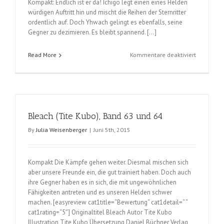
Kompakt: Endlich ist er da! Ichigo legt einen eines Helden
würdigen Auftritt hin und mischt die Reihen der Sternritter
ordentlich auf. Doch Yhwach gelingt es ebenfalls, seine
Gegner zu dezimieren. Es bleibt spannend. […]
für
Read More
Kommentare deaktiviert
Bleach
(Tite
Kubo),
Band
65
und
Bleach (Tite Kubo), Band 63 und 64
66
By
Julia Weisenberger
|
Juni 5th, 2015
Kompakt Die Kämpfe gehen weiter. Diesmal mischen sich
aber unsere Freunde ein, die gut trainiert haben. Doch auch
ihre Gegner haben es in sich, die mit ungewöhnlichen
Fähigkeiten antreten und es unseren Helden schwer
machen. [easyreview cat1title=“Bewertung“ cat1detail=“ “
cat1rating=“5″] Originaltitel Bleach Autor Tite Kubo
Illustration Tite Kubo Übersetzung Daniel Büchner Verlag