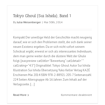
(Sui
Ishida);
Band
Tokyo Ghoul (Sui Ishida); Band 1
2
und
By
Julia Weisenberger
|
Mai 30th, 2014
3
Kompakt Der unwillige Held der Geschichte macht neugierig
darauf, wie er sich den Problemen stellt, die sich dank seiner
neuen Existenz ergeben. Da er sich nicht sofort seinem
Schicksal ergibt, erweist er sich als interessantes Individuum,
dem man gerne weiter durch die düstere Welt der Ghule
folgt. [easyreview cat1title=“Bewertung“ cat1detail=“ “
cat1rating=“4.5″] Originaltitel Tokyo Ghoul Autor Sui Ishida
Illustration Sui Ishida Übersetzung Yuko Keller Verlag KAZÉ
Erschienen Mai 2014 ISBN 978-2-88921-205-7 Seitenanzahl
224 Seiten Altersgruppe Ab 16 Jahren Zum Inhalt auf der
Verlagsseite. […]
für
Read More
Kommentare deaktiviert
Tokyo
Ghoul