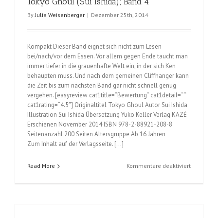
Tokyo Ghoul (Sui Ishida); Band 4
und
By
Julia Weisenberger
|
Dezember 25th, 2014
6
Kompakt Dieser Band eignet sich nicht zum Lesen
bei/nach/vor dem Essen. Vor allem gegen Ende taucht man
immer tiefer in die grauenhafte Welt ein, in der sich Ken
behaupten muss. Und nach dem gemeinen Cliffhanger kann
die Zeit bis zum nächsten Band gar nicht schnell genug
vergehen. [easyreview cat1title=“Bewertung“ cat1detail=“ “
cat1rating=“4.5″] Originaltitel Tokyo Ghoul Autor Sui Ishida
Illustration Sui Ishida Übersetzung Yuko Keller Verlag KAZÉ
Erschienen November 2014 ISBN 978-2-88921-208-8
Seitenanzahl 200 Seiten Altersgruppe Ab 16 Jahren
Zum Inhalt auf der Verlagsseite. […]
für
Read More
Kommentare deaktiviert
Tokyo
Ghoul
(Sui
Ishida);
Band