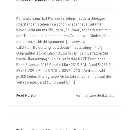
Kompakt Kaum hat Ken sein Erlebnis mit dem „Metzger“
überstanden, stehen ihm schon wieder neue Gefahren
bevor. Nicht nur mit Shu, dem „Gourmet“, sondern auch mit
den Tauben und mit einer neuen Gruppe von Ghulen, die ihn
entführen. Es bleibt spannend! [easyreview
cat1title=“Bewertung“ cat1detail=“ “ cat1rating=“4.5″]
Originaltitel Tokyo Ghoul Autor Sui Ishida Illustration Sui
Ishida Übersetzung Yuko Keller Verlag KAZÉ Erschienen
Band 5: Januar 2015 Band 6: März 2015 ISBN Band 5: 978-2-
88921-209-5 Band 6: 978-2-88921-210-1 Seitenanzahl
je 208 Seiten Altersgruppe Ab 16 Jahren Zum Inhalt auf der
Verlagsseite: Band 5 und Band 6. […]
für
Read More
Kommentare deaktiviert
Tokyo
Ghoul
(Sui
Ishida);
Band
5