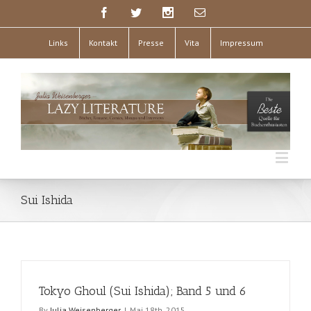
Links
Kontakt
Presse
Vita
Impressum
Sui Ishida
Tokyo Ghoul (Sui Ishida); Band 5 und 6
By
Julia Weisenberger
|
Mai 18th, 2015