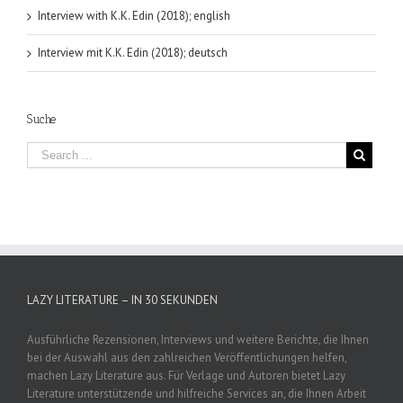
Interview with K.K. Edin (2018); english
Interview mit K.K. Edin (2018); deutsch
Suche
LAZY LITERATURE – IN 30 SEKUNDEN
Ausführliche Rezensionen, Interviews und weitere Berichte, die Ihnen
bei der Auswahl aus den zahlreichen Veröffentlichungen helfen,
machen Lazy Literature aus. Für Verlage und Autoren bietet Lazy
Literature unterstützende und hilfreiche Services an, die Ihnen Arbeit