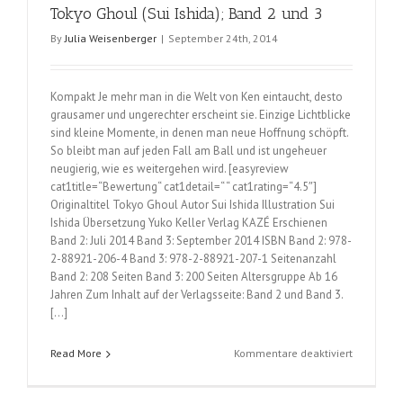
Tokyo Ghoul (Sui Ishida); Band 2 und 3
4
By
Julia Weisenberger
|
September 24th, 2014
Kompakt Je mehr man in die Welt von Ken eintaucht, desto
grausamer und ungerechter erscheint sie. Einzige Lichtblicke
sind kleine Momente, in denen man neue Hoffnung schöpft.
So bleibt man auf jeden Fall am Ball und ist ungeheuer
neugierig, wie es weitergehen wird. [easyreview
cat1title=“Bewertung“ cat1detail=“ “ cat1rating=“4.5″]
Originaltitel Tokyo Ghoul Autor Sui Ishida Illustration Sui
Ishida Übersetzung Yuko Keller Verlag KAZÉ Erschienen
Band 2: Juli 2014 Band 3: September 2014 ISBN Band 2: 978-
2-88921-206-4 Band 3: 978-2-88921-207-1 Seitenanzahl
Band 2: 208 Seiten Band 3: 200 Seiten Altersgruppe Ab 16
Jahren Zum Inhalt auf der Verlagsseite: Band 2 und Band 3.
[…]
für
Read More
Kommentare deaktiviert
Tokyo
Ghoul