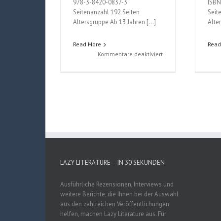
978-3-8420-0837-3
ISBN
Seitenanzahl 192 Seiten
Seit
Altersgruppe Ab 13 Jahren […]
Alte
Read More
Read
für
Kommentare deaktiviert
Bleach
(Tite
Kubo);
Band
59
LAZY LITERATURE – IN 30 SEKUNDEN
Ausführliche Rezensionen, Interviews und
weitere Berichte, die Ihnen bei der Auswahl
aus den zahlreichen Veröffentlichungen
helfen, machen Lazy Literature aus. Für