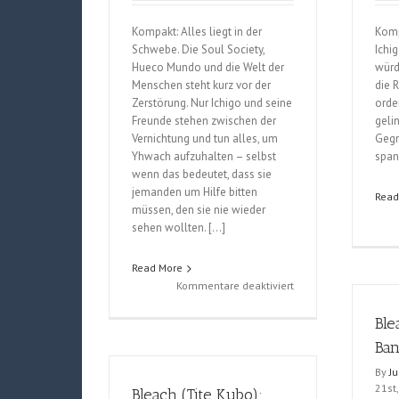
Kompakt: Alles liegt in der
Komp
Schwebe. Die Soul Society,
Ichi
Hueco Mundo und die Welt der
würd
Menschen steht kurz vor der
die R
Zerstörung. Nur Ichigo und seine
orde
Freunde stehen zwischen der
geli
Vernichtung und tun alles, um
Gegn
Yhwach aufzuhalten – selbst
span
wenn das bedeutet, dass sie
jemanden um Hilfe bitten
Read
müssen, den sie nie wieder
sehen wollten. […]
Read More
für
Kommentare deaktiviert
Bleach
Ble
(Tite
Kubo),
Ban
Band
By
J
67
21st
Bleach (Tite Kubo);
und