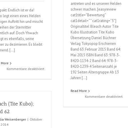
antreten und es unseren Helden
schwer machen. [easyreview
akt: Endlich ist er da!
cat1title=“Bewertung“
go legt einen eines Helden
cat1detail=“ “ cat1rating=“5″]
igen Auftritt hin und mischt
Originaltitel Bleach Autor Tite
eihen der Sternritter
Kubo Illustration Tite Kubo
ntlich auf. Doch Yhwach
Übersetzung Daniel Büchner
ngt es ebenfalls, seine
Verlag Tokyopop Erschienen
er zu dezimieren. Es bleibt
Band 63: Februar 2015 Band 64:
nend. […]
Mai 2015 ISBN Band 63: 978-3-
8420-1134-2 Band 64: 978-3-
 More
8420-1239-4 Seitenanzahl je
für
Kommentare deaktiviert
192 Seiten Altersgruppe Ab 13
Bleach
Jahren […]
(Tite
Kubo),
Read More
Band
für
Kommentare deaktiviert
65
Ble
ach (Tite Kubo);
und
(Tit
66
d 62
Kub
Ba
ulia Weisenberger
|
Oktober
, 2014
63