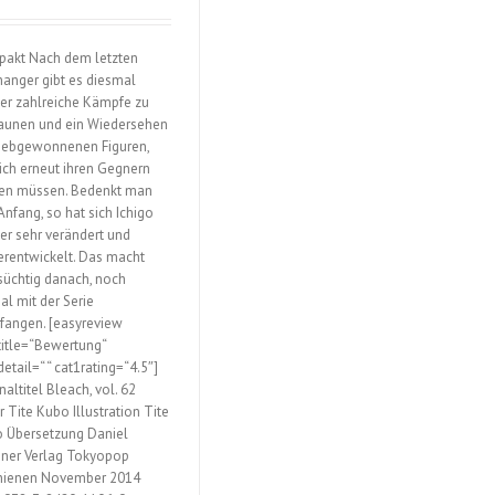
un
64
akt Nach dem letzten
fhanger gibt es diesmal
er zahlreiche Kämpfe zu
aunen und ein Wiedersehen
liebgewonnenen Figuren,
sich erneut ihren Gegnern
len müssen. Bedenkt man
Anfang, so hat sich Ichigo
her sehr verändert und
erentwickelt. Das macht
 süchtig danach, noch
al mit der Serie
fangen. [easyreview
title=“Bewertung“
etail=“ “ cat1rating=“4.5″]
naltitel Bleach, vol. 62
r Tite Kubo Illustration Tite
 Übersetzung Daniel
ner Verlag Tokyopop
hienen November 2014