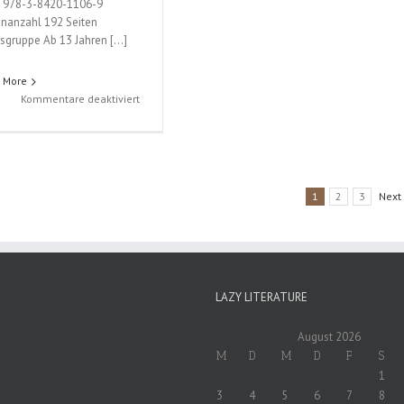
 978-3-8420-1106-9
enanzahl 192 Seiten
rsgruppe Ab 13 Jahren […]
 More
für
Kommentare deaktiviert
Bleach
(Tite
Kubo);
Band
62
1
2
3
Next
LAZY LITERATURE
August 2026
M
D
M
D
F
S
1
3
4
5
6
7
8