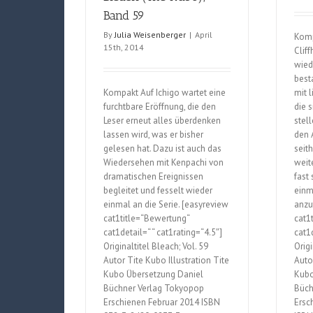
68
Band 59
By
Julia Weisenberger
|
April
Komp
15th, 2014
Clif
wied
best
Kompakt Auf Ichigo wartet eine
mit 
furchtbare Eröffnung, die den
die 
Leser erneut alles überdenken
stel
lassen wird, was er bisher
den 
gelesen hat. Dazu ist auch das
seit
Wiedersehen mit Kenpachi von
weit
dramatischen Ereignissen
fast
begleitet und fesselt wieder
einm
einmal an die Serie. [easyreview
anzu
cat1title=“Bewertung“
cat1
cat1detail=“ “ cat1rating=“4.5″]
cat1d
Originaltitel Bleach; Vol. 59
Origi
Autor Tite Kubo Illustration Tite
Auto
Kubo Übersetzung Daniel
Kubo
Büchner Verlag Tokyopop
Büch
Erschienen Februar 2014 ISBN
Ersc