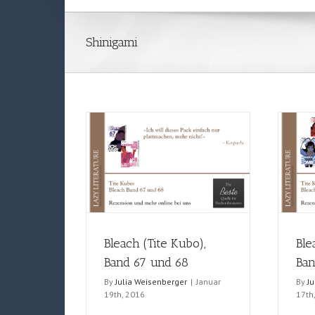
Shinigami
Bleach (Tite Kubo),
Ble
Band 67 und 68
Ban
By
Julia Weisenberger
|
Januar
By
J
19th, 2016
17th