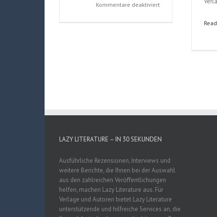
Verl
für
Kommentare deaktiviert
Last
Read
Game
(Shinobu
Amano);
Band
4
und
5
LAZY LITERATURE – IN 30 SEKUNDEN
Ausführliche Rezensionen, Interviews und
weitere Berichte, die Ihnen bei der Auswahl
aus den zahlreichen Veröffentlichungen
helfen, machen Lazy Literature aus. Für
Verlage und Autoren bietet Lazy Literature
unterstützende und hilfreiche Services an, die