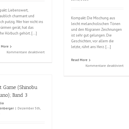
akt: Liebenswert,
aublich charmant und
Kompakt: Die Mischung aus
ch putzig. Wer hier nicht ins
leicht melancholischen Tönen
ärmen gerät, hat das
und den filigranen Zeichnungen
che Hörbuch gehört. […]
ist sehr gut gelungen. Die
Geschichten, vor allem die
 More
letzte, rührt ans Herz. […]
für
Kommentare deaktiviert
Nur
Read More
drei
für
Kommentare deaktiviert
Worte
Ein
(Becky
wen
Albertalli)
wie
t Game (Shinobu
Ro
no); Band 3
un
Juli
lia
(La
enberger
|
Dezember 5th,
Koj
4