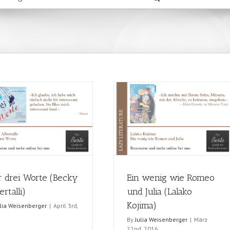
 drei Worte (Becky
Ein wenig wie Romeo
ertalli)
und Julia (Lalako
Kojima)
ulia Weisenberger
|
April 3rd,
6
By
Julia Weisenberger
|
März
22nd, 2016