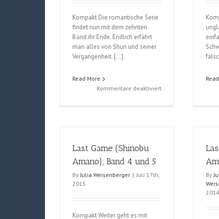
Kompakt Die romantische Serie
Komp
findet nun mit dem zehnten
ungl
Band ihr Ende. Endlich erfährt
einfa
man alles von Shun und seiner
Schw
Vergangenheit. […]
fals
Read More
Read
für
Kommentare deaktiviert
Sugar
Soldier
(Mayu
Sakai);
Band
Last Game (Shinobu
Las
9
und
Amano); Band 4 und 5
Ama
10
By
Julia Weisenberger
|
Juli 17th,
By
Ju
2015
Weis
201
Kompakt Weiter geht es mit