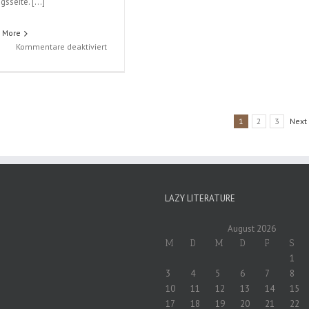
agsseite. […]
 More
für
Kommentare deaktiviert
Last
Game
(Shinobu
Amano);
Band
1
2
3
Next
3
LAZY LITERATURE
August 2026
M
D
M
D
F
S
1
3
4
5
6
7
8
10
11
12
13
14
15
17
18
19
20
21
22