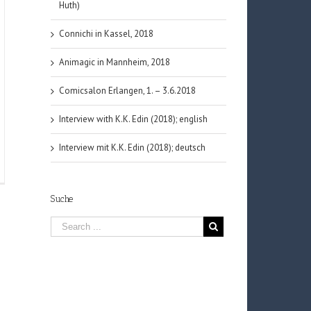
Huth)
Connichi in Kassel, 2018
Animagic in Mannheim, 2018
Comicsalon Erlangen, 1. – 3.6.2018
Interview with K.K. Edin (2018); english
Interview mit K.K. Edin (2018); deutsch
ig
Suche
meo
d
a
lako
ima)