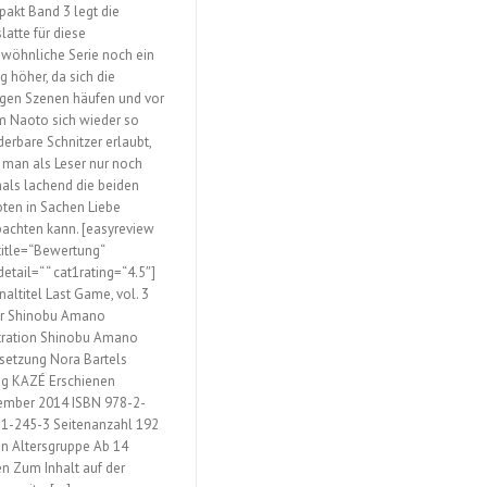
akt Band 3 legt die
latte für diese
wöhnliche Serie noch ein
g höher, da sich die
igen Szenen häufen und vor
m Naoto sich wieder so
erbare Schnitzer erlaubt,
 man als Leser nur noch
hals lachend die beiden
ten in Sachen Liebe
achten kann. [easyreview
title=“Bewertung“
etail=“ “ cat1rating=“4.5″]
naltitel Last Game, vol. 3
r Shinobu Amano
stration Shinobu Amano
setzung Nora Bartels
ag KAZÉ Erschienen
mber 2014 ISBN 978-2-
1-245-3 Seitenanzahl 192
en Altersgruppe Ab 14
en Zum Inhalt auf der