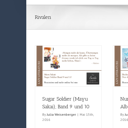
Rivalen
Sugar Soldier (Mayu
Nur
Sakai); Band 9 und 10
Alb
By
Julia Weisenberger
|
Mai 15th,
By
J
2016
201