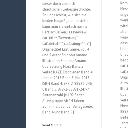
Komp
dieser doch ziemlich
Mess
chaotischen Liebesgeschichte.
unge
So ungeschickt, wie sich die
weni
beiden Hauptfiguren anstellen,
witz
kann man sie einfach nur ins
alle
Herz schließen. [easyreview
wund
cat1title=“Bewertung“
dass
cat1detail=“ “ cat1rating=“4.5″]
laut
Originaltitel Last Game, vol. 4
Chao
und 5 Autor Shinobu Amano
beob
Illustration Shinobu Amano
cat1
Übersetzung Nora Bartels
cat1d
Verlag KAZÉ Erschienen Band 4:
Origi
Januar 2015 Band 5: Mai 2015
Auto
ISBN Band 4: 978-2-88921-246-
Illu
0 Band 5: 978-2-88921-247-7
Über
Seitenanzahl je 192 Seiten
Verl
Altersgruppe Ab 14 Jahren
Nove
Zum Inhalt auf der Verlagsseite:
8892
Band 4 und Band 5 […]
Seit
Jahr
Read More