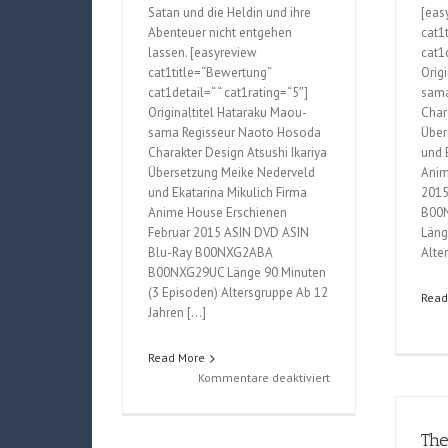
Satan und die Heldin und ihre
[eas
Abenteuer nicht entgehen
cat1
lassen. [easyreview
cat1d
cat1title=“Bewertung“
Orig
cat1detail=“ “ cat1rating=“5″]
sama
Originaltitel Hataraku Maou-
Char
sama Regisseur Naoto Hosoda
Über
Charakter Design Atsushi Ikariya
und 
Übersetzung Meike Nederveld
Anim
und Ekatarina Mikulich Firma
2015
Anime House Erschienen
B00
Februar 2015 ASIN DVD ASIN
Läng
Blu-Ray B00NXG2ABA
Alte
B00NXG29UC Länge 90 Minuten
(3 Episoden) Altersgruppe Ab 12
Read
Jahren […]
Read More
für
Kommentare deaktiviert
The
Devil
is
The