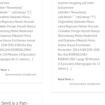
yreview
machen neugierig auf mehr.
title=“Bewertung“
[easyreview
etail=“ “ cat1rating=“5″]
cat1title=“Bewertung“
inaltitel Hataraku Maou-
cat1detail=“ “ cat1rating=“5″]
 Regisseur Naoto Hosoda
Originaltitel Hataraku Maou-
akter Design Atsushi Ikariya
sama Regisseur Naoto Hosoda
setzung Meike Nederveld
Charakter Design Atsushi Ikariya
Ekatarina Mikulich Firma
Übersetzung Meike Nederveld
e House Erschienen Januar
und Ekatarina Mikulich Firma
 ASIN DVD ASIN Blu-Ray
Anime House Erschienen
NXG2AH4 B00NXG29WU
November 2014 ASIN DVD ASIN
e 120 Minuten (4 Episoden)
Blu-Ray B00NXG2ABA
rsgruppe Ab 12 Jahren […]
B00NXG29UC Länge 90 Minuten
(3 Episoden) Altersgruppe Ab 12
Jahren […]
 More
für
Kommentare deaktiviert
The
Read More
Devil
für
Kommentare deaktiviert
is
Th
a
Dev
Part-
is
 Devil is a Part-
Timer!;
a