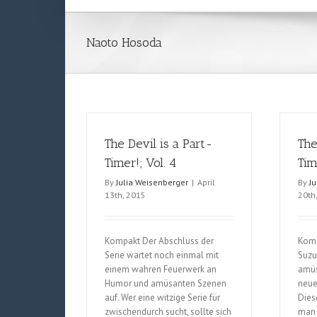
Naoto Hosoda
The Devil is a Part-
The
Timer!; Vol. 4
Tim
By
Julia Weisenberger
|
April
By
J
13th, 2015
20th
Kompakt Der Abschluss der
Komp
Serie wartet noch einmal mit
Suzu
einem wahren Feuerwerk an
amüs
Humor und amüsanten Szenen
neue
auf. Wer eine witzige Serie für
Dies
zwischendurch sucht, sollte sich
man 