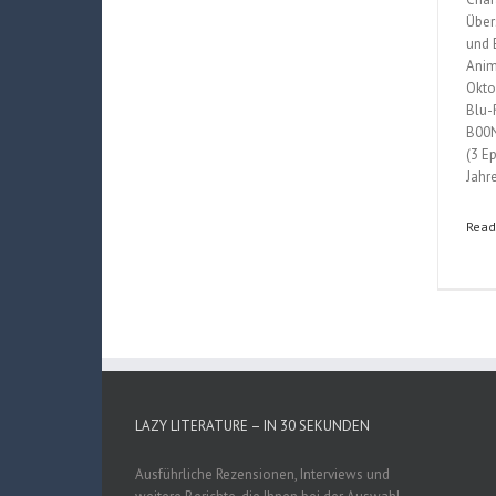
Über
und 
Anim
Okto
Blu
B00N
(3 E
Jahr
Read
LAZY LITERATURE – IN 30 SEKUNDEN
Ausführliche Rezensionen, Interviews und