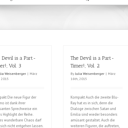
 Devil is a Part-
The Devil is a Part-
er!; Vol. 3
Timer!; Vol. 2
ulia Weisenberger
|
März
By
Julia Weisenberger
|
März
, 2015
16th, 2015
akt Die neue Figur der
Kompakt Auch die zweite Blu-
no ist dank ihrer
Ray hat es in sich, denn die
anten Sprechweise ein
Dialoge zwischen Satan und
s Highlight der Reihe.
Emilia sind wieder besonders
es wunderbare Chaos darf
amüsant gestaltet. Auch die
sich nicht entgehen lassen.
weiteren Figuren, die auftreten,