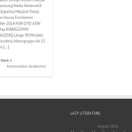
setzung Meike Nederveld
Ekatarina Mikulich Firma
e House Erschienen
ber 2014 ASIN DVD ASIN
-Ray B00NGJZIWW
GJZIXQ Länge 90 Minuten
pisoden) Altersgruppe Ab 12
en […]
 More
für
Kommentare deaktiviert
The
Devil
is
a
Part-
Timer!;
Vol.
1
LAZY LITERATURE
August 2026