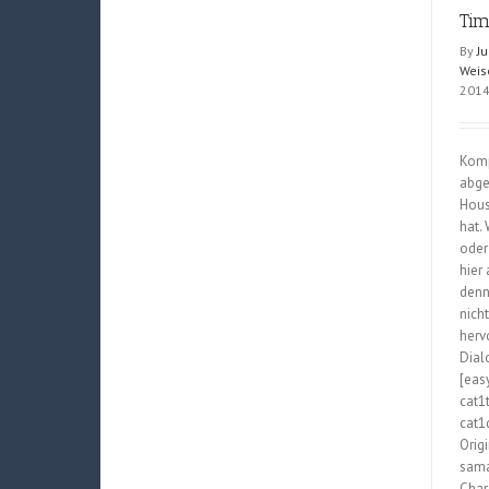
a
Tim
Part-
By
Ju
Timer!;
Weis
Vol.
201
4
Komp
abge
Hous
hat.
oder
hier
denn
nich
herv
Dial
[eas
cat1
cat1d
Orig
sama
Char