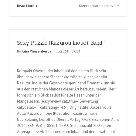
für
Read More
Kommentare deaktiviert
Sexy
Puzzle
(Kazurou
Inoue);
Band
Sexy Puzzle (Kazurou Inoue); Band 1
2
und
By
Julia Weisenberger
|
Juli 25th, 2014
3
Kompakt Obwohl der Inhalt auf den ersten Blick sehr
ähnlich wie andere Slapstickkomödien klingt, verleiht
Kazurou Inoue der Geschichte genügend Dramatik, um sie
aus den restlichen Mangas dieser Art herauszuheben. Hier
lohnt sich ein Blick selbst für alte Hasen unter den
Mangalesern. [easyreview cat1title=“Bewertung“
cat1detail=“ “ cat1rating=“4.5″] Originaltitel Aikora vol. 1
Autor Kazurou Inoue Illustration Kazurou Inoue
Übersetzung Dorothea Überall Verlag KAZÉ Erschienen April
2014 ISBN 978-2-88921-189-0 Seitenanzahl 200 Seiten
Altersgruppe Ab 12 Jahren Zum Inhalt und dem Trailer auf