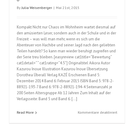
By
Julia Weisenberger
|
Mai 21st, 2015
Kompakt Nicht nur Chaos im Wohnheim wartet diesmal auf
den amüsierten Leser, sondern auch in der Schule und in der
Freizeit – was will man mehr, wenn es sich um die
Abenteuer von Hachibe und seiner Jagd nach den geliebten
Teilen handelt? So kann man wieder beruhigt zugreifen und
der Serie treu bleiben. [easyreview cat1title=“Bewertung“
cat1detail=“ “ cat1rating=“4.5″] Originaltitel Aikora Autor
Kazurou Inoue Illustration Kazurou Inoue Übersetzung
Dorothea Überall Verlag KAZÉ Erschienen Band 5:
Dezember 2014 Band 6: Februar 2015 ISBN Band 5: 978-2-
88921-193-7 Band 6: 978-2-88921-194-4 Seitenanzahl je
200 Seiten Altersgruppe Ab 12 Jahren Zum Inhalt auf der
Verlagsseite: Band 5 und Band 6. […]
für
Read More
Kommentare deaktiviert
Sexy
Puzzle
(Kazurou