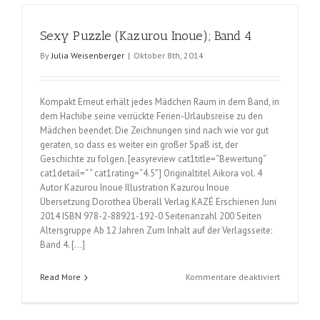
Inoue);
Band
Sexy Puzzle (Kazurou Inoue); Band 4
5
und
By
Julia Weisenberger
|
Oktober 8th, 2014
6
Kompakt Erneut erhält jedes Mädchen Raum in dem Band, in
dem Hachibe seine verrückte Ferien-Urlaubsreise zu den
Mädchen beendet. Die Zeichnungen sind nach wie vor gut
geraten, so dass es weiter ein großer Spaß ist, der
Geschichte zu folgen. [easyreview cat1title=“Bewertung“
cat1detail=“ “ cat1rating=“4.5″] Originaltitel Aikora vol. 4
Autor Kazurou Inoue Illustration Kazurou Inoue
Übersetzung Dorothea Überall Verlag KAZÉ Erschienen Juni
2014 ISBN 978-2-88921-192-0 Seitenanzahl 200 Seiten
Altersgruppe Ab 12 Jahren Zum Inhalt auf der Verlagsseite:
Band 4. […]
für
Read More
Kommentare deaktiviert
Sexy
Puzzle
(Kazurou