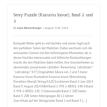
Inoue);
Band
Sexy Puzzle (Kazurou Inoue); Band 2 und
4
3
By
Julia Weisenberger
|
August 11th, 2014
Kompakt Weiter geht es mit Hachibe und seiner Jagd nach
den perfekten Teilen der Mädchen. Dabei wechseln sich die
amüsanten Szenen mit den tiefsinnigeren Momenten ab, in
denen Hachibe interessante und hilfreiche Beobachtungen
macht, die den Mädchen dabei helfen, ihre Unsicherheiten zu
überwinden. [easyreview cat1title=“Bewertung“ cat1detail=“
“ cat1rating=“4.5″] Originaltitel Aikora vol. 2 und 3 Autor
Kazurou Inoue Illustration Kazurou Inoue Übersetzung
Dorothea Überall Verlag KAZÉ Erschienen Band 2: Juni 2014
Band 3: August 2014 ISBN Band 2: 978-2-88921-190-6 Band
3: 978-2-88921-191-3 Seitenanzahl Band 2: 200 Seiten
Band 3: 208 Seiten Altersgruppe Ab 12 Jahren
Zum Inhalt auf der Verlagsseite: Band 2 und Band 3. […]