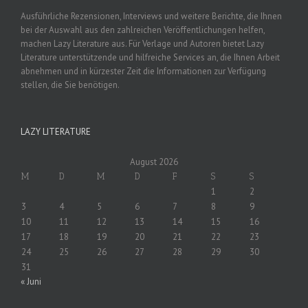
Ausführliche Rezensionen, Interviews und weitere Berichte, die Ihnen
bei der Auswahl aus den zahlreichen Veröffentlichungen helfen,
machen Lazy Literature aus. Für Verlage und Autoren bietet Lazy
Literature unterstützende und hilfreiche Services an, die Ihnen Arbeit
abnehmen und in kürzester Zeit die Informationen zur Verfügung
stellen, die Sie benötigen.
LAZY LITERATURE
August 2026
M
D
M
D
F
S
S
1
2
3
4
5
6
7
8
9
10
11
12
13
14
15
16
17
18
19
20
21
22
23
24
25
26
27
28
29
30
31
« Juni