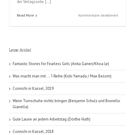
der Verlagsseite. […]
für
Read More
Kommentare deaktiviert
Sexy
Puzzle
(Kazurou
Inoue);
Band
Letzte Artikel
1
Fantastic Stories for Fearless Girls (Anita Ganeri/Khoa Le)
Was macht man mit … ?-Reihe (Kobi Yamada / Mae Besom)
Connichi in Kassel, 2019
Wenn Turnschuhe nichts bringen (Benjamin Schulz und Brunello
Gianella)
Gute Laune an jedem Arbeitstag (Dörthe Huth)
Connichi in Kassel, 2018