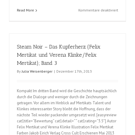
für
Read More
Kommentare deaktiviert
Steam
Noir
–
Das
Kupferher
Steam Noir – Das Kupferherz (Felix
(Felix
Mertikat
Mertikat und Verena Klinke/Felix
und
Mertikat); Band 3
Verena
Klinke/Fel
By
Julia Weisenberger
|
Dezember 17th, 2013
Mertikat);
Band
4
Kompakt Im dritten Band wird die Geschichte hauptsächlich
durch die Dialoge und weniger durch die Zeichnungen
getragen. Vor allem im Hinblick auf Mertikats Talent und
Klinkes interessanter Story bleibt die Hoffnung, dass der
nächste Teil wieder packender umgesetzt wird. [easyreview
cat1title=“Bewertung“ cat1detail=“ “ cat1rating=“3.5″] Autor
Felix Mertikat und Verena Klinke Illustration Felix Mertikat
Farben Jakob Eirich Verlag Cross Cult Erschienen Mai 2013