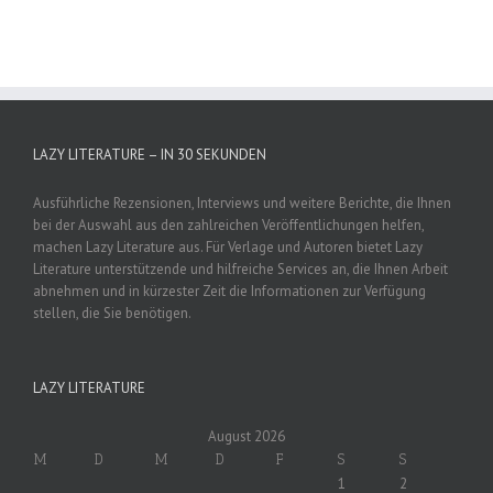
LAZY LITERATURE – IN 30 SEKUNDEN
Ausführliche Rezensionen, Interviews und weitere Berichte, die Ihnen
bei der Auswahl aus den zahlreichen Veröffentlichungen helfen,
machen Lazy Literature aus. Für Verlage und Autoren bietet Lazy
Literature unterstützende und hilfreiche Services an, die Ihnen Arbeit
abnehmen und in kürzester Zeit die Informationen zur Verfügung
stellen, die Sie benötigen.
LAZY LITERATURE
August 2026
M
D
M
D
F
S
S
1
2