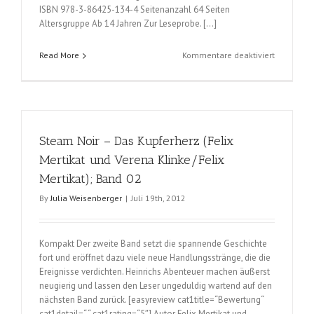
ISBN 978-3-86425-134-4 Seitenanzahl 64 Seiten
Altersgruppe Ab 14 Jahren Zur Leseprobe. […]
für
Read More
Kommentare deaktiviert
Steam
Noir
–
Das
Kupferher
Steam Noir – Das Kupferherz (Felix
(Felix
Mertikat
Mertikat und Verena Klinke/Felix
und
Mertikat); Band 02
Verena
Klinke/Fel
By
Julia Weisenberger
|
Juli 19th, 2012
Mertikat);
Band
3
Kompakt Der zweite Band setzt die spannende Geschichte
fort und eröffnet dazu viele neue Handlungsstränge, die die
Ereignisse verdichten. Heinrichs Abenteuer machen äußerst
neugierig und lassen den Leser ungeduldig wartend auf den
nächsten Band zurück. [easyreview cat1title=“Bewertung“
cat1detail=“ “ cat1rating=“5″] Autor Felix Mertikat und