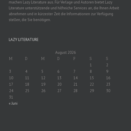
machen Lazy Literature aus. Für Verlage und Autoren bietet Lazy
Literature unterstützende und hilfreiche Services an, die Ihnen Arbeit
abnehmen und in kürzester Zeit die Informationen zur Verfügung
stellen, die Sie benötigen.
LAZY LITERATURE
August 2026
M
D
M
D
F
S
S
1
2
3
4
5
6
7
8
9
10
11
12
13
14
15
16
17
18
19
20
21
22
23
24
25
26
27
28
29
30
31
« Juni