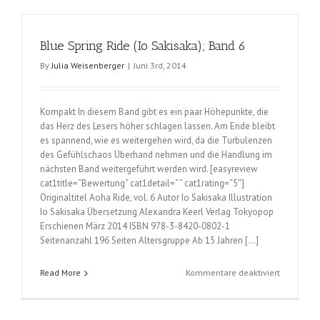
(Io
Sakisaka);
Band
Blue Spring Ride (Io Sakisaka); Band 6
8
By
Julia Weisenberger
|
Juni 3rd, 2014
Kompakt In diesem Band gibt es ein paar Höhepunkte, die
das Herz des Lesers höher schlagen lassen. Am Ende bleibt
es spannend, wie es weitergehen wird, da die Turbulenzen
des Gefühlschaos Überhand nehmen und die Handlung im
nächsten Band weitergeführt werden wird. [easyreview
cat1title=“Bewertung“ cat1detail=“ “ cat1rating=“5″]
Originaltitel Aoha Ride, vol. 6 Autor Io Sakisaka Illustration
Io Sakisaka Übersetzung Alexandra Keerl Verlag Tokyopop
Erschienen März 2014 ISBN 978-3-8420-0802-1
Seitenanzahl 196 Seiten Altersgruppe Ab 15 Jahren […]
für
Read More
Kommentare deaktiviert
Blue
Spring
Ride