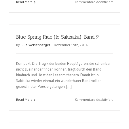
für
Read More
Kommentare deaktiviert
Blue
Spring
Ride
(Io
Sakisaka);
Blue Spring Ride (Io Sakisaka); Band 9
Band
12
By
Julia Weisenberger
|
Dezember 19th, 2014
und
13
Kompakt: Die Tragik der beiden Hauptfiguren, die scheinbar
nicht zueinander finden können, trägt durch den Band
hindurch und lässt den Leser mitfiebern. Damit ist Io
Sakisaka wieder einmal ein wunderbarer Band voller
gezeichneter Poesie gelungen. […]
für
Read More
Kommentare deaktiviert
Blue
Spring
Ride
(Io
Sakisaka);