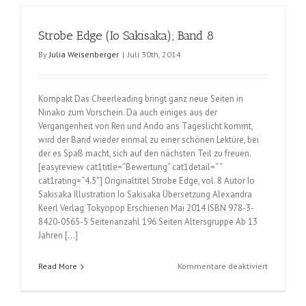
Sakisaka);
Band
Strobe Edge (Io Sakisaka); Band 8
10
By
Julia Weisenberger
|
Juli 30th, 2014
Kompakt Das Cheerleading bringt ganz neue Seiten in
Ninako zum Vorschein. Da auch einiges aus der
Vergangenheit von Ren und Ando ans Tageslicht kommt,
wird der Band wieder einmal zu einer schönen Lektüre, bei
der es Spaß macht, sich auf den nächsten Teil zu freuen.
[easyreview cat1title=“Bewertung“ cat1detail=“ “
cat1rating=“4.5″] Originaltitel Strobe Edge, vol. 8 Autor Io
Sakisaka Illustration Io Sakisaka Übersetzung Alexandra
Keerl Verlag Tokyopop Erschienen Mai 2014 ISBN 978-3-
8420-0565-5 Seitenanzahl 196 Seiten Altersgruppe Ab 13
Jahren […]
für
Read More
Kommentare deaktiviert
Strobe
Edge