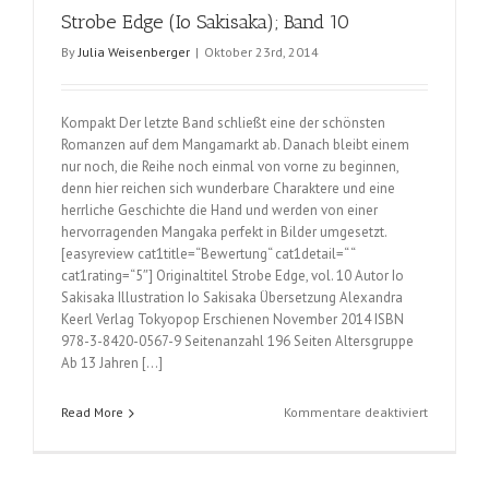
Strobe Edge (Io Sakisaka); Band 10
Band
9
By
Julia Weisenberger
|
Oktober 23rd, 2014
Kompakt Der letzte Band schließt eine der schönsten
Romanzen auf dem Mangamarkt ab. Danach bleibt einem
nur noch, die Reihe noch einmal von vorne zu beginnen,
denn hier reichen sich wunderbare Charaktere und eine
herrliche Geschichte die Hand und werden von einer
hervorragenden Mangaka perfekt in Bilder umgesetzt.
[easyreview cat1title=“Bewertung“ cat1detail=“ “
cat1rating=“5″] Originaltitel Strobe Edge, vol. 10 Autor Io
Sakisaka Illustration Io Sakisaka Übersetzung Alexandra
Keerl Verlag Tokyopop Erschienen November 2014 ISBN
978-3-8420-0567-9 Seitenanzahl 196 Seiten Altersgruppe
Ab 13 Jahren […]
für
Read More
Kommentare deaktiviert
Strobe
Edge
(Io