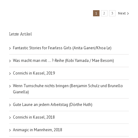
(Io
Sakisaka);
1
2
3
Next
Band
6
Letzte Artikel
Fantastic Stories for Fearless Girls (Anita Ganeri/Khoa Le)
Was macht man mit … ?-Reihe (Kobi Yamada / Mae Besom)
Connichi in Kassel, 2019
Wenn Turnschuhe nichts bringen (Benjamin Schulz und Brunello
Gianella)
Gute Laune an jedem Arbeitstag (Dörthe Huth)
Connichi in Kassel, 2018
Animagic in Mannheim, 2018