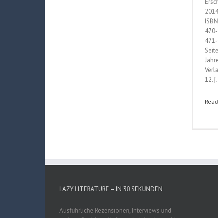
Ersc
2014
ISBN
470-
471-
Seit
Jahr
Verl
12. 
Read
LAZY LITERATURE – IN 30 SEKUNDEN
Ausführliche Rezensionen, Interviews und