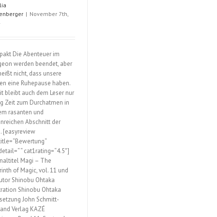
lia
in
up
enberger
|
November 7th,
a
Girl
4
Dungeon?;
in
Vol.
a
2
Dun
akt Die Abenteuer im
Vol.
eon werden beendet, aber
1
heißt nicht, dass unsere
en eine Ruhepause haben.
t bleibt auch dem Leser nur
g Zeit zum Durchatmen in
em rasanten und
onreichen Abschnitt der
e. [easyreview
title=“Bewertung“
etail=“ “ cat1rating=“4.5″]
inaltitel Magi – The
rinth of Magic, vol. 11 und
utor Shinobu Ohtaka
stration Shinobu Ohtaka
setzung John Schmitt-
and Verlag KAZÉ