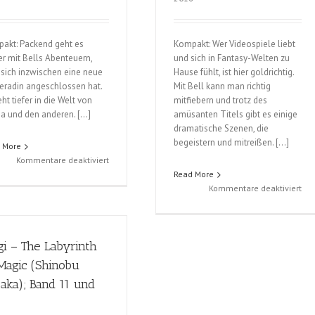
akt: Packend geht es
Kompakt: Wer Videospiele liebt
er mit Bells Abenteuern,
und sich in Fantasy-Welten zu
sich inzwischen eine neue
Hause fühlt, ist hier goldrichtig.
radin angeschlossen hat.
Mit Bell kann man richtig
ht tiefer in die Welt von
mitfiebern und trotz des
ia und den anderen. […]
amüsanten Titels gibt es einige
dramatische Szenen, die
begeistern und mitreißen. […]
 More
für
Kommentare deaktiviert
Danmachi
Read More
–
für
Kommentare deaktiviert
Is
Da
it
–
wrong
Is
i – The Labyrinth
to
it
try
wr
Magic (Shinobu
to
to
aka); Band 11 und
pick
try
up
to
Girls
pic