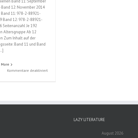
hienen Band 11: September
 Band 12: November 2014
 Band 11: 978-2-88921-
9 Band 12: 978-2-88921-
6 Seitenanzahl Je 192
en Altersgruppe Ab 12
en Zum Inhalt auf der
agsseite: Band 11 und Band
[…]
 More
für
Kommentare deaktiviert
Magi
–
The
Labyrinth
of
Magic
(Shinobu
Ohtaka);
LAZY LITERATURE
Band
11
August 2026
und