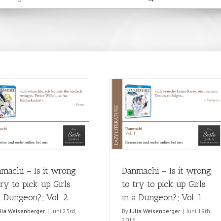
machi – Is it wrong
Danmachi – Is it wrong
try to pick up Girls
to try to pick up Girls
a Dungeon?; Vol. 2
in a Dungeon?; Vol. 1
ulia Weisenberger
|
Juni 23rd,
By
Julia Weisenberger
|
Juni 19th,
6
2016