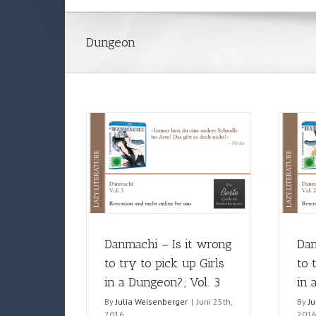
Dungeon
Danmachi – Is it wrong
Dan
to try to pick up Girls
to 
in a Dungeon?; Vol. 3
in 
By
Julia Weisenberger
|
Juni 25th,
By
J
2016
201