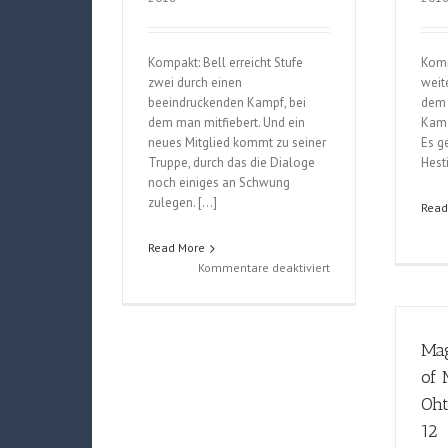
Kompakt: Bell erreicht Stufe
Komp
zwei durch einen
weit
beeindruckenden Kampf, bei
dem 
dem man mitfiebert. Und ein
Kame
neues Mitglied kommt zu seiner
Es ge
Truppe, durch das die Dialoge
Hest
noch einiges an Schwung
zulegen. […]
Read
Read More
für
Kommentare deaktiviert
Danmachi
–
Is
Mag
it
wrong
of 
to
Oht
try
to
12
pick