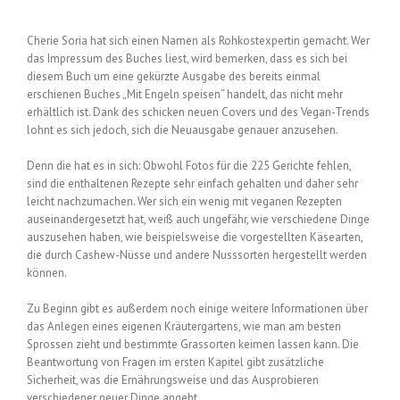
Cherie Soria hat sich einen Namen als Rohkostexpertin gemacht. Wer
das Impressum des Buches liest, wird bemerken, dass es sich bei
diesem Buch um eine gekürzte Ausgabe des bereits einmal
erschienen Buches „Mit Engeln speisen“ handelt, das nicht mehr
erhältlich ist. Dank des schicken neuen Covers und des Vegan-Trends
lohnt es sich jedoch, sich die Neuausgabe genauer anzusehen.
Denn die hat es in sich: Obwohl Fotos für die 225 Gerichte fehlen,
sind die enthaltenen Rezepte sehr einfach gehalten und daher sehr
leicht nachzumachen. Wer sich ein wenig mit veganen Rezepten
auseinandergesetzt hat, weiß auch ungefähr, wie verschiedene Dinge
auszusehen haben, wie beispielsweise die vorgestellten Käsearten,
die durch Cashew-Nüsse und andere Nusssorten hergestellt werden
können.
Zu Beginn gibt es außerdem noch einige weitere Informationen über
das Anlegen eines eigenen Kräutergartens, wie man am besten
Sprossen zieht und bestimmte Grassorten keimen lassen kann. Die
Beantwortung von Fragen im ersten Kapitel gibt zusätzliche
Sicherheit, was die Ernährungsweise und das Ausprobieren
verschiedener neuer Dinge angeht.