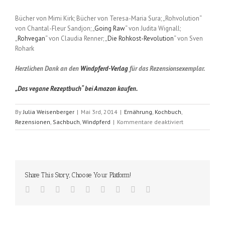
Bücher von Mimi Kirk; Bücher von Teresa-Maria Sura; „Rohvolution“
von Chantal-Fleur Sandjon; „
Going Raw
“ von Judita Wignall;
„
Rohvegan
“ von Claudia Renner; „
Die Rohkost-Revolution
“ von Sven
Rohark
Herzlichen Dank an den
Windpferd-Verlag
für das Rezensionsexemplar.
„Das vegane Rezeptbuch“ bei Amazon kaufen.
By
Julia Weisenberger
|
Mai 3rd, 2014
|
Ernährung
,
Kochbuch
,
für
Rezensionen
,
Sachbuch
,
Windpferd
|
Kommentare deaktiviert
Das
vegane
Rezeptbuch
(Cherie
Soria)
Share This Story, Choose Your Platform!