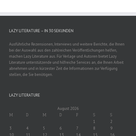
LAZY LITERATURE – IN 30 SEKUNDEN
Ausführliche Rezensionen, Interviews und weitere Berichte, die Ihnen
bei der Auswahl aus den zahlreichen Veröffentlichungen helfen,
machen Lazy Literature aus. Für Verlage und Autoren bietet Lazy
Literature unterstützende und hilfreiche Services an, die Ihnen Arbeit
abnehmen und in kürzester Zeit die Informationen zur Verfügung
stellen, die Sie benötigen.
LAZY LITERATURE
August 2026
M
D
M
D
F
S
S
1
2
3
4
5
6
7
8
9
10
11
12
13
14
15
16