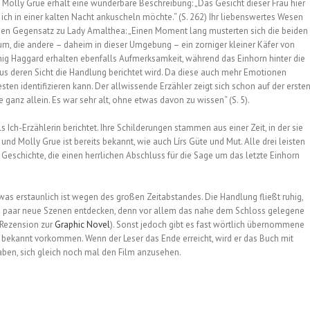
 Molly Grue erhält eine wunderbare Beschreibung: „Das Gesicht dieser Frau hier
ich in einer kalten Nacht ankuscheln möchte.“ (S. 262) Ihr liebenswertes Wesen
hönen Gegensatz zu Lady Amalthea: „Einen Moment lang musterten sich die beiden
aum, die andere – daheim in dieser Umgebung – ein zorniger kleiner Käfer von
önig Haggard erhalten ebenfalls Aufmerksamkeit, während das Einhorn hinter die
 aus deren Sicht die Handlung berichtet wird. Da diese auch mehr Emotionen
esten identifizieren kann. Der allwissende Erzähler zeigt sich schon auf der erste
e ganz allein. Es war sehr alt, ohne etwas davon zu wissen“ (S. 5).
Ich-Erzählerin berichtet. Ihre Schilderungen stammen aus einer Zeit, in der sie
und Molly Grue ist bereits bekannt, wie auch Lírs Güte und Mut. Alle drei leisten
 Geschichte, die einen herrlichen Abschluss für die Sage um das letzte Einhorn
was erstaunlich ist wegen des großen Zeitabstandes. Die Handlung fließt ruhig,
ein paar neue Szenen entdecken, denn vor allem das nahe dem Schloss gelegene
 Rezension zur
Graphic Novel
). Sonst jedoch gibt es fast wörtlich übernommene
bekannt vorkommen. Wenn der Leser das Ende erreicht, wird er das Buch mit
aben, sich gleich noch mal den Film anzusehen.