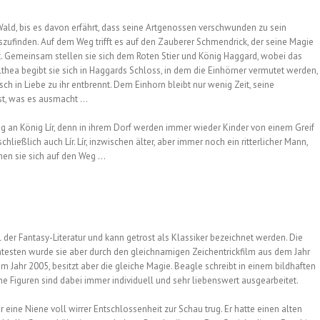
 Wald, bis es davon erfährt, dass seine Artgenossen verschwunden zu sein
uszufinden. Auf dem Weg trifft es auf den Zauberer Schmendrick, der seine Magie
ut. Gemeinsam stellen sie sich dem Roten Stier und König Haggard, wobei das
hea begibt sie sich in Haggards Schloss, in dem die Einhörner vermutet werden,
asch in Liebe zu ihr entbrennt. Dem Einhorn bleibt nur wenig Zeit, seine
sst, was es ausmacht …
g an König Lír, denn in ihrem Dorf werden immer wieder Kinder von einem Greif
ießlich auch Lír. Lír, inzwischen älter, aber immer noch ein ritterlicher Mann,
hen sie sich auf den Weg …
il der Fantasy-Literatur und kann getrost als Klassiker bezeichnet werden. Die
ntesten wurde sie aber durch den gleichnamigen Zeichentrickfilm aus dem Jahr
 Jahr 2005, besitzt aber die gleiche Magie. Beagle schreibt in einem bildhaften
ine Figuren sind dabei immer individuell und sehr liebenswert ausgearbeitet.
 eine Niene voll wirrer Entschlossenheit zur Schau trug. Er hatte einen alten