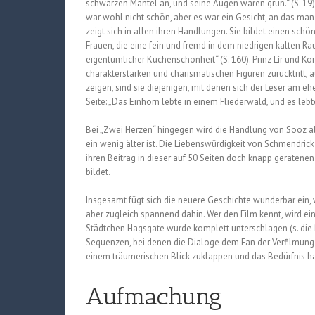
schwarzen Mantel an, und seine Augen waren grün.“ (S. 19)
war wohl nicht schön, aber es war ein Gesicht, an das man 
zeigt sich in allen ihren Handlungen. Sie bildet einen sc
Frauen, die eine fein und fremd in dem niedrigen kalten R
eigentümlicher Küchenschönheit“ (S. 160). Prinz Lír und K
charakterstarken und charismatischen Figuren zurücktritt,
zeigen, sind sie diejenigen, mit denen sich der Leser am eh
Seite: „Das Einhorn lebte in einem Fliederwald, und es lebt
Bei „Zwei Herzen“ hingegen wird die Handlung von Sooz als 
ein wenig älter ist. Die Liebenswürdigkeit von Schmendrick 
ihren Beitrag in dieser auf 50 Seiten doch knapp geratenen
bildet.
Insgesamt fügt sich die neuere Geschichte wunderbar ein, 
aber zugleich spannend dahin. Wer den Film kennt, wird 
Städtchen Hagsgate wurde komplett unterschlagen (s. die
Sequenzen, bei denen die Dialoge dem Fan der Verfilmung 
einem träumerischen Blick zuklappen und das Bedürfnis h
Aufmachung