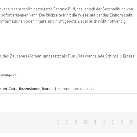
er ein sehr schön gestaltetes Fantasy-Bild, das jedoch der Beschreibung von
sofort erkennen kann. Die Rückseite führt die Wiese, auf der das Einhorn steht,
Informationen oder Inhalte sind nicht geboten, aber auch nicht notwendig.
oss des Zauberers (Roman; umgesetzt als Film „Das wandelnde Schloss“); Erdsee
sexemplar.
für
Klett-Cotta
,
Rezensionen
,
Roman
|
Kommentare deaktiviert
Das
Letzte
Einhorn
/
Zwei
Herzen
(Peter