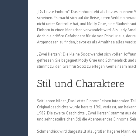
„Ds Letzte Einhorn“: Das Einhorn lebt als letztes in einem
scheinen. Es macht sich auf die Reise, deren Verbleib hera
nicht unter Kontrolle hat, und Molly Grue, eine Räuberbra
Einhorn in einen Menschen verwandelt wird. Als Lady Amalt
doch die größte Gefahr geht für sie von Prinz Lír aus, der r
Artgenossen zu finden, bevor es als Amalthea alles vergi
„Zwei Herzen“: Die kleine Sooz wendet sich voller Hoffnun
gefressen. Sie begegnet Molly Grue und Schmendrick und schl
stimmt zu, den Greif für Sooz zu erlegen. Gemeinsam mac
Stil und Charaktere
Seit Jahren bildet „Das Letzte Einhorn“ einen integralen Te
Originalgeschichte wurde bereits 1961 verfasst, am bekan
1982. Die zweite Geschichte, „Zwei Herzen“, stammt aus dem
und sehr detailreichen Stil die Abenteuer des Einhorns. Se
Schmendrick wird dargestellt als „großer, hagerer Mann, der