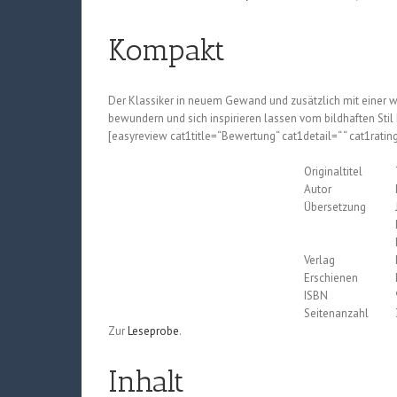
Kompakt
Der Klassiker in neuem Gewand und zusätzlich mit einer w
bewundern und sich inspirieren lassen vom bildhaften Stil
[easyreview cat1title=“Bewertung“ cat1detail=“ “ cat1ratin
Originaltitel
Autor
Übersetzung
Verlag
Erschienen
ISBN
Seitenanzahl
Zur
Leseprobe
.
Inhalt