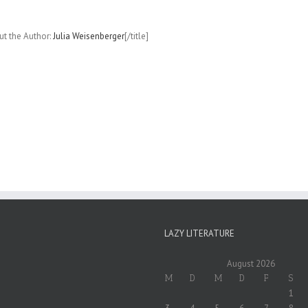
S.
Beagle);
Sonderausgabe
out the Author:
Julia Weisenberger
[/title]
LAZY LITERATURE
August 2026
M
D
M
D
F
S
1