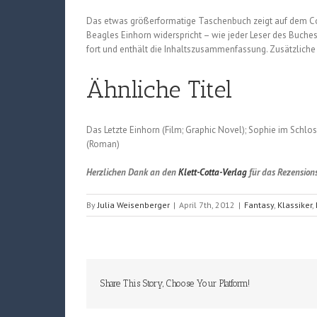
Das etwas größerformatige Taschenbuch zeigt auf dem Cov
Beagles Einhorn widerspricht – wie jeder Leser des Buches 
fort und enthält die Inhaltszusammenfassung. Zusätzliche 
Ähnliche Titel
Das Letzte Einhorn (Film; Graphic Novel); Sophie im Schl
(Roman)
Herzlichen Dank an den
Klett-Cotta-Verlag
für das Rezension
By
Julia Weisenberger
|
April 7th, 2012
|
Fantasy
,
Klassiker
,
Share This Story, Choose Your Platform!