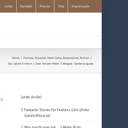
Links
Kontakt
Presse
Vita
Impressum
Home
/
Fantasy
,
Klassiker
,
Klett-Cotta
,
Rezensionen
,
Roman
/
Das Letzte Einhorn / Zwei Herzen (Peter S. Beagle); Sonderausgabe
Letzte Artikel
Fantastic Stories for Fearless Girls (Anita
Ganeri/Khoa Le)
Was macht man mit … ?-Reihe (Kobi