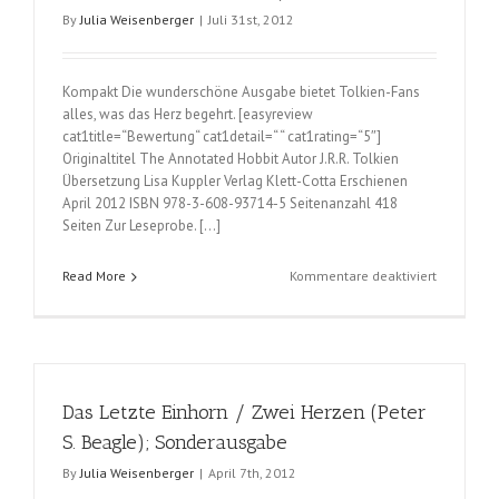
Hearne);
By
Julia Weisenberger
|
Juli 31st, 2012
Band
1
–
Kompakt Die wunderschöne Ausgabe bietet Tolkien-Fans
Die
alles, was das Herz begehrt. [easyreview
Hetzjagd
cat1title=“Bewertung“ cat1detail=“ “ cat1rating=“5″]
Originaltitel The Annotated Hobbit Autor J.R.R. Tolkien
Übersetzung Lisa Kuppler Verlag Klett-Cotta Erschienen
April 2012 ISBN 978-3-608-93714-5 Seitenanzahl 418
Seiten Zur Leseprobe. […]
für
Read More
Kommentare deaktiviert
Das
große
Hobbit-
Buch
(J.R.R.
Das Letzte Einhorn / Zwei Herzen (Peter
Tolkien)
S. Beagle); Sonderausgabe
By
Julia Weisenberger
|
April 7th, 2012