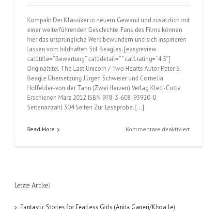
Kompakt Der Klassiker in neuem Gewand und zusätzlich mit
einer weiterführenden Geschichte. Fans des Films können
hier das ursprüngliche Werk bewundern und sich inspirieren
lassen vom bildhaften Stil Beagles. [easyreview
cat1title=“Bewertung“ cat1detail=“ “ cat1rating=“4.5″]
Originaltitel The Last Unicorn / Two Hearts Autor Peter S.
Beagle Übersetzung Jürgen Schweier und Cornelia
Holfelder-von der Tann (Zwei Herzen) Verlag Klett-Cotta
Erschienen März 2012 ISBN 978-3-608-93920-0
Seitenanzahl 304 Seiten Zur Leseprobe. […]
für
Read More
Kommentare deaktiviert
Das
Letzte
Einhorn
/
Zwei
Letzte Artikel
Herzen
(Peter
S.
Fantastic Stories for Fearless Girls (Anita Ganeri/Khoa Le)
Beagle);