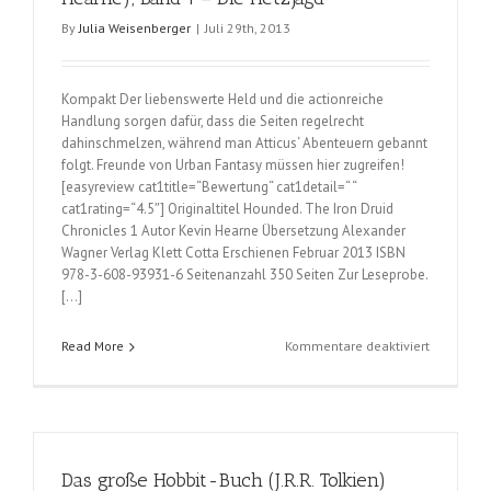
By
Julia Weisenberger
|
Juli 29th, 2013
Kompakt Der liebenswerte Held und die actionreiche
Handlung sorgen dafür, dass die Seiten regelrecht
dahinschmelzen, während man Atticus‘ Abenteuern gebannt
folgt. Freunde von Urban Fantasy müssen hier zugreifen!
[easyreview cat1title=“Bewertung“ cat1detail=“ “
cat1rating=“4.5″] Originaltitel Hounded. The Iron Druid
Chronicles 1 Autor Kevin Hearne Übersetzung Alexander
Wagner Verlag Klett Cotta Erschienen Februar 2013 ISBN
978-3-608-93931-6 Seitenanzahl 350 Seiten Zur Leseprobe.
[…]
für
Read More
Kommentare deaktiviert
Die
Chronik
des
Eisernen
Druiden
Das große Hobbit-Buch (J.R.R. Tolkien)
(Kevin