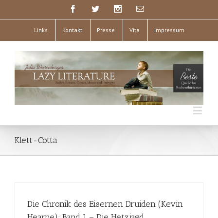
Links
Kontakt
Presse
Vita
Impressum
Klett-Cotta
Die Chronik des Eisernen Druiden (Kevin
Hearne); Band 1 – Die Hetzjagd