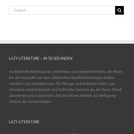
LAZY LITERATURE – IN 30 SEKUNDEN
Ausführliche Rezensionen, Interviews und weitere Berichte, die Ihnen
bei der Auswahl aus den zahlreichen Veröffentlichungen helfen,
machen Lazy Literature aus. Für Verlage und Autoren bietet Lazy
Literature unterstützende und hilfreiche Services an, die Ihnen Arbeit
abnehmen und in kürzester Zeit die Informationen zur Verfügung
stellen, die Sie benötigen.
LAZY LITERATURE