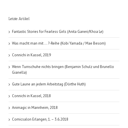
der
Weltgesch
mit
Letzte Artikel
Hape
Kerkeling
(Gero
Fantastic Stories for Fearless Girls (Anita Ganeri/Khoa Le)
von
Boehm)
Was macht man mit … ?-Reihe (Kobi Yamada / Mae Besom)
Connichi in Kassel, 2019
Wenn Turnschuhe nichts bringen (Benjamin Schulz und Brunello
Gianella)
Gute Laune an jedem Arbeitstag (Dörthe Huth)
Connichi in Kassel, 2018
Animagic in Mannheim, 2018
Comicsalon Erlangen, 1. – 3.6.2018