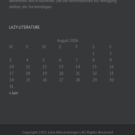
abnehmen und in kürzester Zeit die Informationen zur Verfügung
stellen, die Sie benötigen.
LAZY LITERATURE
August 2026
M
D
M
D
F
S
S
1
2
3
4
5
6
7
8
9
10
11
12
13
14
15
16
17
18
19
20
21
22
23
24
25
26
27
28
29
30
31
« Juni
Copyright 2015 Julia Weisenberger | All Rights Reserved