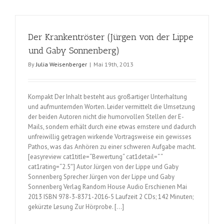
Elsberg)
Der Krankentröster (Jürgen von der Lippe
und Gaby Sonnenberg)
By
Julia Weisenberger
|
Mai 19th, 2013
Kompakt Der Inhalt besteht aus großartiger Unterhaltung
und aufmunternden Worten. Leider vermittelt die Umsetzung
der beiden Autoren nicht die humorvollen Stellen der E-
Mails, sondern erhält durch eine etwas ernstere und dadurch
unfreiwillig getragen wirkende Vortragsweise ein gewisses
Pathos, was das Anhören zu einer schweren Aufgabe macht.
[easyreview cat1title=“Bewertung“ cat1detail=“ “
cat1rating=“2.5″] Autor Jürgen von der Lippe und Gaby
Sonnenberg Sprecher Jürgen von der Lippe und Gaby
Sonnenberg Verlag Random House Audio Erschienen Mai
2013 ISBN 978-3-8371-2016-5 Laufzeit 2 CDs; 142 Minuten;
gekürzte Lesung Zur Hörprobe. […]