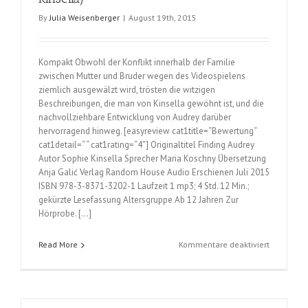
By
Julia Weisenberger
|
August 19th, 2015
Kompakt Obwohl der Konflikt innerhalb der Familie
zwischen Mutter und Bruder wegen des Videospielens
ziemlich ausgewälzt wird, trösten die witzigen
Beschreibungen, die man von Kinsella gewöhnt ist, und die
nachvollziehbare Entwicklung von Audrey darüber
hervorragend hinweg. [easyreview cat1title=“Bewertung“
cat1detail=“ “ cat1rating=“4″] Originaltitel Finding Audrey
Autor Sophie Kinsella Sprecher Maria Koschny Übersetzung
Anja Galić Verlag Random House Audio Erschienen Juli 2015
ISBN 978-3-8371-3202-1 Laufzeit 1 mp3; 4 Std. 12 Min.;
gekürzte Lesefassung Altersgruppe Ab 12 Jahren Zur
Hörprobe. […]
für
Read More
Kommentare deaktiviert
Schau
mir
in
die