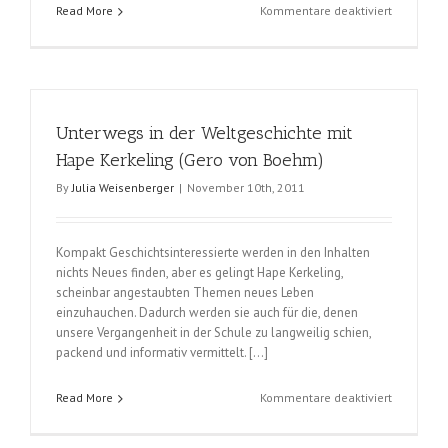
für
Read More
Kommentare deaktiviert
Der
Krankentr
(Jürgen
von
der
Unterwegs in der Weltgeschichte mit
Lippe
und
Hape Kerkeling (Gero von Boehm)
Gaby
By
Julia Weisenberger
|
November 10th, 2011
Sonnenbe
Kompakt Geschichtsinteressierte werden in den Inhalten
nichts Neues finden, aber es gelingt Hape Kerkeling,
scheinbar angestaubten Themen neues Leben
einzuhauchen. Dadurch werden sie auch für die, denen
unsere Vergangenheit in der Schule zu langweilig schien,
packend und informativ vermittelt. […]
für
Read More
Kommentare deaktiviert
Unterweg
in