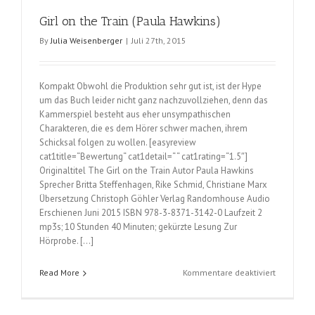
Augen,
Girl on the Train (Paula Hawkins)
Audrey
(Sophie
By
Julia Weisenberger
|
Juli 27th, 2015
Kinsella)
Kompakt Obwohl die Produktion sehr gut ist, ist der Hype
um das Buch leider nicht ganz nachzuvollziehen, denn das
Kammerspiel besteht aus eher unsympathischen
Charakteren, die es dem Hörer schwer machen, ihrem
Schicksal folgen zu wollen. [easyreview
cat1title=“Bewertung“ cat1detail=“ “ cat1rating=“1.5″]
Originaltitel The Girl on the Train Autor Paula Hawkins
Sprecher Britta Steffenhagen, Rike Schmid, Christiane Marx
Übersetzung Christoph Göhler Verlag Randomhouse Audio
Erschienen Juni 2015 ISBN 978-3-8371-3142-0 Laufzeit 2
mp3s; 10 Stunden 40 Minuten; gekürzte Lesung Zur
Hörprobe. […]
für
Read More
Kommentare deaktiviert
Girl
on
the