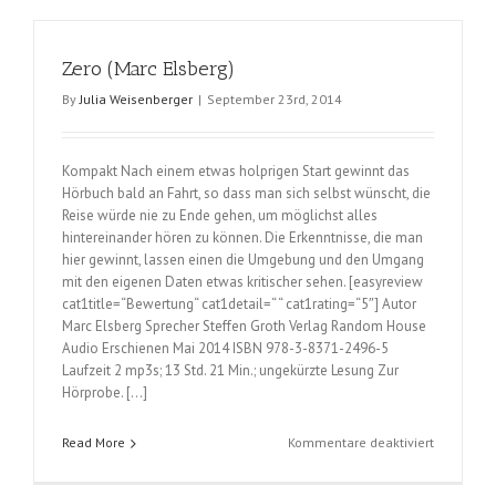
Train
(Paula
Zero (Marc Elsberg)
Hawkins)
By
Julia Weisenberger
|
September 23rd, 2014
Kompakt Nach einem etwas holprigen Start gewinnt das
Hörbuch bald an Fahrt, so dass man sich selbst wünscht, die
Reise würde nie zu Ende gehen, um möglichst alles
hintereinander hören zu können. Die Erkenntnisse, die man
hier gewinnt, lassen einen die Umgebung und den Umgang
mit den eigenen Daten etwas kritischer sehen. [easyreview
cat1title=“Bewertung“ cat1detail=“ “ cat1rating=“5″] Autor
Marc Elsberg Sprecher Steffen Groth Verlag Random House
Audio Erschienen Mai 2014 ISBN 978-3-8371-2496-5
Laufzeit 2 mp3s; 13 Std. 21 Min.; ungekürzte Lesung Zur
Hörprobe. […]
für
Read More
Kommentare deaktiviert
Zero
(Marc