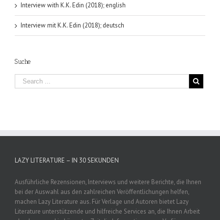
Interview with K.K. Edin (2018); english
Interview mit K.K. Edin (2018); deutsch
Suche
LAZY LITERATURE – IN 30 SEKUNDEN
Ausführliche Rezensionen, Interviews und weitere Berichte, die Ihnen
bei der Auswahl aus den zahlreichen Veröffentlichungen helfen,
machen Lazy Literature aus. Für Verlage und Autoren bietet Lazy
Literature unterstützende und hilfreiche Services an, die Ihnen Arbeit