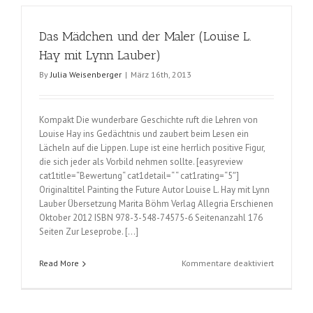
(Safi
Nidiaye)
Das Mädchen und der Maler (Louise L.
Hay mit Lynn Lauber)
By
Julia Weisenberger
|
März 16th, 2013
Kompakt Die wunderbare Geschichte ruft die Lehren von
Louise Hay ins Gedächtnis und zaubert beim Lesen ein
Lächeln auf die Lippen. Lupe ist eine herrlich positive Figur,
die sich jeder als Vorbild nehmen sollte. [easyreview
cat1title=“Bewertung“ cat1detail=“ “ cat1rating=“5″]
Originaltitel Painting the Future Autor Louise L. Hay mit Lynn
Lauber Übersetzung Marita Böhm Verlag Allegria Erschienen
Oktober 2012 ISBN 978-3-548-74575-6 Seitenanzahl 176
Seiten Zur Leseprobe. […]
für
Read More
Kommentare deaktiviert
Das
Mädchen
und