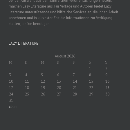
bei der Auswahl aus den zahlreichen Veröffentlichungen helfen,
machen Lazy Literature aus. Für Verlage und Autoren bietet Lazy
Literature unterstützende und hilfreiche Services an, die Ihnen Arbeit
abnehmen und in kürzester Zeit die Informationen zur Verfügung
stellen, die Sie benötigen.
LAZY LITERATURE
August 2026
M
D
M
D
F
S
S
1
2
3
4
5
6
7
8
9
10
11
12
13
14
15
16
17
18
19
20
21
22
23
24
25
26
27
28
29
30
31
« Juni