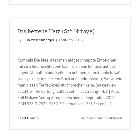
–
Wie
Ihre
Gedanken
Das befreite Herz (Safi Nidiaye)
die
Welt
By
Julia Weisenberger
|
April 6th, 2013
verändern
(Pam
Grout)
Kompakt Die Idee, dass man aufgeschnappte Emotionen
mit sich herumschleppen kann, die dann Einfluss auf das
eigene Verhalten und Befinden nehmen, ist erstaunlich. Safi
Nidiaye zeigt mit diesem Buch auf eindrucksvolle Weise, wie
man diesen Teufelskreis durchbrechen kann. [easyreview
cat1title=“Bewertung“ cat1detail=“ “ cat1rating=“4.5″] Autor
Safi Nidiaye Verlag Allegria Erschienen September 2012
ISBN 978-3-7934-2237-2 Seitenanzahl 256 Seiten […]
für
Read More
Kommentare deaktiviert
Das
befreite
Herz