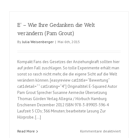
Paul
Young)
E² – Wie Ihre Gedanken die Welt
verändern (Pam Grout)
By
Julia Weisenberger
|
Mai 6th, 2015
Kompakt Fans des Gesetzes der Anziehungkraft sollten hier
auf jeden Fall zuschlagen. So tolle Experimente erhält man
sonst so rasch nicht mehr, die die eigene Sicht auf die Welt
verändern können. [easyreview cat1title=“Bewertung“
cat1detail=“ “ cat1rating=“4″] Originaltitel E-Squared Autor
Pam Grout Sprecher Susanne Aernecke Übersetzung
Thomas Görden Verlag Allegria / Hörbuch Hamburg
Erschienen Dezember 2012 ISBN 978-3-89903-596-4
Laufzeit 5 CDs; 366 Minuten; bearbeitete Lesung Zur
Hörprobe. […]
für
Read More
Kommentare deaktiviert
E²