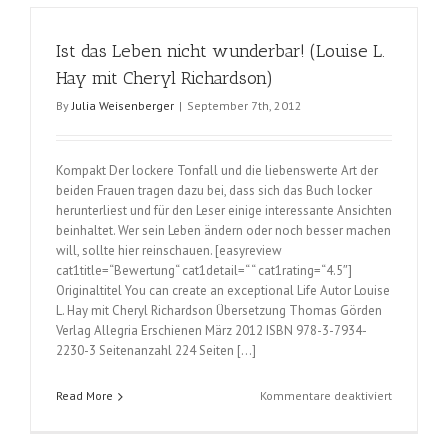
der
Maler
Ist das Leben nicht wunderbar! (Louise L.
(Louise
L.
Hay mit Cheryl Richardson)
Hay
By
Julia Weisenberger
|
September 7th, 2012
mit
Lynn
Lauber)
Kompakt Der lockere Tonfall und die liebenswerte Art der
beiden Frauen tragen dazu bei, dass sich das Buch locker
herunterliest und für den Leser einige interessante Ansichten
beinhaltet. Wer sein Leben ändern oder noch besser machen
will, sollte hier reinschauen. [easyreview
cat1title=“Bewertung“ cat1detail=“ “ cat1rating=“4.5″]
Originaltitel You can create an exceptional Life Autor Louise
L. Hay mit Cheryl Richardson Übersetzung Thomas Görden
Verlag Allegria Erschienen März 2012 ISBN 978-3-7934-
2230-3 Seitenanzahl 224 Seiten […]
für
Read More
Kommentare deaktiviert
Ist
das