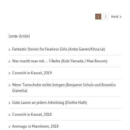
Leben
nicht
wunderbar
1
2
Next
(Louise
L.
Hay
Letzte Artikel
mit
Cheryl
Richardso
Fantastic Stories for Fearless Girls (Anita Ganeri/Khoa Le)
Was macht man mit … ?-Reihe (Kobi Yamada / Mae Besom)
Connichi in Kassel, 2019
Wenn Turnschuhe nichts bringen (Benjamin Schulz und Brunello
Gianella)
Gute Laune an jedem Arbeitstag (Dörthe Huth)
Connichi in Kassel, 2018
Animagic in Mannheim, 2018