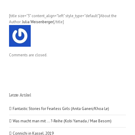
mit
Cheryl
Richardson)
[title size="3" content_align="left" style_type="default"]About the
Author:
Julia Weisenberger
[/title]
Comments are closed.
Letzte Artikel
Fantastic Stories for Fearless Girls (Anita Ganeri/Khoa Le)
Was macht man mit … ?-Reihe (Kobi Yamada / Mae Besom)
Connichi in Kassel, 2019