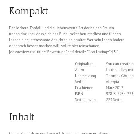
Kompakt
Der lockere Tonfall und die liebenswerte Art der beiden Frauen
tragen dazu bei, dass sich das Buch locker herunterliest und für den
Leser einige interessante Ansichten beinhaltet. Wer sein Leben ändern
oder noch besser machen will, sollte hier reinschauen.
[easyreview cat1title=“Bewertung“ cat1detail=“ “ cat1rating=“4.5″]
Originaltitel
You can create a
Autor
Louise L. Hay mi
Übersetzung
Thomas Görden
Verlag
Allegria
Erschienen
März 2012
ISBN
978-3-7934-223
Seitenanzahl
224 Seiten
Inhalt
Cheryl Richardson und Louise L. Hay berichten von positiven