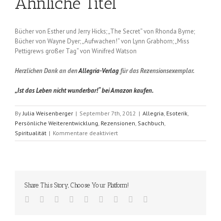
Ähnliche Titel
Bücher von Esther und Jerry Hicks; „The Secret“ von Rhonda Byrne;
Bücher von Wayne Dyer; „Aufwachen!“ von Lynn Grabhorn; „Miss
Pettigrews großer Tag“ von Winifred Watson
Herzlichen Dank an den
Allegria-Verlag
für das Rezensionsexemplar.
„Ist das Leben nicht wunderbar!“ bei Amazon kaufen.
By
Julia Weisenberger
|
September 7th, 2012
|
Allegria
,
Esoterik
,
Persönliche Weiterentwicklung
,
Rezensionen
,
Sachbuch
,
für
Spiritualität
|
Kommentare deaktiviert
Ist
das
Leben
nicht
wunderbar!
Share This Story, Choose Your Platform!
(Louise
L.
Hay