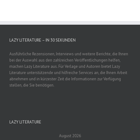
LAZY LITERATURE – IN 30 SEKUNDEN
Ausführliche Rezensionen, Interviews und weitere Berichte, die Ihnen
bei der Auswahl aus den zahlreichen Veröffentlichungen helfen,
machen Lazy Literature aus. Für Verlage und Autoren bietet Lazy
Literature unterstützende und hilfreiche Services an, die Ihnen Arbeit
abnehmen und in kürzester Zeit die Informationen zur Verfügung
stellen, die Sie benötigen.
LAZY LITERATURE
August 2026