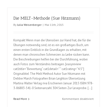
Sport
und
Alltag
(Robert
Die MELT-Methode (Sue Hitzmann)
Schleip
By
Julia Weisenberger
|
Mai 11th, 2015
mit
Amanda
Baker)
Kompakt Wenn man die Utensilien zur Hand hat, die für die
Übungen notwendig sind, ist es ein großartiges Buch, um
einen ersten Einblick in die Grundlagen zu erhalten, mit
denen man chronischen Schmerzen zu Leibe rücken kann.
Die Beschreibungen helfen bei der Durchführung, wobei
auch Fotos zum Verständnis beitragen. [easyreview
cat1title=“Bewertung“ cat1detail=“ “ cat1rating=“4.5″]
Originaltitel The Melt Method Autor Sue Hitzmann mit
Debbie March Fotografien Brian Leighton Übersetzung
Martina Walter Verlag riva Erschienen Januar 2015 ISBN 978-
3-86883-541-0 Seitenanzahl 304 Seiten Zur Leseprobe. […]
für
Read More
Kommentare deaktiviert
Die