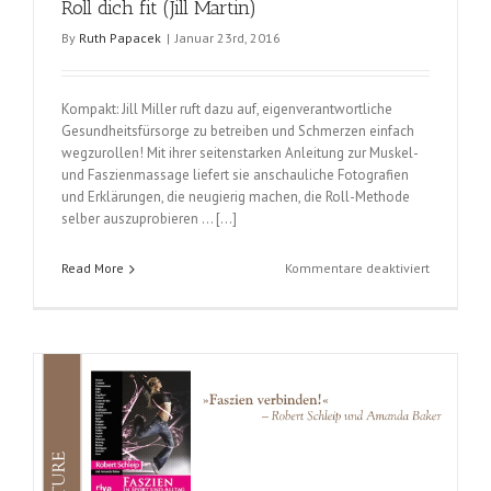
Roll dich fit (Jill Martin)
By
Ruth Papacek
|
Januar 23rd, 2016
Kompakt: Jill Miller ruft dazu auf, eigenverantwortliche
Gesundheitsfürsorge zu betreiben und Schmerzen einfach
wegzurollen! Mit ihrer seitenstarken Anleitung zur Muskel-
und Faszienmassage liefert sie anschauliche Fotografien
und Erklärungen, die neugierig machen, die Roll-Methode
selber auszuprobieren … […]
für
Read More
Kommentare deaktiviert
Roll
dich
fit
(Jill
Martin)