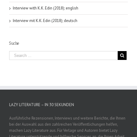
Interview with K.K. Edin (2018); english
Interview mit K.K. Edin (2018); deutsch
Suche
LAZY LITERATURE – IN 30 SEKUNDEN
Ausführliche Rezensionen, Interviews und weitere Berichte, die Ihnen
bei der Auswahl aus den zahlreichen Veröffentlichungen helfen,
machen Lazy Literature aus. Für Verlage und Autoren bietet Lazy
Literature unterstützende und hilfreiche Services an, die Ihnen Arbeit