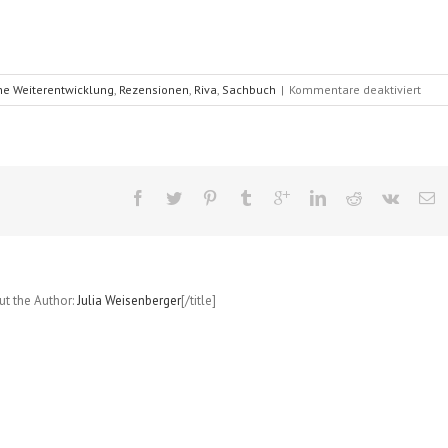
für
he Weiterentwicklung
,
Rezensionen
,
Riva
,
Sachbuch
|
Kommentare deaktiviert
Die
MELT
Meth
(Sue
Hitz
out the Author:
Julia Weisenberger
[/title]