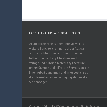
LAZY LITERATURE – IN 30 SEKUNDEN
Ausführliche Rezensionen, Interviews und
weitere Berichte, die Ihnen bei der Auswahl
aus den zahlreichen Veröffentlichungen
helfen, machen Lazy Literature aus. Für
Verlage und Autoren bietet Lazy Literature
unterstützende und hilfreiche Services an, die
Ihnen Arbeit abnehmen und in kürzester Zeit
die Informationen zur Verfügung stellen, die
Sie benötigen.
Copyright 2015 Julia Weisenberger | All Rights Reserved