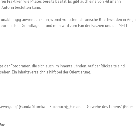
n Praktiken wie Pilates bereits besitzt. Es gibt auch eine von Hitzmann
 Autorin bestellen kann.
d unabhängig anwenden kann, womit vor allem chronische Beschwerden in Angri
eoretischen Grundlagen – und man wird zum Fan der Faszien und der MELT-
der Fotografien, die sich auch im Innenteil finden. Auf der Rückseite sind
ehen. Ein Inhaltsverzeichnis hilft bei der Orientierung.
in Bewegung“ (Gunda Slomka – Sachbuch); „Faszien – Gewebe des Lebens“ (Peter
ar.