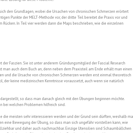
et sich den Grundlagen, wobei die Ursachen von chronischen Schmerzen erörtert
htigen Punkte der MELT-Methode vor, der dritte Teil bereitet die Praxis vor und
 Rücken. In Teil vier werden dann die Maps beschrieben, wie die einzelnen
 der Faszien. Sie ist unter anderem Gründungsmitglied der Fascial Research
t man auch dem Buch an, denn neben dem Praxisteil am Ende erhält man einen
ien und die Ursache von chronischen Schmerzen werden erst einmal theoretisch
til, der keine medizinischen Kenntnisse voraussetzt, auch wenn sie natürlich
 dargestellt, so dass man danach gleich mit den Übungen beginnen möchte.
 bei welchen Problemen hilfreich sind.
e die meisten sehr interessieren werden und der Grund sein dürften, weshalb m
gen eine Bewegung der Übung, so dass man sich ungefähr vorstellen kann, wie
ollziehbar und daher auch nachmachbar. Einzige Utensilien sind Schaumbällchen