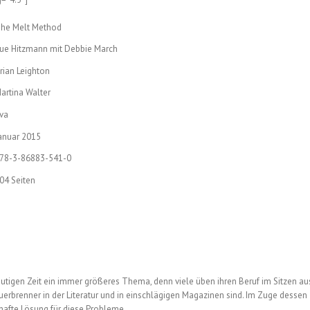
he Melt Method
ue Hitzmann mit Debbie March
rian Leighton
artina Walter
iva
anuar 2015
78-3-86883-541-0
04 Seiten
heutigen Zeit ein immer größeres Thema, denn viele üben ihren Beruf im Sitzen au
rbrenner in der Literatur und in einschlägigen Magazinen sind. Im Zuge dessen
hafte Lösung für diese Probleme.