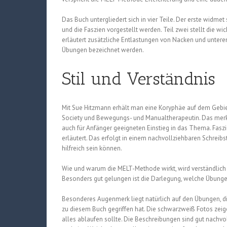
Das Buch untergliedert sich in vier Teile. Der erste widm
und die Faszien vorgestellt werden. Teil zwei stellt die wic
erläutert zusätzliche Entlastungen von Nacken und unterem
Übungen bezeichnet werden.
Stil und Verständnis
Mit Sue Hitzmann erhält man eine Koryphäe auf dem Gebiet
Society und Bewegungs- und Manualtherapeutin. Das merk
auch für Anfänger geeigneten Einstieg in das Thema. Fasz
erläutert. Das erfolgt in einem nachvollziehbaren Schreibs
hilfreich sein können.
Wie und warum die MELT-Methode wirkt, wird verständlich
Besonders gut gelungen ist die Darlegung, welche Übungen
Besonderes Augenmerk liegt natürlich auf den Übungen, di
zu diesem Buch gegriffen hat. Die schwarzweiß Fotos zei
alles ablaufen sollte. Die Beschreibungen sind gut nachv