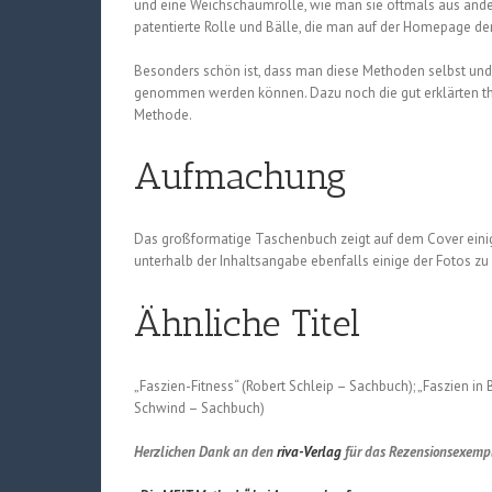
und eine Weichschaumrolle, wie man sie oftmals aus andere
patentierte Rolle und Bälle, die man auf der Homepage der
Besonders schön ist, dass man diese Methoden selbst un
genommen werden können. Dazu noch die gut erklärten th
Methode.
Aufmachung
Das großformatige Taschenbuch zeigt auf dem Cover einige 
unterhalb der Inhaltsangabe ebenfalls einige der Fotos zu s
Ähnliche Titel
„Faszien-Fitness“ (Robert Schleip – Sachbuch); „Faszien 
Schwind – Sachbuch)
Herzlichen Dank an den
riva-Verlag
für das Rezensionsexempl