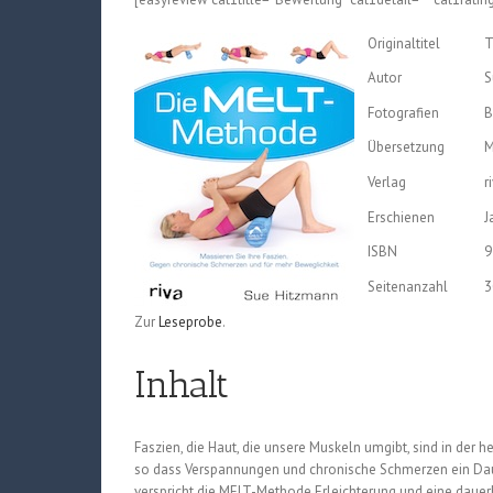
Originaltitel
T
Autor
S
Fotografien
B
Übersetzung
M
Verlag
r
Erschienen
J
ISBN
9
Seitenanzahl
3
Zur
Leseprobe
.
Inhalt
Faszien, die Haut, die unsere Muskeln umgibt, sind in der 
so dass Verspannungen und chronische Schmerzen ein Daue
verspricht die MELT-Methode Erleichterung und eine dauer