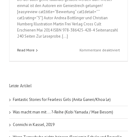
einmal ist den Autoren ein Geniestreich gelungen!
[easyreview cat1title=“Bewertung“ cat1detail=“ “
cat1rating=“5″] Autor Andrea Bottlinger und Christian
Humberg Illustration Martin Frei Verlag Cross Cult
Erschienen Mai 2014 ISBN 978-386425-428-4 Seitenanzahl
240 Seiten Zur Leseprobe. […]
für
Read More
Kommentare deaktiviert
Geek
Pray
Love
(Andrea
Bottlinger
Letzte Artikel
und
Christian
Humberg)
Fantastic Stories for Fearless Girls (Anita Ganeri/Khoa Le)
Was macht man mit … ?-Reihe (Kobi Yamada / Mae Besom)
Connichi in Kassel, 2019