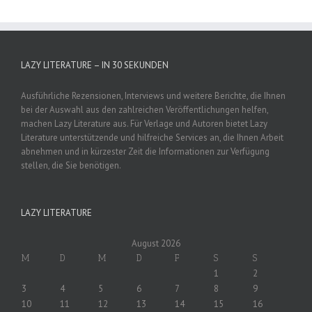
LAZY LITERATURE – IN 30 SEKUNDEN
Ausführliche Rezensionen, Interviews und weitere Berichte, die Ihnen
bei der Auswahl aus den zahlreichen Veröffentlichungen helfen,
machen Lazy Literature aus. Für Verlage und Autoren bietet Lazy
Literature unterstützende und hilfreiche Services an, die Ihnen Arbeit
abnehmen und in kürzester Zeit die Informationen zur Verfügung
stellen, die Sie benötigen.
LAZY LITERATURE
August 2026
M
D
M
D
F
S
S
1
2
3
4
5
6
7
8
9
10
11
12
13
14
15
16