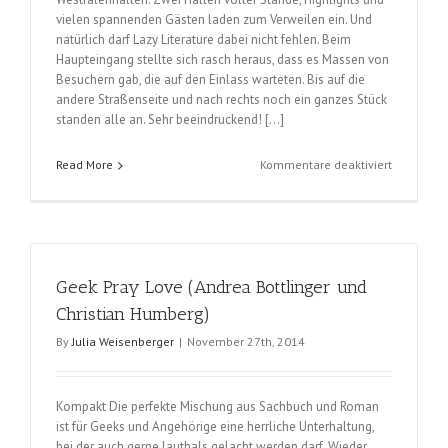
vielen spannenden Gästen laden zum Verweilen ein. Und
natürlich darf Lazy Literature dabei nicht fehlen. Beim
Haupteingang stellte sich rasch heraus, dass es Massen von
Besuchern gab, die auf den Einlass warteten. Bis auf die
andere Straßenseite und nach rechts noch ein ganzes Stück
standen alle an. Sehr beeindruckend! […]
für
Read More
Kommentare deaktiviert
1.
Tag
German
Comic
Con,
Geek Pray Love (Andrea Bottlinger und
Samstag
5.12.2015
Christian Humberg)
By
Julia Weisenberger
|
November 27th, 2014
Kompakt Die perfekte Mischung aus Sachbuch und Roman
ist für Geeks und Angehörige eine herrliche Unterhaltung,
bei der auch gerne lauthals gelacht werden darf. Wieder