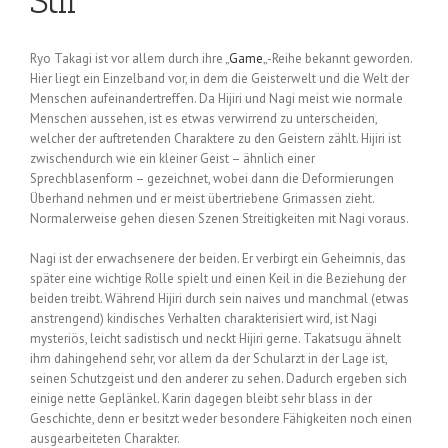
Stil
Ryo Takagi ist vor allem durch ihre „
Game
„-Reihe bekannt geworden.
Hier liegt ein Einzelband vor, in dem die Geisterwelt und die Welt der
Menschen aufeinandertreffen. Da Hijiri und Nagi meist wie normale
Menschen aussehen, ist es etwas verwirrend zu unterscheiden,
welcher der auftretenden Charaktere zu den Geistern zählt. Hijiri ist
zwischendurch wie ein kleiner Geist – ähnlich einer
Sprechblasenform – gezeichnet, wobei dann die Deformierungen
Überhand nehmen und er meist übertriebene Grimassen zieht.
Normalerweise gehen diesen Szenen Streitigkeiten mit Nagi voraus.
Nagi ist der erwachsenere der beiden. Er verbirgt ein Geheimnis, das
später eine wichtige Rolle spielt und einen Keil in die Beziehung der
beiden treibt. Während Hijiri durch sein naives und manchmal (etwas
anstrengend) kindisches Verhalten charakterisiert wird, ist Nagi
mysteriös, leicht sadistisch und neckt Hijiri gerne. Takatsugu ähnelt
ihm dahingehend sehr, vor allem da der Schularzt in der Lage ist,
seinen Schutzgeist und den anderer zu sehen. Dadurch ergeben sich
einige nette Geplänkel. Karin dagegen bleibt sehr blass in der
Geschichte, denn er besitzt weder besondere Fähigkeiten noch einen
ausgearbeiteten Charakter.