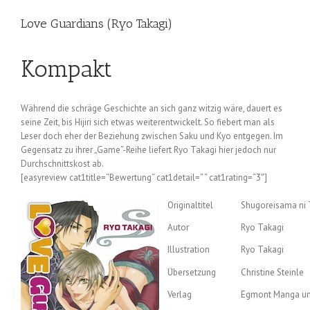
Love Guardians (Ryo Takagi)
Kompakt
Während die schräge Geschichte an sich ganz witzig wäre, dauert es
seine Zeit, bis Hijiri sich etwas weiterentwickelt. So fiebert man als
Leser doch eher der Beziehung zwischen Saku und Kyo entgegen. Im
Gegensatz zu ihrer „Game“-Reihe liefert Ryo Takagi hier jedoch nur
Durchschnittskost ab.
[easyreview cat1title=“Bewertung“ cat1detail=“ “ cat1rating=“3″]
Originaltitel
Shugoreisama ni 
Autor
Ryo Takagi
Illustration
Ryo Takagi
Übersetzung
Christine Steinle
Verlag
Egmont Manga u