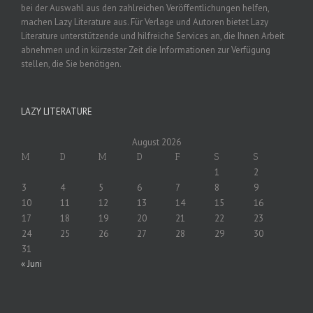
bei der Auswahl aus den zahlreichen Veröffentlichungen helfen,
machen Lazy Literature aus. Für Verlage und Autoren bietet Lazy
Literature unterstützende und hilfreiche Services an, die Ihnen Arbeit
abnehmen und in kürzester Zeit die Informationen zur Verfügung
stellen, die Sie benötigen.
LAZY LITERATURE
August 2026
M
D
M
D
F
S
S
1
2
3
4
5
6
7
8
9
10
11
12
13
14
15
16
17
18
19
20
21
22
23
24
25
26
27
28
29
30
31
« Juni