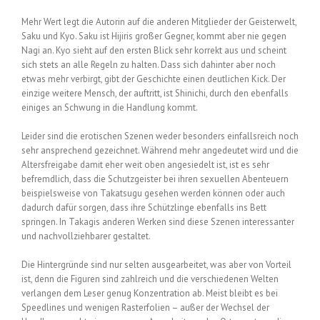
Mehr Wert legt die Autorin auf die anderen Mitglieder der Geisterwelt,
Saku und Kyo. Saku ist Hijiris großer Gegner, kommt aber nie gegen
Nagi an. Kyo sieht auf den ersten Blick sehr korrekt aus und scheint
sich stets an alle Regeln zu halten. Dass sich dahinter aber noch
etwas mehr verbirgt, gibt der Geschichte einen deutlichen Kick. Der
einzige weitere Mensch, der auftritt, ist Shinichi, durch den ebenfalls
einiges an Schwung in die Handlung kommt.
Leider sind die erotischen Szenen weder besonders einfallsreich noch
sehr ansprechend gezeichnet. Während mehr angedeutet wird und die
Altersfreigabe damit eher weit oben angesiedelt ist, ist es sehr
befremdlich, dass die Schutzgeister bei ihren sexuellen Abenteuern
beispielsweise von Takatsugu gesehen werden können oder auch
dadurch dafür sorgen, dass ihre Schützlinge ebenfalls ins Bett
springen. In Takagis anderen Werken sind diese Szenen interessanter
und nachvollziehbarer gestaltet.
Die Hintergründe sind nur selten ausgearbeitet, was aber von Vorteil
ist, denn die Figuren sind zahlreich und die verschiedenen Welten
verlangen dem Leser genug Konzentration ab. Meist bleibt es bei
Speedlines und wenigen Rasterfolien – außer der Wechsel der