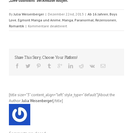
„Love Guardians“ bei Amazon kaufen.
By
Julia Weisenberger
|
Dezember 22nd, 2013
|
Ab 16 Jahren
,
Boys
Love
,
Egmont Manga und Anime
,
Manga
,
Paranormal
,
Rezensionen
,
für
Romantik
|
Kommentare deaktiviert
Love
Guardians
(Ryo
Takagi)
Share This Story, Choose Your Platform!
[title size="3" content_align="left" style_type="default"]About the
Author:
Julia Weisenberger
[/title]