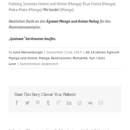
Frühling, Sommer, Herbst und Winter (Manga); Blue Friend (Manga);
Maka-Maka (Manga);
Wir beide!
(Manga)
Herzlichen Dank an den
Egmont Manga und Anime-Verlag
für das
Rezensionsexemplar.
„Ipomoea“ bei Amazon kaufen.
By
Julia Weisenberger
|
Dezember 22nd, 2013
|
Ab 14 Jahren
,
Egmont
Manga und Anime
,
Manga
,
Rezensionen
,
Romantik
,
Yuri / Girls
für
Love
|
Kommentare deaktiviert
Ipomoea
(Hiromi
Takashima)
Share This Story, Choose Your Platform!