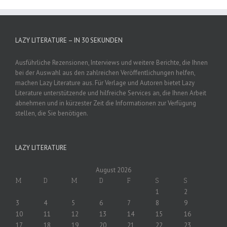
LAZY LITERATURE – IN 30 SEKUNDEN
Ausführliche Rezensionen, Interviews und weitere Berichte, die Ihnen
bei der Auswahl aus den zahlreichen Veröffentlichungen helfen,
machen Lazy Literature aus. Für Verlage und Autoren bietet Lazy
Literature unterstützende und hilfreiche Services an, die Ihnen Arbeit
abnehmen und in kürzester Zeit die Informationen zur Verfügung
stellen, die Sie benötigen.
LAZY LITERATURE
August 2026
M
D
M
D
F
S
S
1
2
3
4
5
6
7
8
9
10
11
12
13
14
15
16
17
18
19
20
21
22
23