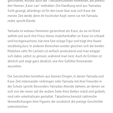
geschaffen, worauf auch die Titelüberschriften hinweisen, die jeweils
den Namen „Kase-san“ enthalten. Die Handlung wird aus Yamadas
Sicht gezeigt, allerdings ist für den Leser klar, was sich Kase die
meiste Zeit denkt, denn ihr hochroter Kopf, wenn sie mit Yamada
redet, spricht Bände.
Yamada ist weitaus femininer gezeichnet als Kase, da sie im Kleid
auftritt und auch ihre Frisur etwas mädchenhafter ist. Kase ist schlank
und hochgewachsen, hat eine fast eckige Figur und trägt ihre Haare
strubbelig kurz. In anderen Bereichen wieder gleichen sich die beiden
Mädchen sehr: Ihr Lächeln ist einfach ansteckend und man ertappt
sich dabei, selbst zu grinsen, während man liest. Auch ihr Erröten ist
ähnlich und zeigt ganz deutlich, wie ihre Gefühle füreinander
aussehen.
Die Geschichten bestehen aus kleinen Dingen, in denen Yamada und
Kase Zeit miteinander verbringen oder Yamada mit ihrer Freundin in
der Schule spricht. Besonders Yamadas Abende daheim, an denen sie
sich von der einen auf die andere Seite ihres Bettes wälzt und grübelt,
sind sehr unterhaltsam gestaltet. Takashima benutzt zahlreiche
Verniedlichungen ihrer Figuren, die zusätzlich die putzige Geschichte
unterstreichen.