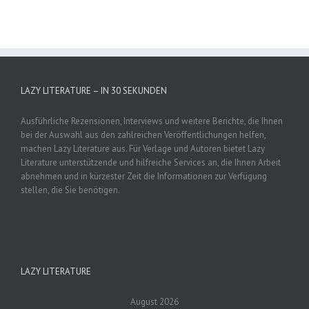
LAZY LITERATURE – IN 30 SEKUNDEN
Ausführliche Rezensionen, Interviews und weitere Berichte, die Ihnen
bei der Auswahl aus den zahlreichen Veröffentlichungen helfen,
machen Lazy Literature aus. Für Verlage und Autoren bietet Lazy
Literature unterstützende und hilfreiche Services an, die Ihnen Arbeit
abnehmen und in kürzester Zeit die Informationen zur Verfügung
stellen, die Sie benötigen.
LAZY LITERATURE
August 2026