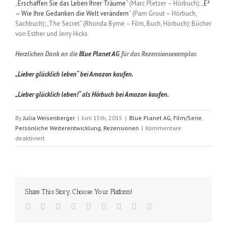
„
Erschaffen Sie das Leben Ihrer Träume
“ (Marc Pletzer – Hörbuch); „
E²
– Wie Ihre Gedanken die Welt verändern
“ (Pam Grout – Hörbuch,
Sachbuch); „The Secret“ (Rhonda Byrne – Film, Buch, Hörbuch); Bücher
von Esther und Jerry Hicks
Herzlichen Dank an die
Blue Planet AG
für das Rezensionsexemplar.
„Lieber glücklich leben“ bei Amazon kaufen.
„Lieber glücklich leben!“ als Hörbuch bei Amazon kaufen.
By
Julia Weisenberger
|
Juni 15th, 2015
|
Blue Planet AG
,
Film/Serie
,
Persönliche Weiterentwicklung
,
Rezensionen
|
Kommentare
für
deaktiviert
Lieber
glücklich
leben!
(Marc
A.
Share This Story, Choose Your Platform!
Pletzer
und
Miriam