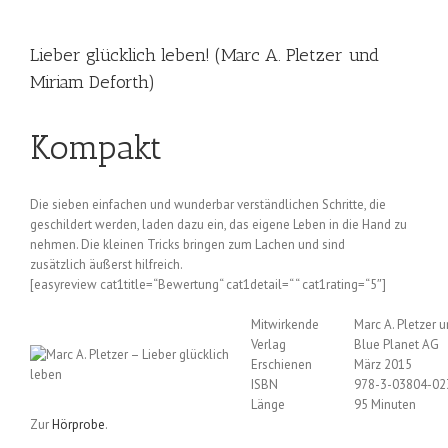
Lieber glücklich leben! (Marc A. Pletzer und
Miriam Deforth)
Kompakt
Die sieben einfachen und wunderbar verständlichen Schritte, die
geschildert werden, laden dazu ein, das eigene Leben in die Hand zu
nehmen. Die kleinen Tricks bringen zum Lachen und sind
zusätzlich äußerst hilfreich.
[easyreview cat1title=“Bewertung“ cat1detail=“ “ cat1rating=“5″]
Mitwirkende
Marc A. Pletzer 
Verlag
Blue Planet AG
Erschienen
März 2015
ISBN
978-3-03804-02
Länge
95 Minuten
Zur
Hörprobe
.