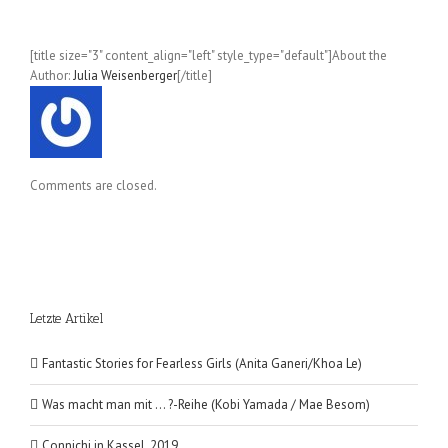
Deforth)
[title size="3" content_align="left" style_type="default"]About the
Author:
Julia Weisenberger
[/title]
Comments are closed.
Letzte Artikel
Fantastic Stories for Fearless Girls (Anita Ganeri/Khoa Le)
Was macht man mit … ?-Reihe (Kobi Yamada / Mae Besom)
Connichi in Kassel, 2019