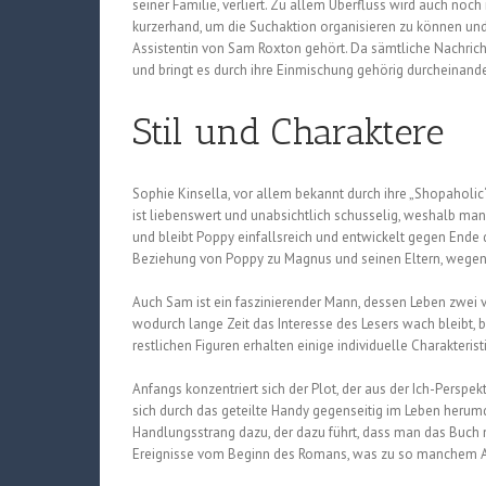
seiner Familie, verliert. Zu allem Überfluss wird auch noch
kurzerhand, um die Suchaktion organisieren zu können und e
Assistentin von Sam Roxton gehört. Da sämtliche Nachricht
und bringt es durch ihre Einmischung gehörig durcheinander
Stil und Charaktere
Sophie Kinsella, vor allem bekannt durch ihre „Shopaholi
ist liebenswert und unabsichtlich schusselig, weshalb m
und bleibt Poppy einfallsreich und entwickelt gegen Ende 
Beziehung von Poppy zu Magnus und seinen Eltern, wegen
Auch Sam ist ein faszinierender Mann, dessen Leben zwei v
wodurch lange Zeit das Interesse des Lesers wach bleibt, bi
restlichen Figuren erhalten einige individuelle Charakter
Anfangs konzentriert sich der Plot, der aus der Ich-Perspe
sich durch das geteilte Handy gegenseitig im Leben heru
Handlungsstrang dazu, der dazu führt, dass man das Buch ni
Ereignisse vom Beginn des Romans, was zu so manchem Ah