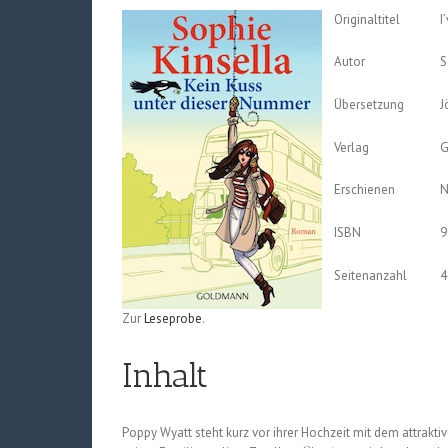
Originaltitel
I
Autor
S
Übersetzung
J
Verlag
G
Erschienen
N
ISBN
9
Seitenanzahl
4
Zur
Leseprobe
.
Inhalt
Poppy Wyatt steht kurz vor ihrer Hochzeit mit dem attraktiv