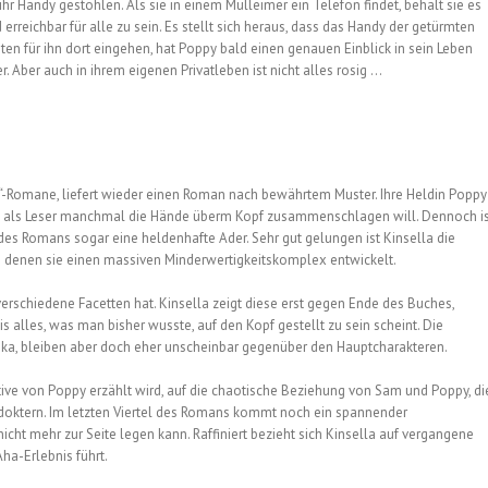
 ihr Handy gestohlen. Als sie in einem Mülleimer ein Telefon findet, behält sie es
rreichbar für alle zu sein. Es stellt sich heraus, dass das Handy der getürmten
en für ihn dort eingehen, hat Poppy bald einen genauen Einblick in sein Leben
. Aber auch in ihrem eigenen Privatleben ist nicht alles rosig …
c“-Romane, liefert wieder einen Roman nach bewährtem Muster. Ihre Heldin Poppy
an als Leser manchmal die Hände überm Kopf zusammenschlagen will. Dennoch i
des Romans sogar eine heldenhafte Ader. Sehr gut gelungen ist Kinsella die
 denen sie einen massiven Minderwertigkeitskomplex entwickelt.
erschiedene Facetten hat. Kinsella zeigt diese erst gegen Ende des Buches,
s alles, was man bisher wusste, auf den Kopf gestellt zu sein scheint. Die
istika, bleiben aber doch eher unscheinbar gegenüber den Hauptcharakteren.
ktive von Poppy erzählt wird, auf die chaotische Beziehung von Sam und Poppy, di
mdoktern. Im letzten Viertel des Romans kommt noch ein spannender
cht mehr zur Seite legen kann. Raffiniert bezieht sich Kinsella auf vergangene
a-Erlebnis führt.