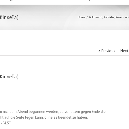
insella)
Home
/
Goldmann
,
Komödie
,
Rezension
Previous
Next
insella)
en nicht am Abend begonnen werden, da vor allem gegen Ende die
ht auf die Seite legen kann, ohne es beendet zu haben.
g=“4.5″]