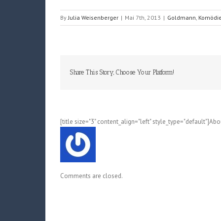
By
Julia Weisenberger
|
Mai 7th, 2013
|
Goldmann
,
Komödi
Share This Story, Choose Your Platform!
[title size="3" content_align="left" style_type="default"]Ab
Comments are closed.