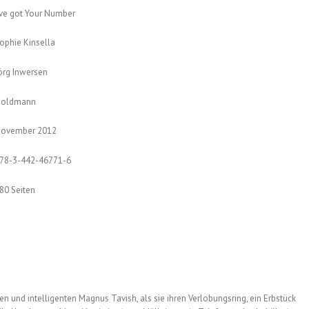
’ve got Your Number
ophie Kinsella
örg Inwersen
oldmann
ovember 2012
78-3-442-46771-6
80 Seiten
en und intelligenten Magnus Tavish, als sie ihren Verlobungsring, ein Erbstück