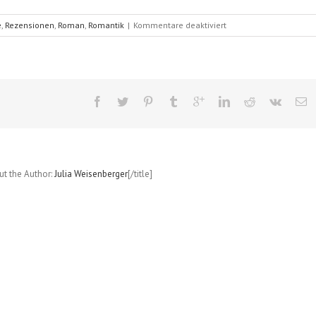
für
e
,
Rezensionen
,
Roman
,
Romantik
|
Kommentare deaktiviert
Kein
Kuss
unter
dieser
Nummer
(Sophie
Kinsella)
out the Author:
Julia Weisenberger
[/title]