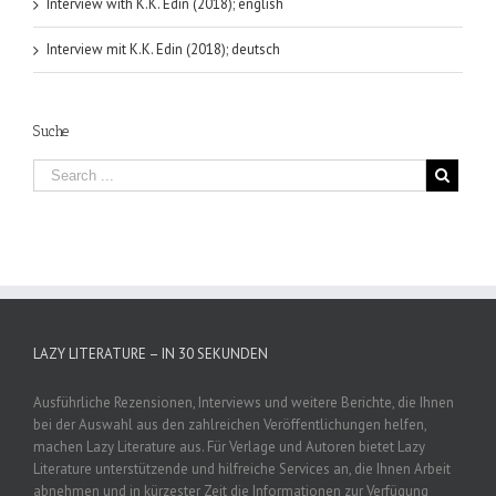
Interview with K.K. Edin (2018); english
Interview mit K.K. Edin (2018); deutsch
Suche
LAZY LITERATURE – IN 30 SEKUNDEN
Ausführliche Rezensionen, Interviews und weitere Berichte, die Ihnen
bei der Auswahl aus den zahlreichen Veröffentlichungen helfen,
machen Lazy Literature aus. Für Verlage und Autoren bietet Lazy
Literature unterstützende und hilfreiche Services an, die Ihnen Arbeit
abnehmen und in kürzester Zeit die Informationen zur Verfügung