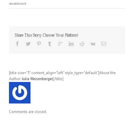
für
deaktiviert
Gewinnspiel
„Unsterblich
verliebt“
(Gena
Showalter)
Share This Story, Choose Your Platform!
[title size="3" content_align="left" style_type="default"]About the
Author:
Julia Weisenberger
[/title]
Comments are closed.