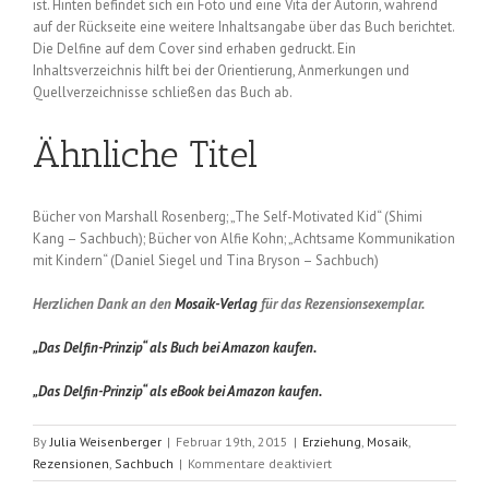
ist. Hinten befindet sich ein Foto und eine Vita der Autorin, während
auf der Rückseite eine weitere Inhaltsangabe über das Buch berichtet.
Die Delfine auf dem Cover sind erhaben gedruckt. Ein
Inhaltsverzeichnis hilft bei der Orientierung, Anmerkungen und
Quellverzeichnisse schließen das Buch ab.
Ähnliche Titel
Bücher von Marshall Rosenberg; „The Self-Motivated Kid“ (Shimi
Kang – Sachbuch); Bücher von Alfie Kohn; „Achtsame Kommunikation
mit Kindern“ (Daniel Siegel und Tina Bryson – Sachbuch)
Herzlichen Dank an den
Mosaik-Verlag
für das Rezensionsexemplar.
„Das Delfin-Prinzip“ als Buch bei Amazon kaufen.
„Das Delfin-Prinzip“ als eBook bei Amazon kaufen.
By
Julia Weisenberger
|
Februar 19th, 2015
|
Erziehung
,
Mosaik
,
für
Rezensionen
,
Sachbuch
|
Kommentare deaktiviert
Das