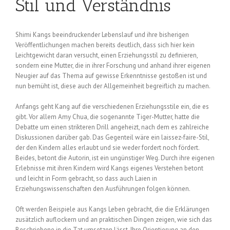
Stil und Verständnis
Shimi Kangs beeindruckender Lebenslauf und ihre bisherigen
Veröffentlichungen machen bereits deutlich, dass sich hier kein
Leichtgewicht daran versucht, einen Erziehungsstil zu definieren,
sondern eine Mutter, die in ihrer Forschung und anhand ihrer eigenen
Neugier auf das Thema auf gewisse Erkenntnisse gestoßen ist und
nun bemüht ist, diese auch der Allgemeinheit begreiflich zu machen.
Anfangs geht Kang auf die verschiedenen Erziehungsstile ein, die es
gibt. Vor allem Amy Chua, die sogenannte Tiger-Mutter, hatte die
Debatte um einen strikteren Drill angeheizt, nach dem es zahlreiche
Diskussionen darüber gab. Das Gegenteil wäre ein laissez-faire-Stil,
der den Kindern alles erlaubt und sie weder fordert noch fördert.
Beides, betont die Autorin, ist ein ungünstiger Weg. Durch ihre eigenen
Erlebnisse mit ihren Kindern wird Kangs eigenes Verstehen betont
und leicht in Form gebracht, so dass auch Laien in
Erziehungswissenschaften den Ausführungen folgen können.
Oft werden Beispiele aus Kangs Leben gebracht, die die Erklärungen
zusätzlich auflockern und an praktischen Dingen zeigen, wie sich das
Beschriebene in die Tat umsetzen lässt. Ihre Orientierung an den