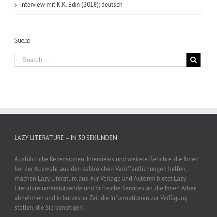
Interview mit K.K. Edin (2018); deutsch
Suche
LAZY LITERATURE – IN 30 SEKUNDEN
Ausführliche Rezensionen, Interviews und weitere Berichte, die Ihnen
bei der Auswahl aus den zahlreichen Veröffentlichungen helfen,
machen Lazy Literature aus. Für Verlage und Autoren bietet Lazy
Literature unterstützende und hilfreiche Services an, die Ihnen Arbeit
abnehmen und in kürzester Zeit die Informationen zur Verfügung
stellen, die Sie benötigen.