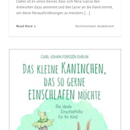
Daher ist es umso besser, dass sich Nina Garcia den
Antworten dazu annimmt und den Leser an die Hand nimmt,
um diese Herausforderungen zu meistern. […]
für
Read More
Kommentare deaktiviert
Der
perfekte
Look
(Nina
Garcia)