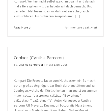
Kompakt: Wer hier nicht selbst gleich mit gähnt und danach
in die Heia gehen will, der hat etwas falsch gemacht. Und
bei jedem Mal lesen ist es wirklich viel einfacher, rasch
einzuschlafen. Ausprobieren? Ausprobieren! […]
für
Read More
Kommentare deaktiviert
Das
kleine
Kaninchen
das
so
Cookies (Cynthia Barcomi)
gerne
einschlaf
By
Julia Weisenberger
|
März 13th, 2015
möchte
(Carl-
Johan
Kompakt Die Rezepte laden zum Nachbacken ein. Es macht
Forssén
schon großes Vergnügen, das Buch durchzublättern und zu
Ehrlin)
überlegen, welche der Köstlichkeiten man zuerst zusammen
mixen sollte. [easyreview cat1title=“Bewertung“
cat1detail=“ “ cat1rating=“5″] Autor Herausgeber Cynthia
Barcomi Ulf Meyer zu Kueingdorf Fotografie Maja Smend
Übersetzung Martin Hager, Birgit Kirberg Verlag Mosaik