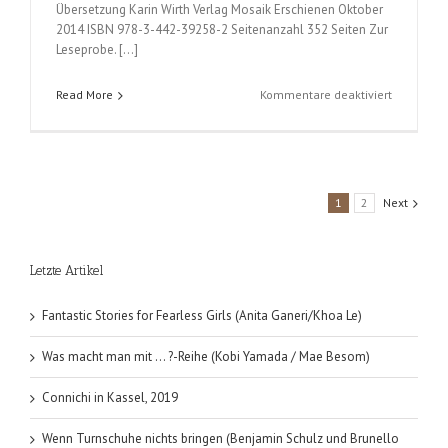
Übersetzung Karin Wirth Verlag Mosaik Erschienen Oktober
2014 ISBN 978-3-442-39258-2 Seitenanzahl 352 Seiten Zur
Leseprobe. […]
für
Read More
Kommentare deaktiviert
Das
Delfin-
Prinzip
(Shimi
Kang)
1
2
Next
Letzte Artikel
Fantastic Stories for Fearless Girls (Anita Ganeri/Khoa Le)
Was macht man mit … ?-Reihe (Kobi Yamada / Mae Besom)
Connichi in Kassel, 2019
Wenn Turnschuhe nichts bringen (Benjamin Schulz und Brunello