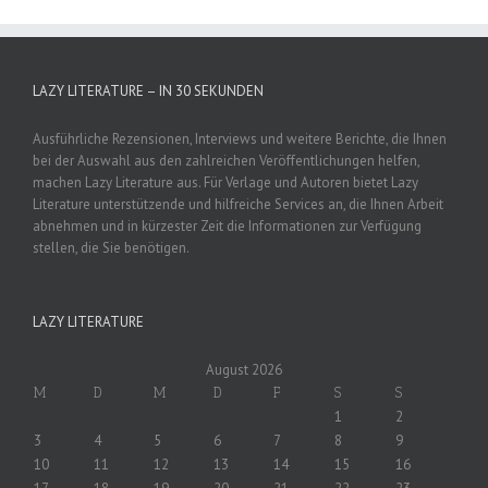
LAZY LITERATURE – IN 30 SEKUNDEN
Ausführliche Rezensionen, Interviews und weitere Berichte, die Ihnen
bei der Auswahl aus den zahlreichen Veröffentlichungen helfen,
machen Lazy Literature aus. Für Verlage und Autoren bietet Lazy
Literature unterstützende und hilfreiche Services an, die Ihnen Arbeit
abnehmen und in kürzester Zeit die Informationen zur Verfügung
stellen, die Sie benötigen.
LAZY LITERATURE
August 2026
M
D
M
D
F
S
S
1
2
3
4
5
6
7
8
9
10
11
12
13
14
15
16