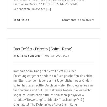
Erschienen März 2015 ISBN 978-3-442-39278-0
Seitenanzahl 160 Seiten […]
für
Read More
Kommentare deaktiviert
Cookies
(Cynthia
Barcomi)
Das Delfin-Prinzip (Shimi Kang)
By
Julia Weisenberger
|
Februar 19th, 2015
Kompakt Shimi Kang hat hiermit nicht nur einen
Erziehungsratgeber, sondern ein Buch geschaffen, das nicht
nur Eltern, sondern jeder, der mit Jugendlichen oder Kindern
zu tun hat, lesen sollte. Durch die vielen Beispiele ist es eine
faszinierende und gut umzusetzende Lektüre, die vielleicht
sogar im Berufsleben hilfreich sein kann. [easyreview
cat1title=“Bewertung“ cat1detail=“ “ cat1rating=“4.5″]
Originaltitel The Dolphin Way Autor Shimi Kang