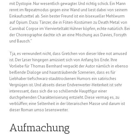
mit Dystopie. Nur wesentlich gewagter. Und richtig schick. Ein Mann
rennt im Repeatmodus gegen eine Wand und liest dabei von seinem
Einkaufszettel ab. Sein bester Freund ist ein bisexueller Mehlwurm
auf Opium. Dazu Tänzer, die in Föten-Kostümen zu Death Metal von
Cannibal Corpse im Viervierteltakt Hühner köpfen, echte natürlich. Bei
der Choreographie dachte ich an eine Mischung aus Davies, Forsyth
und Bausch.“
Tja, es verwundert nicht, dass Gretchen von dieser Idee not amused
ist. Der Leser hingegen amüsiert sich von Anfang bis Ende. Ihre
Vorliebe für Thomas Bernhard verpackt der Autor nämlich in ebenso
beißende Dialoge und haarsträubende Szenerien, dass es für
Liebhaber tiefschwarz-staubtrockenen Humors ein satirisches
Vergnügen ist. Und abseits dieser Endverwerter-Heiterkeit ist sehr
interessant, dass sich die so schillernde Hauptfigur einer
durchgehenden Charakterisierung entzieht. Diese vermag es, zu
verblüffen; eine Seltenheit in der literarischen Masse und darum ist
dieser Roman umso lesenswerter.
Aufmachung