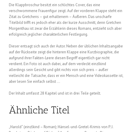
Die Klappbroschur besitzt ein schlichtes Cover, das eine
verschwommene Frauenfigur zeigt. Auf der vorderen Klappe steht ein
Zitat zu Gretchens – gut erhaltenem – Äußeren. Das unscharfe
Titelbild trifft es jedoch eher als der kurze Ausschnitt, denn Gretchen
Morgenthau ist zwar die Erzählerin dieses Romans, entzieht sich aber
erfolgreich jeglicher charakterlichen Festlegung.
Dieser entsagt sich auch der Autor. Neben der üblichen Inhaltsangabe
auf der Rückseite zeigt die hinteren Klappe eine Kurzbiographie, die
aufgrund ihrer Fakten-Leere diesen Begriff eigentlich gar nicht
verdient. Ein Foto ist auch dabei, auf dem verdeckt einzlkind
allerdings sein Gesicht und gibt nichts von sich preis – außer
vielleicht die Tatsache, dass er ein Mensch und eine Videokassette ist,
aber lesen Sie einfach selbst …
Der Inhalt umfasst 28 Kapitel und ist in drei Teile geteilt.
Ähnliche Titel
„Harold“ (einzlkind – Roman); Hänsel-und-Gretel-Krimis von P. J.