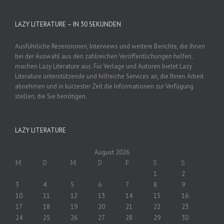
LAZY LITERATURE – IN 30 SEKUNDEN
Ausführliche Rezensionen, Interviews und weitere Berichte, die Ihnen
bei der Auswahl aus den zahlreichen Veröffentlichungen helfen,
machen Lazy Literature aus. Für Verlage und Autoren bietet Lazy
Literature unterstützende und hilfreiche Services an, die Ihnen Arbeit
abnehmen und in kürzester Zeit die Informationen zur Verfügung
stellen, die Sie benötigen.
LAZY LITERATURE
August 2026
M
D
M
D
F
S
S
1
2
3
4
5
6
7
8
9
10
11
12
13
14
15
16
17
18
19
20
21
22
23
24
25
26
27
28
29
30