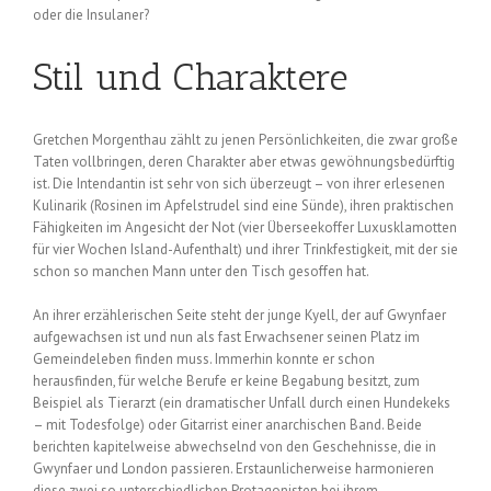
oder die Insulaner?
Stil und Charaktere
Gretchen Morgenthau zählt zu jenen Persönlichkeiten, die zwar große
Taten vollbringen, deren Charakter aber etwas gewöhnungsbedürftig
ist. Die Intendantin ist sehr von sich überzeugt – von ihrer erlesenen
Kulinarik (Rosinen im Apfelstrudel sind eine Sünde), ihren praktischen
Fähigkeiten im Angesicht der Not (vier Überseekoffer Luxusklamotten
für vier Wochen Island-Aufenthalt) und ihrer Trinkfestigkeit, mit der sie
schon so manchen Mann unter den Tisch gesoffen hat.
An ihrer erzählerischen Seite steht der junge Kyell, der auf Gwynfaer
aufgewachsen ist und nun als fast Erwachsener seinen Platz im
Gemeindeleben finden muss. Immerhin konnte er schon
herausfinden, für welche Berufe er keine Begabung besitzt, zum
Beispiel als Tierarzt (ein dramatischer Unfall durch einen Hundekeks
– mit Todesfolge) oder Gitarrist einer anarchischen Band. Beide
berichten kapitelweise abwechselnd von den Geschehnisse, die in
Gwynfaer und London passieren. Erstaunlicherweise harmonieren
diese zwei so unterschiedlichen Protagonisten bei ihrem