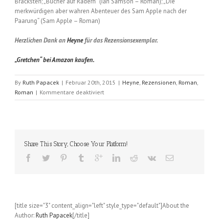
Bracksten; „Bücher auf Rädern“ (Ian Samson – Roman); „Die
merkwürdigen aber wahren Abenteuer des Sam Apple nach der
Paarung“ (Sam Apple – Roman)
Herzlichen Dank an
Heyne
für das Rezensionsexemplar.
„Gretchen“ bei Amazon kaufen.
By
Ruth Papacek
|
Februar 20th, 2015
|
Heyne
,
Rezensionen
,
Roman
,
für
Roman
|
Kommentare deaktiviert
Gretchen
(einzlkind)
Share This Story, Choose Your Platform!
[title size="3" content_align="left" style_type="default"]About the
Author:
Ruth Papacek
[/title]