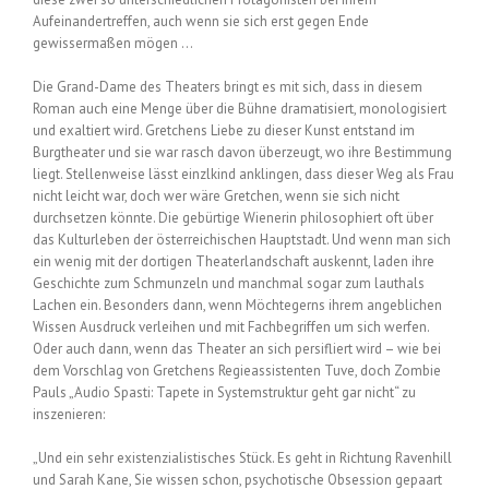
Aufeinandertreffen, auch wenn sie sich erst gegen Ende
gewissermaßen mögen …
Die Grand-Dame des Theaters bringt es mit sich, dass in diesem
Roman auch eine Menge über die Bühne dramatisiert, monologisiert
und exaltiert wird. Gretchens Liebe zu dieser Kunst entstand im
Burgtheater und sie war rasch davon überzeugt, wo ihre Bestimmung
liegt. Stellenweise lässt einzlkind anklingen, dass dieser Weg als Frau
nicht leicht war, doch wer wäre Gretchen, wenn sie sich nicht
durchsetzen könnte. Die gebürtige Wienerin philosophiert oft über
das Kulturleben der österreichischen Hauptstadt. Und wenn man sich
ein wenig mit der dortigen Theaterlandschaft auskennt, laden ihre
Geschichte zum Schmunzeln und manchmal sogar zum lauthals
Lachen ein. Besonders dann, wenn Möchtegerns ihrem angeblichen
Wissen Ausdruck verleihen und mit Fachbegriffen um sich werfen.
Oder auch dann, wenn das Theater an sich persifliert wird – wie bei
dem Vorschlag von Gretchens Regieassistenten Tuve, doch Zombie
Pauls „Audio Spasti: Tapete in Systemstruktur geht gar nicht“ zu
inszenieren:
„Und ein sehr existenzialistisches Stück. Es geht in Richtung Ravenhill
und Sarah Kane, Sie wissen schon, psychotische Obsession gepaart