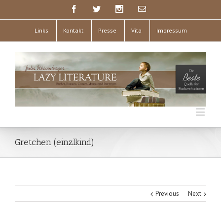
Links
Kontakt
Presse
Vita
Impressum
Gretchen (einzlkind)
Previous
Next