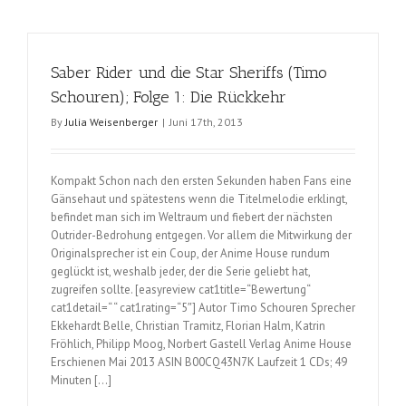
„Mord
im
Traumpar
Saber Rider und die Star Sheriffs (Timo
Schouren); Folge 1: Die Rückkehr
By
Julia Weisenberger
|
Juni 17th, 2013
Kompakt Schon nach den ersten Sekunden haben Fans eine
Gänsehaut und spätestens wenn die Titelmelodie erklingt,
befindet man sich im Weltraum und fiebert der nächsten
Outrider-Bedrohung entgegen. Vor allem die Mitwirkung der
Originalsprecher ist ein Coup, der Anime House rundum
geglückt ist, weshalb jeder, der die Serie geliebt hat,
zugreifen sollte. [easyreview cat1title=“Bewertung“
cat1detail=“ “ cat1rating=“5″] Autor Timo Schouren Sprecher
Ekkehardt Belle, Christian Tramitz, Florian Halm, Katrin
Fröhlich, Philipp Moog, Norbert Gastell Verlag Anime House
Erschienen Mai 2013 ASIN B00CQ43N7K Laufzeit 1 CDs; 49
Minuten […]