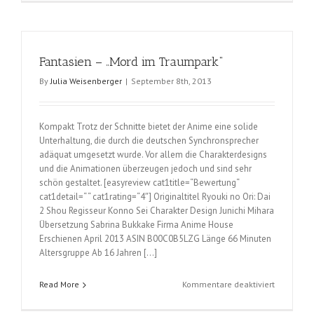
Famiglia
–
La
storia
Fantasien – „Mord im Traumpark“
della
Arcana
By
Julia Weisenberger
|
September 8th, 2013
Famiglia;
Vol.
1
Kompakt Trotz der Schnitte bietet der Anime eine solide
Unterhaltung, die durch die deutschen Synchronsprecher
adäquat umgesetzt wurde. Vor allem die Charakterdesigns
und die Animationen überzeugen jedoch und sind sehr
schön gestaltet. [easyreview cat1title=“Bewertung“
cat1detail=“ “ cat1rating=“4″] Originaltitel Ryouki no Ori: Dai
2 Shou Regisseur Konno Sei Charakter Design Junichi Mihara
Übersetzung Sabrina Bukkake Firma Anime House
Erschienen April 2013 ASIN B00C0B5LZG Länge 66 Minuten
Altersgruppe Ab 16 Jahren […]
für
Read More
Kommentare deaktiviert
Fantasien
–