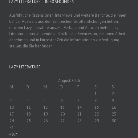
LAZY LITERATURE – IN 30 SEKUNDEN
Ausführliche Rezensionen, Interviews und weitere Berichte, die Ihnen
bei der Auswahl aus den zahlreichen Veröffentlichungen helfen,
machen Lazy Literature aus. Für Verlage und Autoren bietet Lazy
Literature unterstützende und hilfreiche Services an, die Ihnen Arbeit
abnehmen und in kürzester Zeit die Informationen zur Verfügung
stellen, die Sie benötigen.
LAZY LITERATURE
August 2026
M
D
M
D
F
S
S
1
2
3
4
5
6
7
8
9
10
11
12
13
14
15
16
17
18
19
20
21
22
23
24
25
26
27
28
29
30
31
« Juni