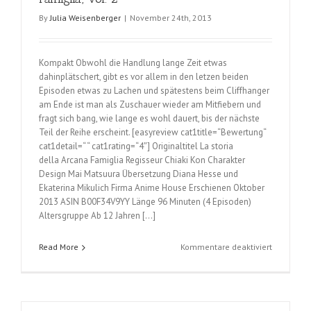
By
Julia Weisenberger
|
November 24th, 2013
Kompakt Obwohl die Handlung lange Zeit etwas
dahinplätschert, gibt es vor allem in den letzen beiden
Episoden etwas zu Lachen und spätestens beim Cliffhanger
am Ende ist man als Zuschauer wieder am Mitfiebern und
fragt sich bang, wie lange es wohl dauert, bis der nächste
Teil der Reihe erscheint. [easyreview cat1title=“Bewertung“
cat1detail=“ “ cat1rating=“4″] Originaltitel La storia
della Arcana Famiglia Regisseur Chiaki Kon Charakter
Design Mai Matsuura Übersetzung Diana Hesse und
Ekaterina Mikulich Firma Anime House Erschienen Oktober
2013 ASIN B00F34V9YY Länge 96 Minuten (4 Episoden)
Altersgruppe Ab 12 Jahren […]
für
Read More
Kommentare deaktiviert
Arcana
Famiglia
–
La