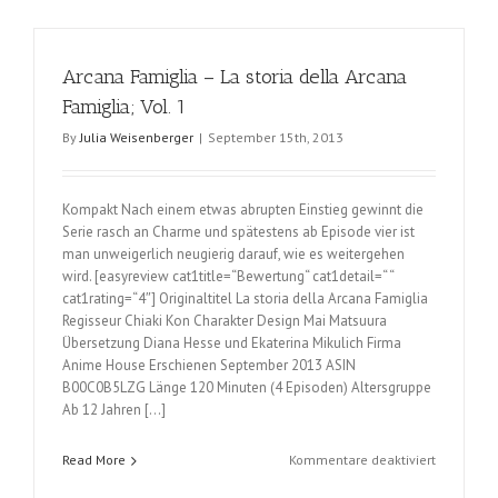
und
die
Star
Arcana Famiglia – La storia della Arcana
Sheriffs
(Timo
Famiglia; Vol. 1
Schouren)
By
Julia Weisenberger
|
September 15th, 2013
Folge
2:
Angriff
auf
Kompakt Nach einem etwas abrupten Einstieg gewinnt die
Yuma
Serie rasch an Charme und spätestens ab Episode vier ist
man unweigerlich neugierig darauf, wie es weitergehen
wird. [easyreview cat1title=“Bewertung“ cat1detail=“ “
cat1rating=“4″] Originaltitel La storia della Arcana Famiglia
Regisseur Chiaki Kon Charakter Design Mai Matsuura
Übersetzung Diana Hesse und Ekaterina Mikulich Firma
Anime House Erschienen September 2013 ASIN
B00C0B5LZG Länge 120 Minuten (4 Episoden) Altersgruppe
Ab 12 Jahren […]
für
Read More
Kommentare deaktiviert
Arcana