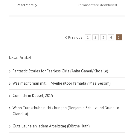
für
Read More
Kommentare deaktiviert
Saber
Rider
und
die
Star
Previous
1
2
3
4
5
Sheriffs
(Timo
Schouren)
Letzte Artikel
Folge
1:
Die
Fantastic Stories for Fearless Girls (Anita Ganeri/Khoa Le)
Rückkehr
Was macht man mit … ?-Reihe (Kobi Yamada / Mae Besom)
Connichi in Kassel, 2019
Wenn Turnschuhe nichts bringen (Benjamin Schulz und Brunello
Gianella)
Gute Laune an jedem Arbeitstag (Dörthe Huth)