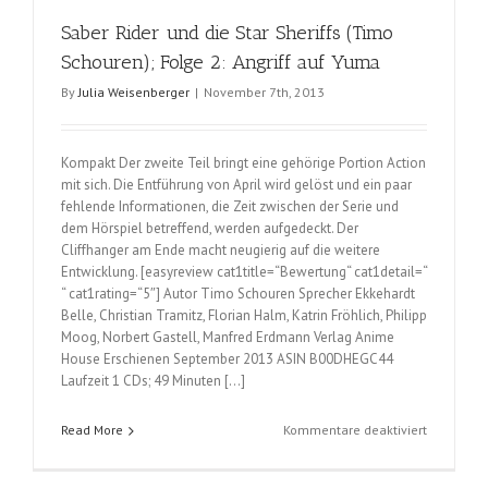
storia
Saber Rider und die Star Sheriffs (Timo
della
Arcana
Schouren); Folge 2: Angriff auf Yuma
Famiglia;
By
Julia Weisenberger
|
November 7th, 2013
Vol.
2
Kompakt Der zweite Teil bringt eine gehörige Portion Action
mit sich. Die Entführung von April wird gelöst und ein paar
fehlende Informationen, die Zeit zwischen der Serie und
dem Hörspiel betreffend, werden aufgedeckt. Der
Cliffhanger am Ende macht neugierig auf die weitere
Entwicklung. [easyreview cat1title=“Bewertung“ cat1detail=“
“ cat1rating=“5″] Autor Timo Schouren Sprecher Ekkehardt
Belle, Christian Tramitz, Florian Halm, Katrin Fröhlich, Philipp
Moog, Norbert Gastell, Manfred Erdmann Verlag Anime
House Erschienen September 2013 ASIN B00DHEGC44
Laufzeit 1 CDs; 49 Minuten […]
für
Read More
Kommentare deaktiviert
Saber
Rider