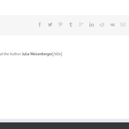
Ride
und
die
Star
Sher
(Ti
Scho
Folg
1:
out the Author:
Julia Weisenberger
[/title]
Die
Rück