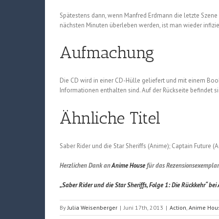
Spätestens dann, wenn Manfred Erdmann die letzte Szene z
nächsten Minuten überleben werden, ist man wieder infizie
Aufmachung
Die CD wird in einer CD-Hülle geliefert und mit einem Boo
Informationen enthalten sind. Auf der Rückseite befindet s
Ähnliche Titel
Saber Rider und die Star Sheriffs (Anime); Captain Future 
Herzlichen Dank an
Anime House
für das Rezensionsexemplar
„Saber Rider und die Star Sheriffs, Folge 1: Die Rückkehr“ be
By
Julia Weisenberger
|
Juni 17th, 2013
|
Action
,
Anime Hou