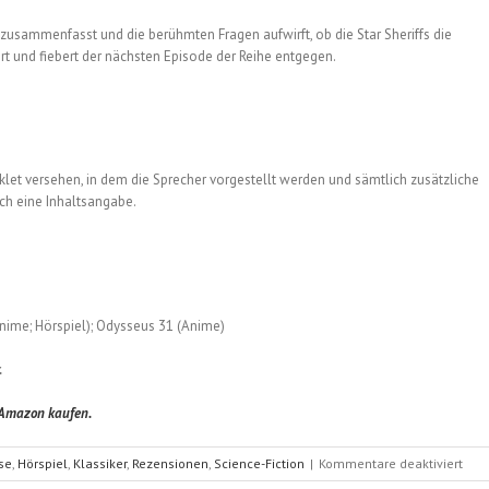
usammenfasst und die berühmten Fragen aufwirft, ob die Star Sheriffs die
rt und fiebert der nächsten Episode der Reihe entgegen.
klet versehen, in dem die Sprecher vorgestellt werden und sämtlich zusätzliche
ich eine Inhaltsangabe.
(Anime; Hörspiel); Odysseus 31 (Anime)
.
i Amazon kaufen.
für
se
,
Hörspiel
,
Klassiker
,
Rezensionen
,
Science-Fiction
|
Kommentare deaktiviert
Sab