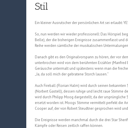
Stil
Ein kleiner Ausrutscher der persönlichen Art sei erlaubt: Y
So, nun werden wir wieder professionell: Das Hörspiel beg
Belle), der die bisherigen Ereignisse zusammenfasst und de
Reihe werden sämtliche der musikalischen Untermalungen
Danach gibt es den Originalvorspann zu hören, der vor dem
unterbrochen wird von dem berühmten Erzähler (Manfred E
Geräusche untermalt und spätestens wenn man die frechen S
„Ja, da soll mich der gebratene Storch lausen.“
Auch Fireball (Florian Halm) wird durch seinen bekannten
(Norbert Gastell), dessen ruhige und leicht raue Stimme d
wird durch Philipp Moog dargestellt, da der ursprüngliche
ersetzt worden ist. Moogs Stimme vermittelt perfekt die Ar
Cooper auf, der von Robert Steudtner gesprochen wird und
Die Ereignisse werden manchmal durch die drei Star Sheri
Kämpfe oder Reisen zeitlich raffen können.