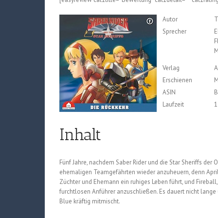
Autor
T
Sprecher
E
F
M
Verlag
A
Erschienen
M
ASIN
B
Laufzeit
1
Inhalt
Fünf Jahre, nachdem Saber Rider und die Star Sheriffs der 
ehemaligen Teamgefährten wieder anzuheuern, denn April E
Züchter und Ehemann ein ruhiges Leben führt, und Fireball,
furchtlosen Anführer anzuschließen. Es dauert nicht lange u
Blue kräftig mitmischt.