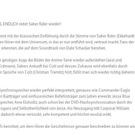
ES, ENDLICH reitet Saber Rider wieder!
innt mit der klassischen Einführung durch die Stimme von Saber Rider (Ekkehardt
n Hörer mit dem Universum, in das er nun entführt wird, vertraut macht. Fans der
 erkennen, die auf dem Soundtrack von Dale Schacker beruhen.
 geistigen Auge die Bilder der Anime-Serie wieder auferstehen lässt und
rdmann). Sabers Ankunft bei Colt und dessen Zuhause wird ebenfalls durch
prüche von Colt (Christian Tramitz) hört, fühlt man sich wieder richtig daheim:
 Synchronsprecher wieder perfekt interpretiert, genauso wie Commander Eagle
en Bartträger und einflussreichen Befehlsträger zum Leben erweckt. Jesse Blue
 Sprecher, Arne Elsholtz, auch schon bei der DVD-Nachsynchronisation durch ihn
roganz und Selbstherrlichkeit von Jesse. Als Neuzugang tritt Corporal William
 dadurch etwas versnobt, sehr kompetent und höchst resolut wirkt.
ffs berichtet, um dem Hörer die Geschehnisse genauer beschreiben zu können un