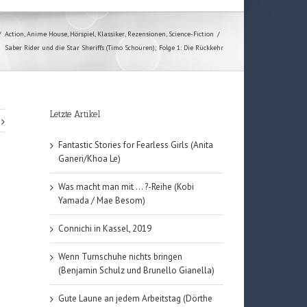
/
Action
,
Anime House
,
Hörspiel
,
Klassiker
,
Rezensionen
,
Science-Fiction
/
Saber Rider und die Star Sheriffs (Timo Schouren); Folge 1: Die Rückkehr
Letzte Artikel
Fantastic Stories for Fearless Girls (Anita
Ganeri/Khoa Le)
Was macht man mit … ?-Reihe (Kobi
Yamada / Mae Besom)
Connichi in Kassel, 2019
Wenn Turnschuhe nichts bringen
(Benjamin Schulz und Brunello Gianella)
Gute Laune an jedem Arbeitstag (Dörthe