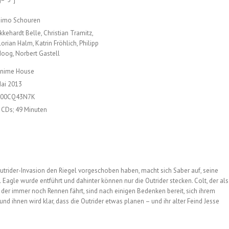
imo Schouren
kkehardt Belle, Christian Tramitz,
lorian Halm, Katrin Fröhlich, Philipp
oog, Norbert Gastell
nime House
ai 2013
00CQ43N7K
 CDs; 49 Minuten
Outrider-Invasion den Riegel vorgeschoben haben, macht sich Saber auf, seine
agle wurde entführt und dahinter können nur die Outrider stecken. Colt, der als
 der immer noch Rennen fährt, sind nach einigen Bedenken bereit, sich ihrem
nd ihnen wird klar, dass die Outrider etwas planen – und ihr alter Feind Jesse