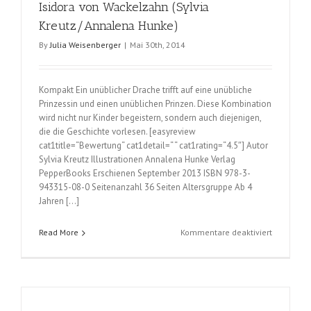
Isidora von Wackelzahn (Sylvia
wir
nicht
Kreutz/Annalena Hunke)
teilen?
By
Julia Weisenberger
|
Mai 30th, 2014
(Guido
van
Genechte
Kompakt Ein unüblicher Drache trifft auf eine unübliche
Prinzessin und einen unüblichen Prinzen. Diese Kombination
wird nicht nur Kinder begeistern, sondern auch diejenigen,
die die Geschichte vorlesen. [easyreview
cat1title=“Bewertung“ cat1detail=“ “ cat1rating=“4.5″] Autor
Sylvia Kreutz Illustrationen Annalena Hunke Verlag
PepperBooks Erschienen September 2013 ISBN 978-3-
943315-08-0 Seitenanzahl 36 Seiten Altersgruppe Ab 4
Jahren […]
für
Read More
Kommentare deaktiviert
Isidora
von
Wackelza
(Sylvia
Kreutz/An