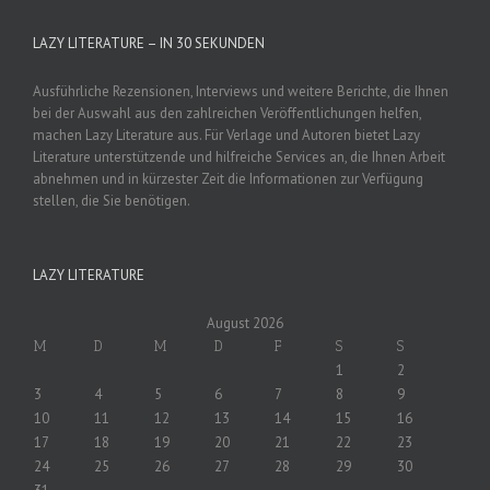
LAZY LITERATURE – IN 30 SEKUNDEN
Ausführliche Rezensionen, Interviews und weitere Berichte, die Ihnen
bei der Auswahl aus den zahlreichen Veröffentlichungen helfen,
machen Lazy Literature aus. Für Verlage und Autoren bietet Lazy
Literature unterstützende und hilfreiche Services an, die Ihnen Arbeit
abnehmen und in kürzester Zeit die Informationen zur Verfügung
stellen, die Sie benötigen.
LAZY LITERATURE
August 2026
M
D
M
D
F
S
S
1
2
3
4
5
6
7
8
9
10
11
12
13
14
15
16
17
18
19
20
21
22
23
24
25
26
27
28
29
30