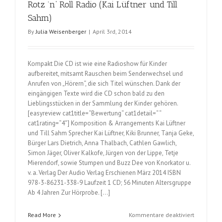
Rotz ’n‘ Roll Radio (Kai Lüftner und Till
Hunke)
Sahm)
By
Julia Weisenberger
|
April 3rd, 2014
Kompakt Die CD ist wie eine Radioshow für Kinder
aufbereitet, mitsamt Rauschen beim Senderwechsel und
Anrufen von „Hörern“, die sich Titel wünschen. Dank der
eingängigen Texte wird die CD schon bald zu den
Lieblingsstücken in der Sammlung der Kinder gehören.
[easyreview cat1title=“Bewertung“ cat1detail=“ “
cat1rating=“4″] Komposition & Arrangements Kai Lüftner
und Till Sahm Sprecher Kai Lüftner, Kiki Brunner, Tanja Geke,
Bürger Lars Dietrich, Anna Thalbach, Cathlen Gawlich,
Simon Jäger, Oliver Kalkofe, Jürgen von der Lippe, Tetje
Mierendorf, sowie Stumpen und Buzz Dee von Knorkator u.
v. a. Verlag Der Audio Verlag Erschienen März 2014 ISBN
978-3-86231-338-9 Laufzeit 1 CD; 56 Minuten Altersgruppe
Ab 4 Jahren Zur Hörprobe. […]
für
Read More
Kommentare deaktiviert