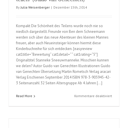
By
Julia Weisenberger
|
Dezember 15th, 2014
Kompakt Die Schönheit des Teilens wurde noch nie so
niedlich dargestellt. Freunde von Ben dem Schneemann
werden sich über das neue Abenteuer des kleinen Mannes
freuen, aber auch Neueinsteiger können hiermit diese
Kinderbuchreihe für sich entdecken. [easyreview
cat1title=“Bewertung“ cat1detail=“ “ cat1rating=“5″]
Originaltitel Stanneke Sneeuwmanneke. Misschien kunnen
we delen? Autor Guido van Genechten Illustrationen Guido
van Genechten Übersetzung Martin Rometsch Verlag aracari
Verlag Erschienen September 2014 ISBN 978-3-905945-42-
3 Seitenanzahl 32 Seiten Altersgruppe Ab 4 Jahren […]
für
Read More
Kommentare deaktiviert
Ben
der
Schneem
…
Können