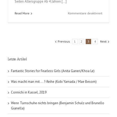
Seiten Altersgruppe Ab 4 Jahren […]
für
Read More
Kommentare deaktiviert
Ben
der
Schneem
(Guido
van
Previous
1
2
3
4
Next
Genechte
Letzte Artikel
Fantastic Stories for Fearless Girls (Anita Ganeri/Khoa Le)
Was macht man mit … ?-Reihe (Kobi Yamada / Mae Besom)
Connichi in Kassel, 2019
Wenn Turnschuhe nichts bringen (Benjamin Schulz und Brunello
Gianella)