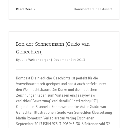
für
Read More
Kommentare deaktiviert
Minas
Abenteuer
–
Der
Baum
Ben der Schneemann (Guido van
der
Wunder
Genechten)
(Jeffrey
By
Julia Weisenberger
|
Dezember 7th, 2013
Wipprecht
&
Christian
Zeiger),
Kompakt Die niedliche Geschichte ist perfekt für die
Teil
Vorweihnachtszeit geeignet und passt auch perfekt unter
1
den Weihnachtsbaum. Die Kürze und die niedlichen
Zeichnungen laden zum Vorlesen ein. [easyreview
cat1title=“Bewertung“ cat1detail=“ “ cat1rating=“5″]
Originaltitel Stanneke Sneeuwmanneke Autor Guido van
Genechten Illustrationen Guido van Genechten Übersetzung
Martin Rometsch Verlag aracari Verlag Erschienen
September 2013 ISBN 978-3-905945-38-6 Seitenanzahl 32