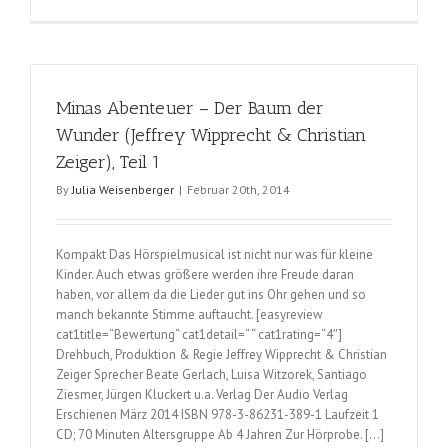
Rotz
’n‘
Roll
Radio
(Kai
Minas Abenteuer – Der Baum der
Lüftner
und
Wunder (Jeffrey Wipprecht & Christian
Till
Zeiger), Teil 1
Sahm)
By
Julia Weisenberger
|
Februar 20th, 2014
Kompakt Das Hörspielmusical ist nicht nur was für kleine
Kinder. Auch etwas größere werden ihre Freude daran
haben, vor allem da die Lieder gut ins Ohr gehen und so
manch bekannte Stimme auftaucht. [easyreview
cat1title=“Bewertung“ cat1detail=“ “ cat1rating=“4″]
Drehbuch, Produktion & Regie Jeffrey Wipprecht & Christian
Zeiger Sprecher Beate Gerlach, Luisa Witzorek, Santiago
Ziesmer, Jürgen Kluckert u.a. Verlag Der Audio Verlag
Erschienen März 2014 ISBN 978-3-86231-389-1 Laufzeit 1
CD; 70 Minuten Altersgruppe Ab 4 Jahren Zur Hörprobe. […]