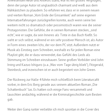
Anwesenden Rede und Antwort stand, war es ein großes Vergnügen,
denn der junge Autor ist unglaublich charmant und weiß aus dem
Nähkästchen zu plaudern. So erfuhren wir, dass er in seinem neuen
und vierten Roman „Vom Ende der Einsamkeit“ auf seine eigenen
Internatserfahrungen zurückgreifen konnte, auch wenn seine bei
weitem nicht so dramatisch oder pessimistisch waren wie die seiner
Protagonisten. Die Gefühle, die in seinen Romanen stecken, „sind
echt“, wie er sagte, da sein Inneres als Tinte in das Buch fließt. So
sieht er sich selbst, während er ein sehr positiver Mensch ist, als Autor
in Form eines zweiten Ichs, der vor dem PC sitzt. Außerdem nutzt er
Musik als Einstieg zum Schreiben, weshalb es für jeden Roman eine
Playlist gibt, die er dazu verwendet, das Gefühl des Lieds als
Stimmung im Schreiben einzubauen. Seine großen Vorbilder sind John
Irving und Kazuo Ishiguro (u.a. „Was vom Tage übrig blieb“), Fitzgerald,
Steinbeck, und inzwischen ist er auch begeistert von John Green.
Der Rückweg zur Halle 4 führte mich schließlich beim Literaturcafé
vorbei, in dem Eric Berg gerade aus seinem aktuellen Roman „Die
Schattenbuch“ las. Es hatten sich einige Fans versammelt und
lauschten andächtig, während er die Kriminalgeschichte zum Besten
gab.
Weiter den Gang runter verliebte ich mich spontan in die Cover des