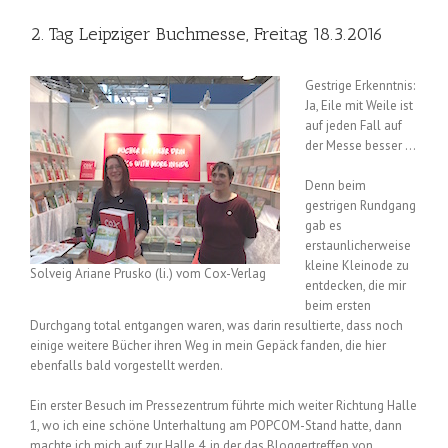
2. Tag Leipziger Buchmesse, Freitag 18.3.2016
Gestrige Erkenntnis:
Ja, Eile mit Weile ist
auf jeden Fall auf
der Messe besser …
Denn beim
gestrigen Rundgang
gab es
erstaunlicherweise
kleine Kleinode zu
Solveig Ariane Prusko (li.) vom Cox-Verlag
entdecken, die mir
beim ersten
Durchgang total entgangen waren, was darin resultierte, dass noch
einige weitere Bücher ihren Weg in mein Gepäck fanden, die hier
ebenfalls bald vorgestellt werden.
Ein erster Besuch im Pressezentrum führte mich weiter Richtung Halle
1, wo ich eine schöne Unterhaltung am POPCOM-Stand hatte, dann
machte ich mich auf zur Halle 4, in der das Bloggertreffen von