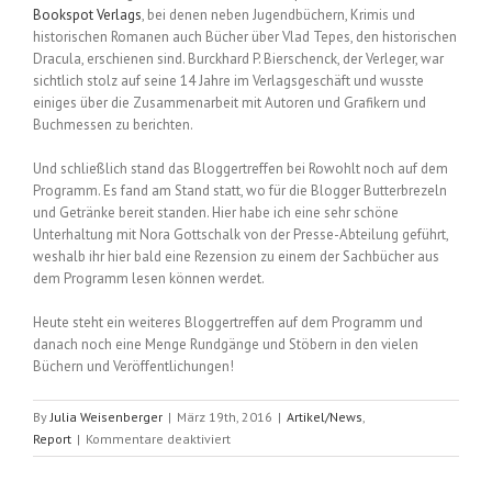
Bookspot Verlags
, bei denen neben Jugendbüchern, Krimis und
historischen Romanen auch Bücher über Vlad Tepes, den historischen
Dracula, erschienen sind. Burckhard P. Bierschenck, der Verleger, war
sichtlich stolz auf seine 14 Jahre im Verlagsgeschäft und wusste
einiges über die Zusammenarbeit mit Autoren und Grafikern und
Buchmessen zu berichten.
Und schließlich stand das Bloggertreffen bei Rowohlt noch auf dem
Programm. Es fand am Stand statt, wo für die Blogger Butterbrezeln
und Getränke bereit standen. Hier habe ich eine sehr schöne
Unterhaltung mit Nora Gottschalk von der Presse-Abteilung geführt,
weshalb ihr hier bald eine Rezension zu einem der Sachbücher aus
dem Programm lesen können werdet.
Heute steht ein weiteres Bloggertreffen auf dem Programm und
danach noch eine Menge Rundgänge und Stöbern in den vielen
Büchern und Veröffentlichungen!
By
Julia Weisenberger
|
März 19th, 2016
|
Artikel/News
,
für
Report
|
Kommentare deaktiviert
2.
Tag