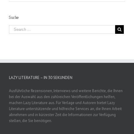
Suche
LAZY LITERATURE – IN 30 SEKUNDEN
Ausführliche Rezensionen, Interviews und weitere Berichte, die Ihnen
bei der Auswahl aus den zahlreichen Veröffentlichungen helfen,
machen Lazy Literature aus. Für Verlage und Autoren bietet Lazy
Literature unterstützende und hilfreiche Services an, die Ihnen Arbeit
abnehmen und in kürzester Zeit die Informationen zur Verfügung
stellen, die Sie benötigen.