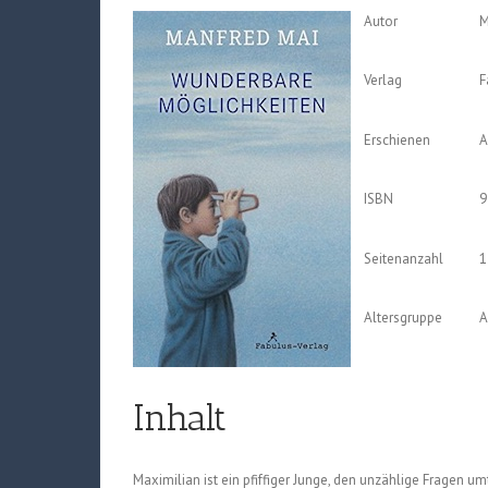
Autor
M
Verlag
F
Erschienen
A
ISBN
9
Seitenanzahl
1
Altersgruppe
A
Inhalt
Maximilian ist ein pfiffiger Junge, den unzählige Fragen u