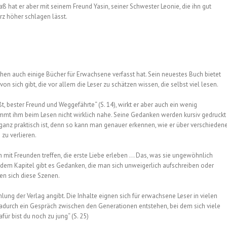
aß hat er aber mit seinem Freund Yasin, seiner Schwester Leonie, die ihn gut
erz höher schlagen lässt.
chen auch einige Bücher für Erwachsene verfasst hat. Sein neuestes Buch bietet
n sich gibt, die vor allem die Leser zu schätzen wissen, die selbst viel lesen.
, bester Freund und Weggefährte“ (S. 14), wirkt er aber auch ein wenig
t ihm beim Lesen nicht wirklich nahe. Seine Gedanken werden kursiv gedruckt
anz praktisch ist, denn so kann man genauer erkennen, wie er über verschieden
zu verlieren.
ich mit Freunden treffen, die erste Liebe erleben … Das, was sie ungewöhnlich
edem Kapitel gibt es Gedanken, die man sich unweigerlich aufschreiben oder
n sich diese Szenen.
ung der Verlag angibt. Die Inhalte eignen sich für erwachsene Leser in vielen
 dadurch ein Gespräch zwischen den Generationen entstehen, bei dem sich viele
ür bist du noch zu jung“ (S. 25)