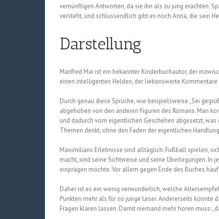
vernünftigen Antworten, da sie ihn als zu jung erachten. Sp
versteht, und schlussendlich gibt es noch Anna, die sein H
Darstellung
Manfred Mai ist ein bekannter Kinderbuchautor, der inzwis
einen intelligenten Helden, der liebenswerte Kommentare vo
Durch genau diese Sprüche, wie beispielsweise „Sei gegrüßt
abgehoben von den anderen Figuren des Romans. Man komm
und dadurch vom eigentlichen Geschehen abgesetzt, was g
Themen denkt, ohne den Faden der eigentlichen Handlung 
Maximilians Erlebnisse sind alltäglich: Fußball spielen, s
macht, sind seine Sichtweise und seine Überlegungen. In j
einprägen möchte. Vor allem gegen Ende des Buches häufe
Daher ist es ein wenig verwunderlich, welche Altersempfehl
Punkten mehr als für so junge Leser. Andererseits könnte
Fragen klären lassen. Damit niemand mehr hören muss: „daf