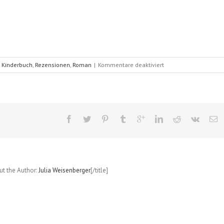
für
,
Kinderbuch
,
Rezensionen
,
Roman
|
Kommentare deaktiviert
Wunderbare
Möglichkeiten
(Manfred
Mai)
out the Author:
Julia Weisenberger
[/title]