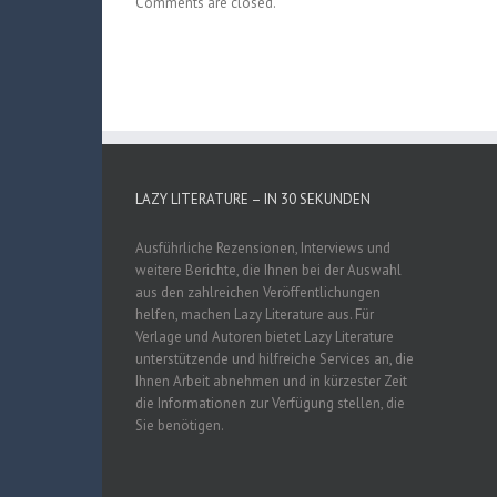
Comments are closed.
LAZY LITERATURE – IN 30 SEKUNDEN
Ausführliche Rezensionen, Interviews und
weitere Berichte, die Ihnen bei der Auswahl
aus den zahlreichen Veröffentlichungen
helfen, machen Lazy Literature aus. Für
Verlage und Autoren bietet Lazy Literature
unterstützende und hilfreiche Services an, die
Ihnen Arbeit abnehmen und in kürzester Zeit
die Informationen zur Verfügung stellen, die
Sie benötigen.