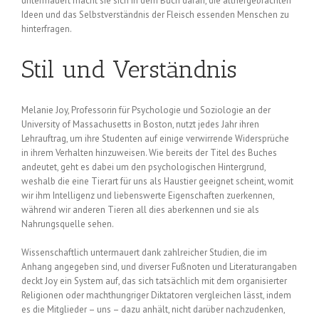
untermauert macht sie sich in dem Buch daran, die althergebrachten
Ideen und das Selbstverständnis der Fleisch essenden Menschen zu
hinterfragen.
Stil und Verständnis
Melanie Joy, Professorin für Psychologie und Soziologie an der
University of Massachusetts in Boston, nutzt jedes Jahr ihren
Lehrauftrag, um ihre Studenten auf einige verwirrende Widersprüche
in ihrem Verhalten hinzuweisen. Wie bereits der Titel des Buches
andeutet, geht es dabei um den psychologischen Hintergrund,
weshalb die eine Tierart für uns als Haustier geeignet scheint, womit
wir ihm Intelligenz und liebenswerte Eigenschaften zuerkennen,
während wir anderen Tieren all dies aberkennen und sie als
Nahrungsquelle sehen.
Wissenschaftlich untermauert dank zahlreicher Studien, die im
Anhang angegeben sind, und diverser Fußnoten und Literaturangaben
deckt Joy ein System auf, das sich tatsächlich mit dem organisierter
Religionen oder machthungriger Diktatoren vergleichen lässt, indem
es die Mitglieder – uns – dazu anhält, nicht darüber nachzudenken,