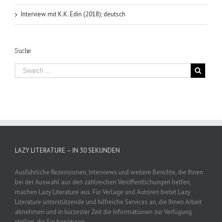
Interview mit K.K. Edin (2018); deutsch
Suche
LAZY LITERATURE – IN 30 SEKUNDEN
Ausführliche Rezensionen, Interviews und weitere Berichte, die Ihnen
bei der Auswahl aus den zahlreichen Veröffentlichungen helfen,
machen Lazy Literature aus. Für Verlage und Autoren bietet Lazy
Literature unterstützende und hilfreiche Services an, die Ihnen Arbeit
abnehmen und in kürzester Zeit die Informationen zur Verfügung
stellen, die Sie benötigen.