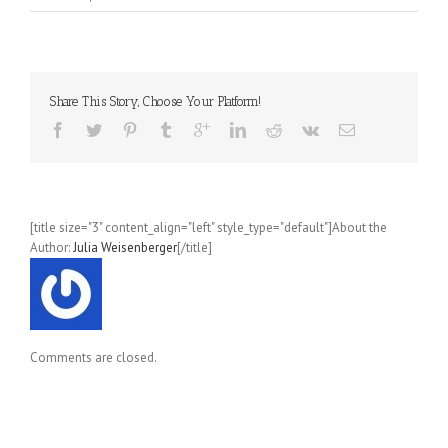
Warum
wir
Hunde
lieben,
Schweine
Share This Story, Choose Your Platform!
essen
und
Kühe
anziehen
(Melanie
Joy)
[title size="3" content_align="left" style_type="default"]About the
Author:
Julia Weisenberger
[/title]
Comments are closed.