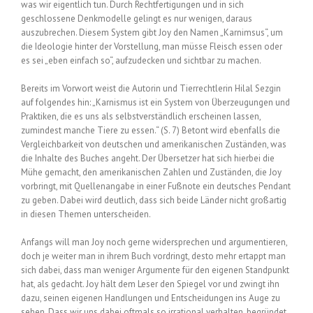
was wir eigentlich tun. Durch Rechtfertigungen und in sich
geschlossene Denkmodelle gelingt es nur wenigen, daraus
auszubrechen. Diesem System gibt Joy den Namen „Karnimsus“, um
die Ideologie hinter der Vorstellung, man müsse Fleisch essen oder
es sei „eben einfach so“, aufzudecken und sichtbar zu machen.
Bereits im Vorwort weist die Autorin und Tierrechtlerin Hilal Sezgin
auf folgendes hin: „Karnismus ist ein System von Überzeugungen und
Praktiken, die es uns als selbstverständlich erscheinen lassen,
zumindest manche Tiere zu essen.“ (S. 7) Betont wird ebenfalls die
Vergleichbarkeit von deutschen und amerikanischen Zuständen, was
die Inhalte des Buches angeht. Der Übersetzer hat sich hierbei die
Mühe gemacht, den amerikanischen Zahlen und Zuständen, die Joy
vorbringt, mit Quellenangabe in einer Fußnote ein deutsches Pendant
zu geben. Dabei wird deutlich, dass sich beide Länder nicht großartig
in diesen Themen unterscheiden.
Anfangs will man Joy noch gerne widersprechen und argumentieren,
doch je weiter man in ihrem Buch vordringt, desto mehr ertappt man
sich dabei, dass man weniger Argumente für den eigenen Standpunkt
hat, als gedacht. Joy hält dem Leser den Spiegel vor und zwingt ihn
dazu, seinen eigenen Handlungen und Entscheidungen ins Auge zu
sehen. Dass wir uns dabei oftmals so irrational verhalten, begründet