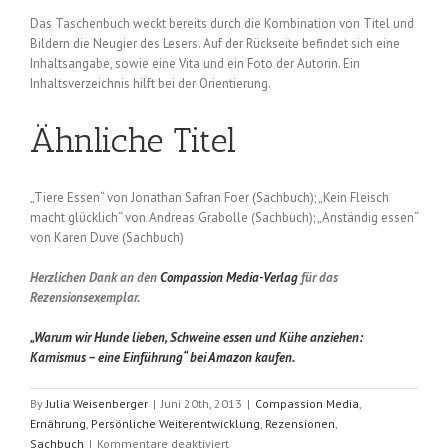
Das Taschenbuch weckt bereits durch die Kombination von Titel und
Bildern die Neugier des Lesers. Auf der Rückseite befindet sich eine
Inhaltsangabe, sowie eine Vita und ein Foto der Autorin. Ein
Inhaltsverzeichnis hilft bei der Orientierung.
Ähnliche Titel
„Tiere Essen“ von Jonathan Safran Foer (Sachbuch); „Kein Fleisch
macht glücklich“ von Andreas Grabolle (Sachbuch); „Anständig essen“
von Karen Duve (Sachbuch)
Herzlichen Dank an den
Compassion Media-Verlag
für das
Rezensionsexemplar.
„Warum wir Hunde lieben, Schweine essen und Kühe anziehen:
Karnismus – eine Einführung“ bei Amazon kaufen.
By
Julia Weisenberger
|
Juni 20th, 2013
|
Compassion Media
,
Ernährung
,
Persönliche Weiterentwicklung
,
Rezensionen
,
für
Sachbuch
|
Kommentare deaktiviert